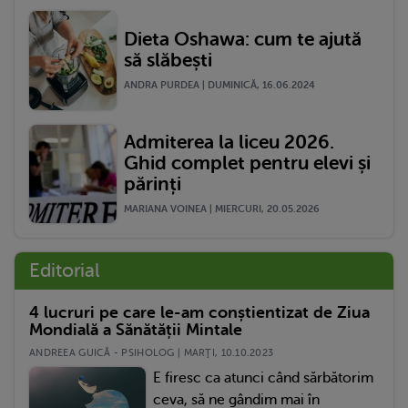
Dieta Oshawa: cum te ajută
să slăbești
ANDRA PURDEA | DUMINICĂ, 16.06.2024
Admiterea la liceu 2026.
Ghid complet pentru elevi și
părinți
MARIANA VOINEA | MIERCURI, 20.05.2026
Editorial
4 lucruri pe care le-am conștientizat de Ziua
Mondială a Sănătății Mintale
ANDREEA GUICĂ - PSIHOLOG | MARŢI, 10.10.2023
E firesc ca atunci când sărbătorim
ceva, să ne gândim mai în