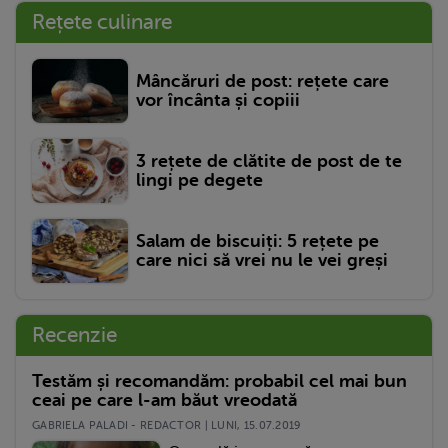
Rețete culinare
Mâncăruri de post: rețete care
vor încânta și copiii
3 rețete de clătite de post de te
lingi pe degete
Salam de biscuiți: 5 rețete pe
care nici să vrei nu le vei greși
Recenzie
Testăm și recomandăm: probabil cel mai bun
ceai pe care l-am băut vreodată
GABRIELA PALADI - REDACTOR | LUNI, 15.07.2019