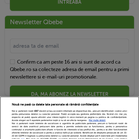
ÎNTREABĂ
Newsletter Qbebe
Confirm ca am peste 16 ani si sunt de acord ca
Qbebe.ro sa colecteze adresa de email pentru a primi
newslettere si e-mail-uri promotionale.
DA, MA ABONEZ LA NEWSLETTER
Nouă ne pasă ca datele tale personale să rămână confidențiale
Noi și partenerii noștri
1017
stocăm și/sau accesăm informații pe dispozitivul dvs., precum identificatorii cookie unici
pentru prelucrarea datelor cu caracter personal. Puteți accepta sau gestiona preferințele dvs. făcând clic mai jos,
respectiv vă puteți opune utilizării unui interes legitim în orice moment pe pagina cu politica de confidențialitate.
Aceste alegeri vor fi raportate partenerilor noștri și nu vă vor afecta navigarea.
Mai multe detalii
Noi si partenerii nostri (retelele de socializare si agentiile de publicitate partenere, precum si furnizorii nostri de
servicii de date analitice) prelucram date pentru a permite website-ului sa functioneze, pentru a personaliza
continutul si anunturile publicitare afisate in functie de interesele si/sau profilul dvs., pentru a va oferi functionalitati
aferente retelelor de socializare si pentru a analiza traficul pe website. Beneficiati de drepturile prevazute de art. 15-
22 din GDPR in legatura cu prelucrarea datelor cu caracter personal. Aceste drepturi pot fi exercitate prin modalitatea
indicata
aici
. Prin click pe “ACCEPT TOATE”, acceptati folosirea tuturor Tehnologiilor de tip Cookie, care implica