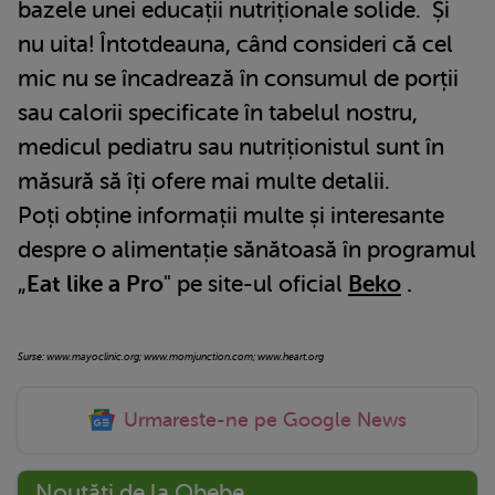
bazele unei educații nutriționale solide. Și
nu uita! Întotdeauna, când consideri că cel
mic nu se încadrează în consumul de porții
sau calorii specificate în tabelul nostru,
medicul pediatru sau nutriționistul sunt în
măsură să îți ofere mai multe detalii.
Poți obține informații multe și interesante
despre o alimentație sănătoasă în programul
„
Eat like a Pro
" pe site-ul oficial
Beko
.
Surse: www.mayoclinic.org; www.momjunction.com; www.heart.org
Urmareste-ne pe Google News
Noutăți de la Qbebe