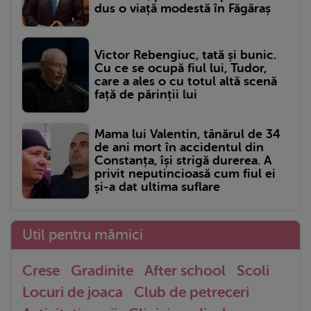
dus o viață modestă în Făgăraș
Victor Rebengiuc, tată și bunic.
Cu ce se ocupă fiul lui, Tudor,
care a ales o cu totul altă scenă
față de părinții lui
Mama lui Valentin, tânărul de 34
de ani mort în accidentul din
Constanța, își strigă durerea. A
privit neputincioasă cum fiul ei
și-a dat ultima suflare
Util pentru mămici
Crese
Gradinite
After school
Scoli
Locuri de joaca
Club de petreceri