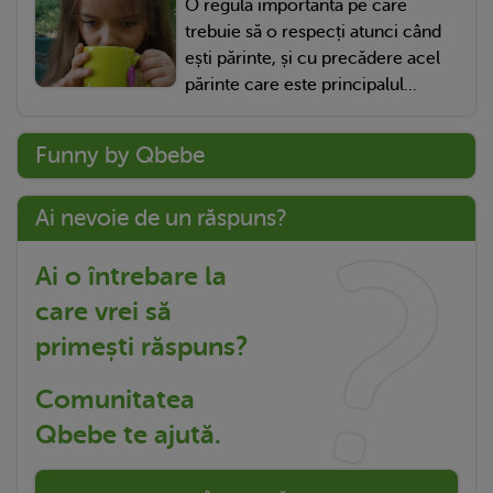
O regulă importantă pe care
trebuie să o respecți atunci când
ești părinte, și cu precădere acel
părinte care este principalul...
Funny by Qbebe
Ai nevoie de un răspuns?
Ai o întrebare la
care vrei să
primești răspuns?
Comunitatea
Qbebe te ajută.