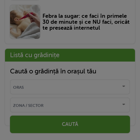
Febra la sugar: ce faci în primele
30 de minute și ce NU faci, oricât
te presează internetul
Listă cu grădinițe
Caută o grădință în orașul tău
CAUTĂ