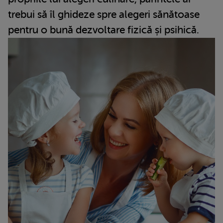
trebui să îl ghideze spre alegeri sănătoase
pentru o bună dezvoltare fizică și psihică.