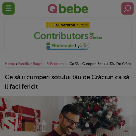
Home
›
Familia
›
Bugetul Si Economia
›
Ce Să Îi Cumperi Soțului Tău De Crăciun Ca
Ce să îi cumperi soțului tău de Crăciun ca să
îl faci fericit