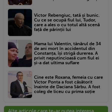
Victor Rebengiuc, tată și bunic.
Cu ce se ocupă fiul lui, Tudor,
care a ales o cu totul altă scenă
față de părinții lui
Mama lui Valentin, tânărul de 34
de ani mort în accidentul din
Constanța, își strigă durerea. A
privit neputincioasă cum fiul ei
și-a dat ultima suflare
Cine este Roxana, femeia cu care
Victor Ponta a fost căsătorit
înainte de Daciana Sârbu. A fost
coleg de liceu cu prima soție
Alte articole care te-ar putea interesa