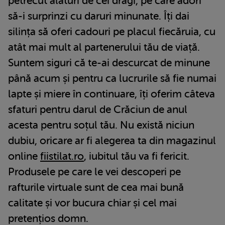
petrecut alături de cei dragi, pe care adori
să-i surprinzi cu daruri minunate. Îți dai
silința să oferi cadouri pe placul fiecăruia, cu
atât mai mult al partenerului tău de viață.
Suntem siguri că te-ai descurcat de minune
până acum și pentru ca lucrurile să fie numai
lapte și miere în continuare, îți oferim câteva
sfaturi pentru darul de Crăciun de anul
acesta pentru soțul tău. Nu există niciun
dubiu, oricare ar fi alegerea ta din magazinul
online
fiistilat.ro
, iubitul tău va fi fericit.
Produsele pe care le vei descoperi pe
rafturile virtuale sunt de cea mai bună
calitate și vor bucura chiar și cel mai
pretențios domn.