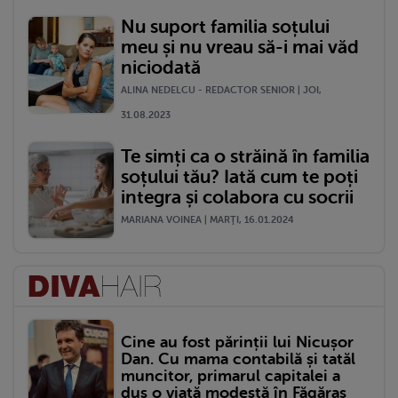
Nu suport familia soțului
meu și nu vreau să-i mai văd
niciodată
ALINA NEDELCU - REDACTOR SENIOR | JOI,
31.08.2023
Te simți ca o străină în familia
soțului tău? Iată cum te poți
integra și colabora cu socrii
MARIANA VOINEA | MARŢI, 16.01.2024
Cine au fost părinții lui Nicușor
Dan. Cu mama contabilă și tatăl
muncitor, primarul capitalei a
dus o viață modestă în Făgăraș