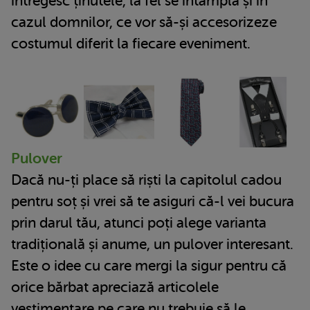
întregesc ținutele, la fel se întâmplă și în
cazul domnilor, ce vor să-și accesorizeze
costumul diferit la fiecare eveniment.
Pulover
Dacă nu-ți place să riști la capitolul cadou
pentru soț și vrei să te asiguri că-l vei bucura
prin darul tău, atunci poți alege varianta
tradițională și anume, un pulover interesant.
Este o idee cu care mergi la sigur pentru că
orice bărbat apreciază articolele
vestimentare pe care nu trebuie să le