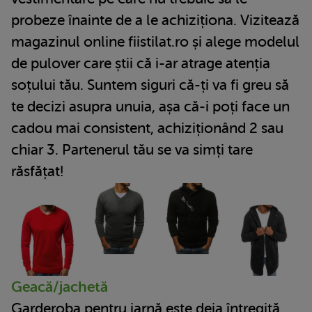
probeze înainte de a le achiziționa. Vizitează
magazinul online fiistilat.ro și alege modelul
de pulover care știi că i-ar atrage atenția
soțului tău. Suntem siguri că-ți va fi greu să
te decizi asupra unuia, așa că-i poți face un
cadou mai consistent, achiziționând 2 sau
chiar 3. Partenerul tău se va simți tare
răsfățat!
Geacă/jachetă
Garderoba pentru iarnă este deja întregită,