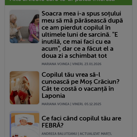
Soacra mea i-a spus soțului
meu să mă părăsească după
ce am pierdut copilul în
ultimele luni de sarcină. "E
inutilă, ce mai faci cu ea
acum", dar ce a făcut el a
doua zi a schimbat tot
MARIANA VOINEA | VINERI, 23.01.2026
Copilul tău vrea să-l
cunoască pe Moș Crăciun?
Cât te costă o vacanță în
Laponia
MARIANA VOINEA | VINERI, 05.12.2025
Ce faci când copilul tău are
FEBRĂ?
ANDREEA BALUTEANU | ACTUALIZAT MARŢI,