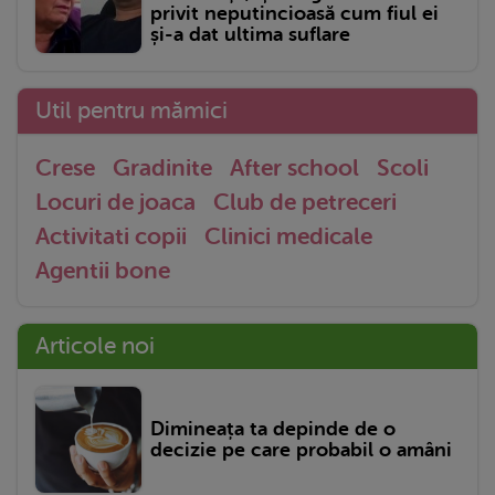
privit neputincioasă cum fiul ei
și-a dat ultima suflare
Util pentru mămici
Crese
Gradinite
After school
Scoli
Locuri de joaca
Club de petreceri
Activitati copii
Clinici medicale
Agentii bone
Articole noi
Dimineața ta depinde de o
decizie pe care probabil o amâni