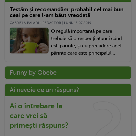
Testăm și recomandăm: probabil cel mai bun
ceai pe care l-am băut vreodată
GABRIELA PALADI - REDACTOR | LUNI, 15.07.2019
O regulă importantă pe care
trebuie să o respecți atunci când
ești părinte, și cu precădere acel
părinte care este principalul...
Funny by Qbebe
Ai nevoie de un răspuns?
Ai o întrebare la
care vrei să
primești răspuns?