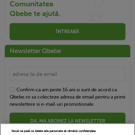
Comunitatea
Qbebe te ajută.
ÎNTREABĂ
Newsletter Qbebe
Confirm ca am peste 16 ani si sunt de acord ca
Qbebe.ro sa colecteze adresa de email pentru a primi
newslettere si e-mail-uri promotionale.
DA, MA ABONEZ LA NEWSLETTER
Nouă ne pasă ca datele tale personale să rămână confidențiale