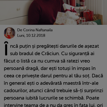
De
Corina Naftanaila
Luni, 10.12.2018
Î
ncă puțin și pregătești darurile de așezat
sub bradul de Crăciun. Cu siguranță ai
făcut o listă ca nu cumva să ratezi vreo
persoană dragă, dar ești totuși în impas în
ceea ce privește darul pentru al tău soț. Dacă
în general ești o adevărată maestră într-ale
cadourilor, atunci când trebuie să-ți surprinzi
persoana iubită lucrurile se schimbă. Poate
intervine teama de a nu da greș în fața lui, ori