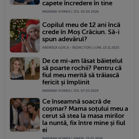
capete încredere în tine
MARIANA VOINEA | JOI, 02.04.2026
Copilul meu de 12 ani încă
crede în Moș Crăciun. Să-i
spun adevărul?
ANDREEA GUICA - REDACTOR | LUNI, 13.11.2023
De ce mi-am lăsat băiețelul
să poarte rochii? Pentru că
fiul meu merită să trăiască
fericit și împlinit
MARIANA VOINEA | JOI, 07.03.2024
Ce înseamnă soacră de
coșmar? Mama soțului meu a
cerut să stea la masa mirilor
la nuntă, fix între mine și fiul
ei
MARIANA VOINEA | VINERI, 23.01.2026