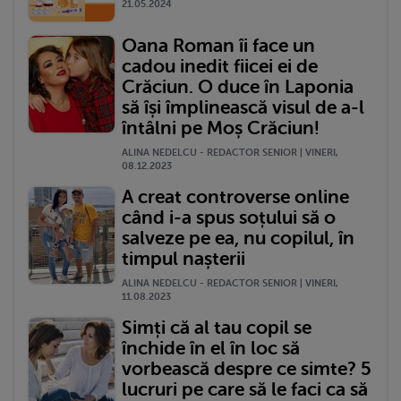
21.05.2024
Oana Roman îi face un
cadou inedit fiicei ei de
Crăciun. O duce în Laponia
să își împlinească visul de a-l
întâlni pe Moș Crăciun!
ALINA NEDELCU - REDACTOR SENIOR | VINERI,
08.12.2023
A creat controverse online
când i-a spus soțului să o
salveze pe ea, nu copilul, în
timpul nașterii
ALINA NEDELCU - REDACTOR SENIOR | VINERI,
11.08.2023
Simți că al tau copil se
închide în el în loc să
vorbească despre ce simte? 5
lucruri pe care să le faci ca să