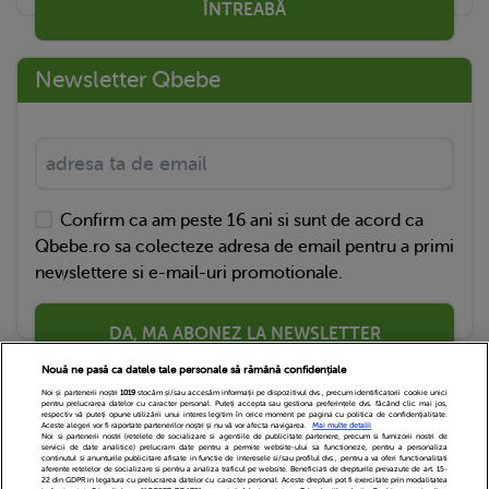
ÎNTREABĂ
Newsletter Qbebe
Confirm ca am peste 16 ani si sunt de acord ca
Qbebe.ro sa colecteze adresa de email pentru a primi
newslettere si e-mail-uri promotionale.
DA, MA ABONEZ LA NEWSLETTER
Nouă ne pasă ca datele tale personale să rămână confidențiale
Noi și partenerii noștri
1019
stocăm și/sau accesăm informații pe dispozitivul dvs., precum identificatorii cookie unici
pentru prelucrarea datelor cu caracter personal. Puteți accepta sau gestiona preferințele dvs. făcând clic mai jos,
respectiv vă puteți opune utilizării unui interes legitim în orice moment pe pagina cu politica de confidențialitate.
Aceste alegeri vor fi raportate partenerilor noștri și nu vă vor afecta navigarea.
Mai multe detalii
Noi si partenerii nostri (retelele de socializare si agentiile de publicitate partenere, precum si furnizorii nostri de
servicii de date analitice) prelucram date pentru a permite website-ului sa functioneze, pentru a personaliza
continutul si anunturile publicitare afisate in functie de interesele si/sau profilul dvs., pentru a va oferi functionalitati
aferente retelelor de socializare si pentru a analiza traficul pe website. Beneficiati de drepturile prevazute de art. 15-
22 din GDPR in legatura cu prelucrarea datelor cu caracter personal. Aceste drepturi pot fi exercitate prin modalitatea