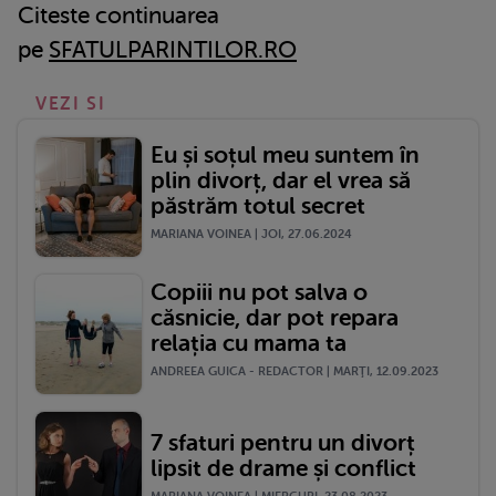
Citeste continuarea
pe
SFATULPARINTILOR.RO
VEZI SI
Eu și soțul meu suntem în
plin divorț, dar el vrea să
păstrăm totul secret
MARIANA VOINEA | JOI, 27.06.2024
Copiii nu pot salva o
căsnicie, dar pot repara
relația cu mama ta
ANDREEA GUICA - REDACTOR | MARŢI, 12.09.2023
7 sfaturi pentru un divorț
lipsit de drame și conflict