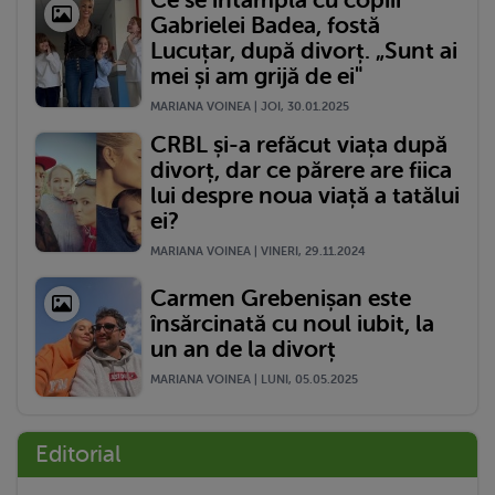
Gabrielei Badea, fostă
Lucuțar, după divorț. „Sunt ai
mei și am grijă de ei"
MARIANA VOINEA | JOI, 30.01.2025
CRBL și-a refăcut viața după
divorț, dar ce părere are fiica
lui despre noua viață a tatălui
ei?
MARIANA VOINEA | VINERI, 29.11.2024
Carmen Grebenișan este
însărcinată cu noul iubit, la
un an de la divorț
MARIANA VOINEA | LUNI, 05.05.2025
Editorial