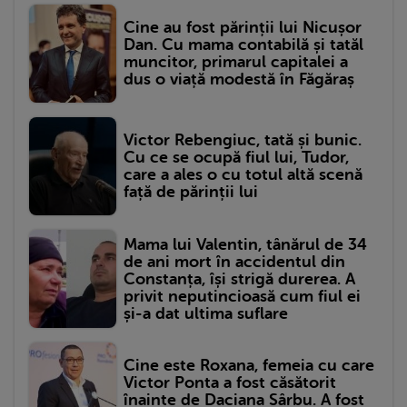
Cine au fost părinții lui Nicușor
Dan. Cu mama contabilă și tatăl
muncitor, primarul capitalei a
dus o viață modestă în Făgăraș
Victor Rebengiuc, tată și bunic.
Cu ce se ocupă fiul lui, Tudor,
care a ales o cu totul altă scenă
față de părinții lui
Mama lui Valentin, tânărul de 34
de ani mort în accidentul din
Constanța, își strigă durerea. A
privit neputincioasă cum fiul ei
și-a dat ultima suflare
Cine este Roxana, femeia cu care
Victor Ponta a fost căsătorit
înainte de Daciana Sârbu. A fost