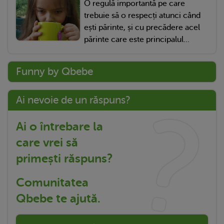
O regulă importantă pe care
trebuie să o respecți atunci când
ești părinte, și cu precădere acel
părinte care este principalul...
Funny by Qbebe
Ai nevoie de un răspuns?
Ai o întrebare la
care vrei să
primești răspuns?
Comunitatea
Qbebe te ajută.