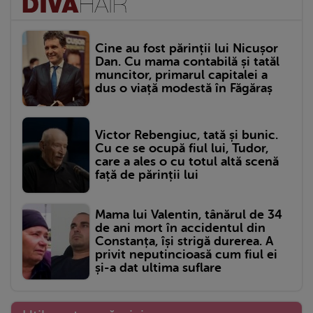
Cine au fost părinții lui Nicușor
Dan. Cu mama contabilă și tatăl
muncitor, primarul capitalei a
dus o viață modestă în Făgăraș
Victor Rebengiuc, tată și bunic.
Cu ce se ocupă fiul lui, Tudor,
care a ales o cu totul altă scenă
față de părinții lui
Mama lui Valentin, tânărul de 34
de ani mort în accidentul din
Constanța, își strigă durerea. A
privit neputincioasă cum fiul ei
și-a dat ultima suflare