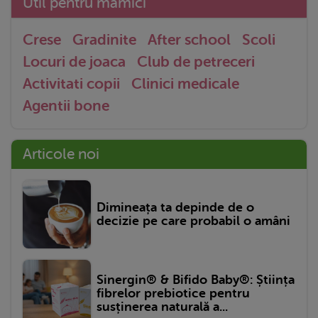
Util pentru mămici
Crese
Gradinite
After school
Scoli
Locuri de joaca
Club de petreceri
Activitati copii
Clinici medicale
Agentii bone
Articole noi
Dimineața ta depinde de o
decizie pe care probabil o amâni
Sinergin® & Bifido Baby®: Știința
fibrelor prebiotice pentru
susținerea naturală a...