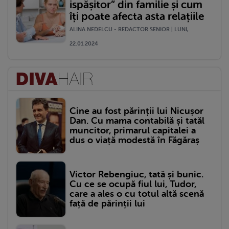
ispășitor” din familie și cum
îți poate afecta asta relațiile
ALINA NEDELCU - REDACTOR SENIOR | LUNI,
22.01.2024
Cine au fost părinții lui Nicușor
Dan. Cu mama contabilă și tatăl
muncitor, primarul capitalei a
dus o viață modestă în Făgăraș
Victor Rebengiuc, tată și bunic.
Cu ce se ocupă fiul lui, Tudor,
care a ales o cu totul altă scenă
față de părinții lui