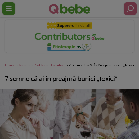
Home
›
Familia
›
Probleme Familiale
›
7 Semne Că Ai În Preajmă Bunici „toxici”
7 semne că ai în preajmă bunici „toxici”