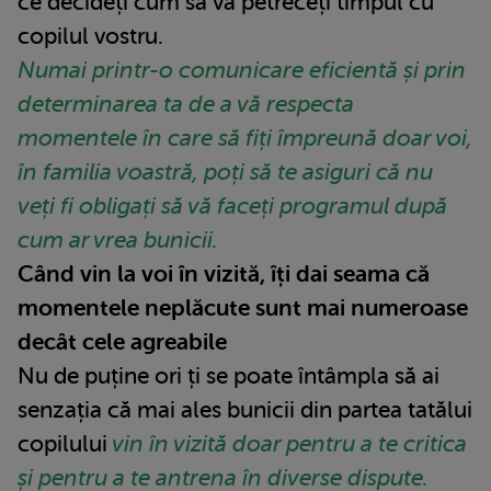
ce decideți cum să vă petreceți timpul cu
copilul vostru.
Numai printr-o comunicare eficientă și prin
determinarea ta de a vă respecta
momentele în care să fiți împreună doar voi,
în familia voastră, poți să te asiguri că nu
veți fi obligați să vă faceți programul după
cum ar vrea bunicii.
Când vin la voi în vizită, îți dai seama că
momentele neplăcute sunt mai numeroase
decât cele agreabile
Nu de puține ori ți se poate întâmpla să ai
senzația că mai ales bunicii din partea tatălui
copilului
vin în vizită doar pentru a te critica
și pentru a te antrena în diverse dispute.