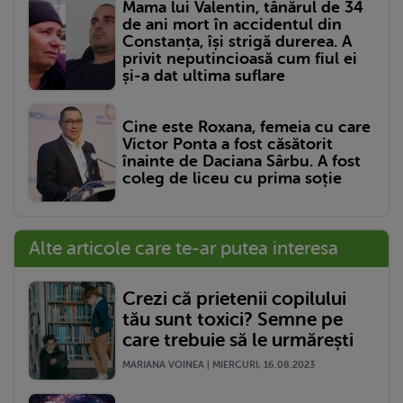
Mama lui Valentin, tânărul de 34
de ani mort în accidentul din
Constanța, își strigă durerea. A
privit neputincioasă cum fiul ei
și-a dat ultima suflare
Cine este Roxana, femeia cu care
Victor Ponta a fost căsătorit
înainte de Daciana Sârbu. A fost
coleg de liceu cu prima soție
Alte articole care te-ar putea interesa
Crezi că prietenii copilului
tău sunt toxici? Semne pe
care trebuie să le urmărești
MARIANA VOINEA | MIERCURI, 16.08.2023