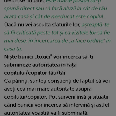
deschise. În plus,
este foarte posibil să-ți
spună direct sau să facă aluzii la cât de rău
arată casă și cât de needucat este copilul.
Dacă nu vei asculta sfaturile lor,
așteaptă-te
să fii criticată peste tot și ca vizitele lor să fie
mai dese, în încercarea de „a face ordine" în
casa ta.
Niște bunici „toxici" vor încerca să-ți
submineze autoritatea în fața
copilului/copiilor tău/tăi
Ca părinți, sunteți conștienți de faptul că voi
aveți cea mai mare autoritate asupra
copilului/copiilor. Pot surveni însă și situații
când bunicii vor încerca să intervină și astfel
autoritatea voastră va fi subminată.