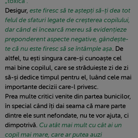
„toxică".
Desigur,
este firesc să te aștepți să-ți dea tot
felul de sfaturi legate de creșterea copilului,
dar când ei încearcă mereu să evidențieze
preponderent aspecte negative, gândește-
te că nu este firesc să se întâmple așa
. De
altfel, tu ești singura care-și cunoaște cel
mai bine copilul, care se străduiește zi de zi
să-și dedice timpul pentru el, luând cele mai
importante decizii care-l privesc.
Prea multe critici venite din partea bunicilor,
în special când îți dai seama că mare parte
dintre ele sunt nefondate, nu te vor ajuta, ci
dimpotrivă.
Cu atât mai mult cu cât ai un
copil mai mare, care ar putea auzi