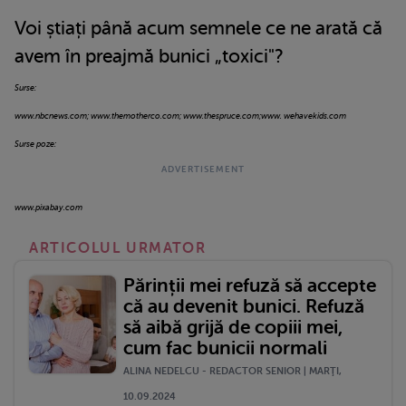
Voi știați până acum semnele ce ne arată că
avem în preajmă bunici „toxici"?
Surse:
www.nbcnews.com; www.themotherco.com; www.thespruce.com;www. wehavekids.com
Surse poze:
www.pixabay.com
ARTICOLUL URMATOR
Părinții mei refuză să accepte
că au devenit bunici. Refuză
să aibă grijă de copiii mei,
cum fac bunicii normali
ALINA NEDELCU - REDACTOR SENIOR | MARŢI,
10.09.2024