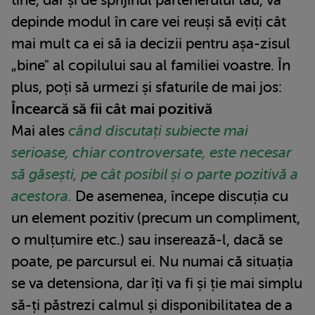
tine, dar și de sprijinul partenerului tău, va
depinde modul în care vei reuși să eviți cât
mai mult ca ei să ia decizii pentru așa-zisul
„bine" al copilului sau al familiei voastre. În
plus, poți să urmezi și sfaturile de mai jos:
Încearcă să fii cât mai pozitivă
Mai ales
când discutați subiecte mai
serioase, chiar controversate, este necesar
să găsești, pe cât posibil și o parte pozitivă a
acestora.
De asemenea, începe discuția cu
un element pozitiv (precum un compliment,
o mulțumire etc.) sau inserează-l, dacă se
poate, pe parcursul ei. Nu numai că situația
se va detensiona, dar îți va fi și ție mai simplu
să-ți păstrezi calmul și disponibilitatea de a