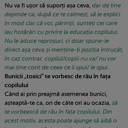
Nu va fi ușor să suporți așa ceva,
dar de tine
depinde ca, după ce te calmezi, să le explici
în mod clar că voi, părinții, sunteți cei care
iau hotărâri cu privire la educația copilului.
Nu le aduce reproșuri, ci doar spune-le
direct așa ceva și menține-ți poziția întrucât,
în caz contrar, copilul/copiii nu va/ nu vor
mai ține cont de ceea ce îi spui/ le spui.
Bunicii „toxici" te vorbesc de rău în fața
copilului
Când ai prin preajmă asemenea bunici,
așteaptă-te ca, ori de câte ori au ocazia,
să
te vorbească de rău în fața copilului. Din
acest motiv, acesta poate ajunge să aibă o