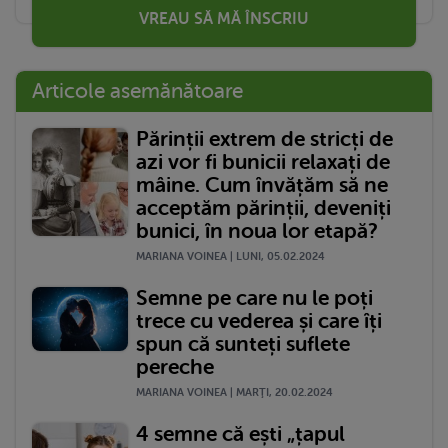
VREAU SĂ MĂ ÎNSCRIU
Articole asemănătoare
Părinții extrem de stricți de
azi vor fi bunicii relaxați de
mâine. Cum învățăm să ne
acceptăm părinții, deveniți
bunici, în noua lor etapă?
MARIANA VOINEA | LUNI, 05.02.2024
Semne pe care nu le poți
trece cu vederea și care îți
spun că sunteți suflete
pereche
MARIANA VOINEA | MARŢI, 20.02.2024
4 semne că ești „țapul