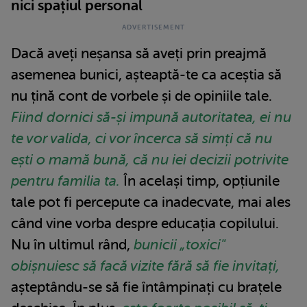
nici spațiul personal
Dacă aveți neșansa să aveți prin preajmă
asemenea bunici, așteaptă-te ca aceștia să
nu țină cont de vorbele și de opiniile tale.
Fiind dornici să-și impună autoritatea, ei nu
te vor valida, ci vor încerca să simți că nu
ești o mamă bună, că nu iei decizii potrivite
pentru familia ta.
În același timp, opțiunile
tale pot fi percepute ca inadecvate, mai ales
când vine vorba despre educația copilului.
Nu în ultimul rând,
bunicii „toxici"
obișnuiesc să facă vizite fără să fie invitați,
așteptându-se să fie întâmpinați cu brațele