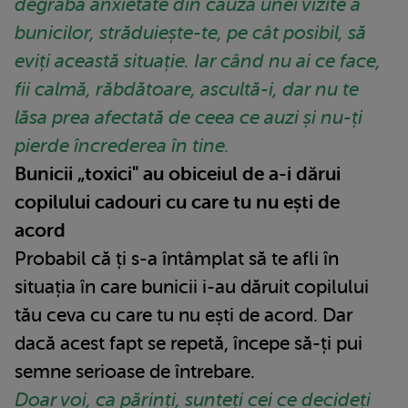
degrabă anxietate din cauza unei vizite a
bunicilor, străduiește-te, pe cât posibil, să
eviți această situație. Iar când
nu ai ce face,
fii calmă, răbdătoare, ascultă-i, dar nu te
lăsa prea afectată de ceea ce auzi și nu-ți
pierde încrederea în tine.
Bunicii „toxici" au obiceiul de a-i dărui
copilului cadouri cu care tu nu ești de
acord
Probabil că ți s-a întâmplat să te afli în
situația în care bunicii i-au dăruit copilului
tău ceva cu care tu nu ești de acord. Dar
dacă acest fapt se repetă, începe să-ți pui
semne serioase de întrebare.
Doar voi, ca părinți, sunteți cei ce decideți