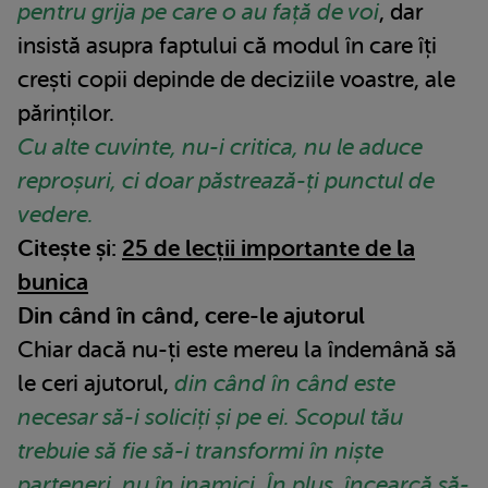
pentru grija pe care o au față de voi
, dar
insistă asupra faptului că modul în care îți
crești copii depinde de deciziile voastre, ale
părinților.
Cu alte cuvinte, nu-i critica, nu le aduce
reproșuri, ci doar păstrează-ți punctul de
vedere.
Citește și:
25 de lecții importante de la
bunica
Din când în când, cere-le ajutorul
Chiar dacă nu-ți este mereu la îndemână să
le ceri ajutorul,
din când în când este
necesar să-i soliciți și pe ei. Scopul tău
trebuie să fie să-i transformi în niște
parteneri, nu în inamici. În plus, încearcă să-