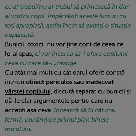
ce ar trebui/nu ar trebui să primească în dar
al vostru copil. Împărtășiți aceste lucruri cu
toți apropiații, astfel încât să evitați o situație
neplăcută.
Bunicii „toxici" nu vor ține cont de ceea ce
le-ai spus,
ci vor încerca să-i ofere copilului
ceva cu care să-l „câștige".
Cu atât mai mult cu cât darul oferit constă
într-un
obiect periculos sau inadecvat
vârstei copilului,
discută separat cu bunicii și
dă-le clar argumentele pentru care nu
accepți așa ceva.
Încearcă să fii cât mai
fermă, punând pe primul plan binele
micuțului.