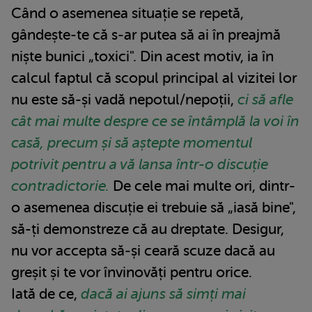
Când o asemenea situație se repetă,
gândește-te că s-ar putea să ai în preajmă
niște bunici „toxici". Din acest motiv, ia în
calcul faptul că scopul principal al vizitei lor
nu este să-și vadă nepotul/nepoții,
ci să afle
cât mai multe despre ce se întâmplă la voi în
casă, precum și să aștepte momentul
potrivit pentru a vă lansa într-o discuție
contradictorie.
De cele mai multe ori, dintr-
o asemenea discuție ei trebuie să „iasă bine",
să-ți demonstreze că au dreptate. Desigur,
nu vor accepta să-și ceară scuze dacă au
greșit și te vor învinovăți pentru orice.
Iată de ce,
dacă ai ajuns să simți mai