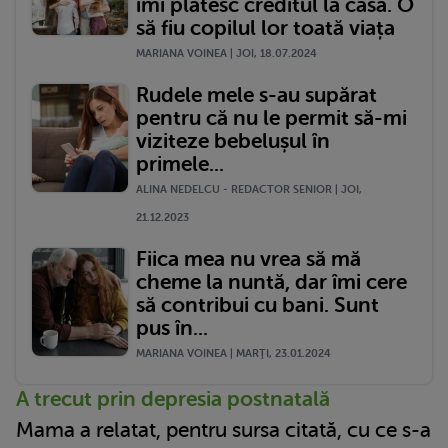
îmi plătesc creditul la casă. O
să fiu copilul lor toată viața
MARIANA VOINEA | JOI, 18.07.2024
Rudele mele s-au supărat
pentru că nu le permit să-mi
viziteze bebelușul în
primele...
ALINA NEDELCU - REDACTOR SENIOR | JOI,
21.12.2023
Fiica mea nu vrea să mă
cheme la nuntă, dar îmi cere
să contribui cu bani. Sunt
pus în...
MARIANA VOINEA | MARŢI, 23.01.2024
A trecut prin depresia postnatală
Mama a relatat, pentru sursa citată, cu ce s-a