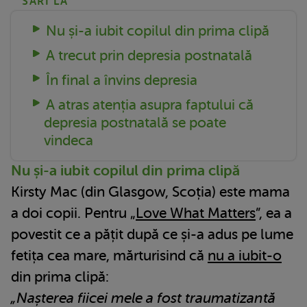
SARI LA
Nu și-a iubit copilul din prima clipă
A trecut prin depresia postnatală
În final a învins depresia
A atras atenția asupra faptului că
depresia postnatală se poate
vindeca
Nu și-a iubit copilul din prima clipă
Kirsty Mac (din Glasgow, Scoția) este mama
a doi copii. Pentru „
Love What Matters
”, ea a
povestit ce a pățit după ce și-a adus pe lume
fetița cea mare, mărturisind că
nu a iubit-o
din prima clipă:
„Nașterea fiicei mele a fost traumatizantă