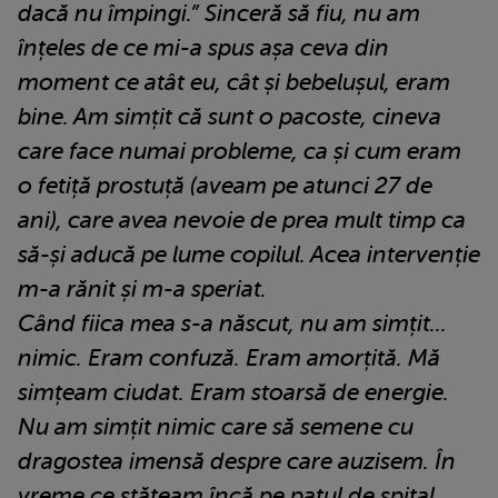
dacă nu împingi.” Sinceră să fiu, nu am
înțeles de ce mi-a spus așa ceva din
moment ce atât eu, cât și bebelușul, eram
bine. Am simțit că sunt o pacoste, cineva
care face numai probleme, ca și cum eram
o fetiță prostuță (aveam pe atunci 27 de
ani), care avea nevoie de prea mult timp ca
să-și aducă pe lume copilul. Acea intervenție
m-a rănit și m-a speriat.
Când fiica mea s-a născut, nu am simțit...
nimic. Eram confuză. Eram amorțită. Mă
simțeam ciudat. Eram stoarsă de energie.
Nu am simțit nimic care să semene cu
dragostea imensă despre care auzisem. În
vreme ce stăteam încă pe patul de spital,