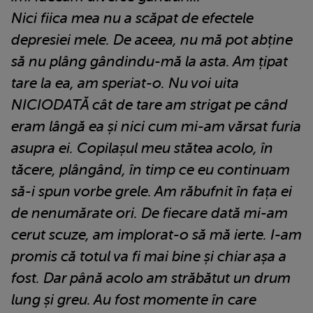
Nici fiica mea nu a scăpat de efectele
depresiei mele. De aceea, nu mă pot abține
să nu plâng gândindu-mă la asta. Am țipat
tare la ea, am speriat-o. Nu voi uita
NICIODATĂ cât de tare am strigat pe când
eram lângă ea și nici cum mi-am vărsat furia
asupra ei. Copilașul meu stătea acolo, în
tăcere, plângând, în timp ce eu continuam
să-i spun vorbe grele. Am răbufnit în fața ei
de nenumărate ori. De fiecare dată mi-am
cerut scuze, am implorat-o să mă ierte. I-am
promis că totul va fi mai bine și chiar așa a
fost. Dar până acolo am străbătut un drum
lung și greu. Au fost momente în care