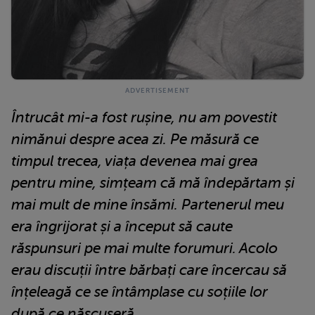
Întrucât mi-a fost rușine, nu am povestit
nimănui despre acea zi. Pe măsură ce
timpul trecea, viața devenea mai grea
pentru mine, simțeam că mă îndepărtam și
mai mult de mine însămi. Partenerul meu
era îngrijorat și a început să caute
răspunsuri pe mai multe forumuri. Acolo
erau discuții între bărbați care încercau să
înțeleagă ce se întâmplase cu soțiile lor
după ce născuseră.