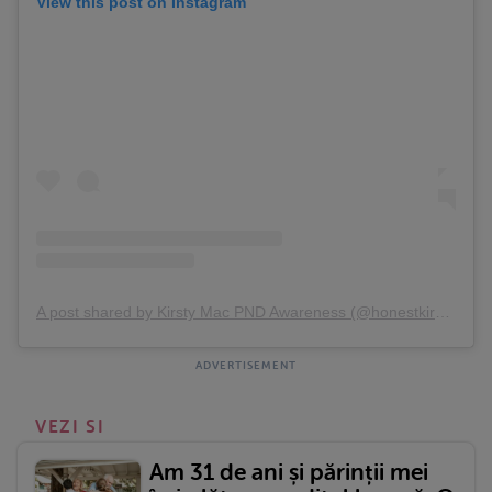
View this post on Instagram
A post shared by Kirsty Mac PND Awareness (@honestkirsty)
VEZI SI
Am 31 de ani și părinții mei