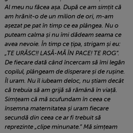
Al meu nu făcea așa. După ce am simțit că
am hrănit-o de un milion de ori, m-am
așezat pe pat în timp ce ea plângea. Nu o
puteam calma și nu îmi dădeam seama ce
avea nevoie. În timp ce țipa, strigam și eu:
„TE URĂSC!! LASĂ-MĂ ÎN PACE! TE ROG”.
De fiecare dată când încercam să îmi legăn
copilul, plângeam de disperare și de rușine.
Îl uram. Nu îl iubeam deloc, nu știam decât
că trebuia să am grijă să rămână în viață.
Simțeam că mă scufundam în ceea ce
însemna maternitatea și uram fiecare
secundă din ceea ce ar fi trebuit să
reprezinte „clipe minunate.” Mă simțeam