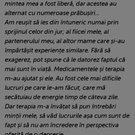
mintea mea a fost liberă, dar acestea au
alternat cu numeroase prăbușiri...
Am reușit să ies din întuneric numai prin
sprijinul celor din jur; al fiicei mele, al
partenerului meu, al altor mame care și-au
împărtășit experiențe similare. Fără să
exagerez, pot spune că le datorez faptul că
mai sunt în viață. Medicamentele și terapia
m-au ajutat și ele. Au fost cele mai dificile
lucruri pe care le-am făcut, care mă
secătuiau de energie timp de câteva zile.
Dar terapia m-a învățat să pun întrebări
minții mele, să văd lucrurile așa cum sunt de
fapt și să nu am încredere în perspectiva
oferită de o depresie.