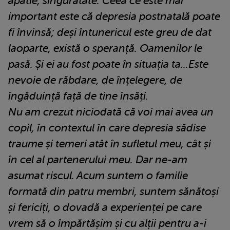
apatie, singurătate. Ceea ce este mai
important este că depresia postnatală poate
fi învinsă; deși întunericul este greu de dat
laoparte, există o speranță. Oamenilor le
pasă. Și ei au fost poate în situația ta...Este
nevoie de răbdare, de înțelegere, de
îngăduință față de tine însăți.
Nu am crezut niciodată că voi mai avea un
copil, în contextul în care depresia sădise
traume și temeri atât în sufletul meu, cât și
în cel al partenerului meu. Dar ne-am
asumat riscul. Acum suntem o familie
formată din patru membri, suntem sănătoși
și fericiți, o dovadă a experienței pe care
vrem să o împărtășim și cu alții pentru a-i