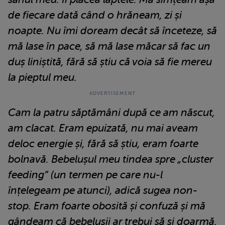
de fiecare dată când o hrăneam, zi și
noapte. Nu îmi doream decât să înceteze, să
mă lase în pace, să mă lase măcar să fac un
duș liniștită, fără să știu că voia să fie mereu
la pieptul meu.
Cam la patru săptămâni după ce am născut,
am clacat. Eram epuizată, nu mai aveam
deloc energie și, fără să știu, eram foarte
bolnavă. Bebelușul meu tindea spre „cluster
feeding” (un termen pe care nu-l
înțelegeam pe atunci), adică sugea non-
stop. Eram foarte obosită și confuză și mă
gândeam că bebelușii ar trebui să și doarmă.