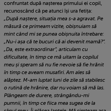
confruntat după nașterea primului ei copil,
recunoscând că pe atunci își ura fetița:
„După naștere, situația mea s-a agravat. Pe
măsură ce primeam vizite, obișnuiam să
mint când mi se punea obișnuita întrebare:
„Nu-i așa că te bucuri că ai devenit mamă?”.
„Da, este extraordinar”, articulam cu
dificultate, în timp ce mă uitam la copilul
meu și speram să nu fie nevoie să fie hrănit
în timp ce aveam musafiri. Am ales să
alăptez. M-am luptat luni de zile să stabilesc
o rutină de hrănire, dar nu voiam să mă las.
Plângeam de durere, strângându-mi
pumnii, în timp ce fiica mea sugea de la
sânul meu. Îi plăcea laptele. Mă simțeam așa