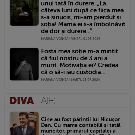
unui tată în durere. „La
câteva luni după ce fiica mea
s-a sinucis, mi-am pierdut și
soția! Mama ei s-a îmbolnăvit
de dor și durere..."
MARIANA VOINEA | VINERI, 01.03.2024
Fosta mea soție m-a mințit
că fiul nostru de 3 ani a
murit. Motivația ei? Credea
că o să-i iau custodia...
MARIANA VOINEA | MARŢI, 23.07.2024
Cine au fost părinții lui Nicușor
Dan. Cu mama contabilă și tatăl
muncitor, primarul capitalei a