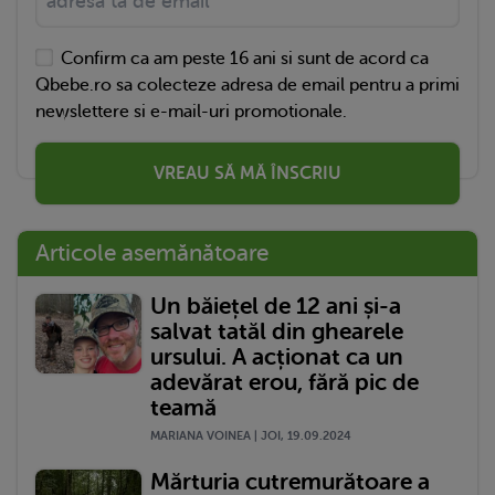
Confirm ca am peste 16 ani si sunt de acord ca
Qbebe.ro sa colecteze adresa de email pentru a primi
newslettere si e-mail-uri promotionale.
VREAU SĂ MĂ ÎNSCRIU
Articole asemănătoare
Un băiețel de 12 ani și-a
salvat tatăl din ghearele
ursului. A acționat ca un
adevărat erou, fără pic de
teamă
MARIANA VOINEA | JOI, 19.09.2024
Mărturia cutremurătoare a