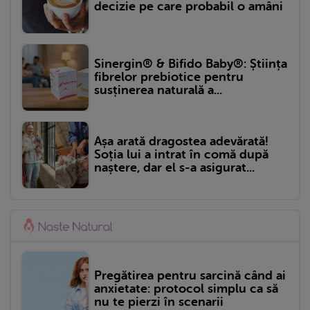
decizie pe care probabil o amâni
Sinergin® & Bifido Baby®: Știința
fibrelor prebiotice pentru
susținerea naturală a...
Așa arată dragostea adevărată!
Soția lui a intrat în comă după
naștere, dar el s-a asigurat...
Pregătirea pentru sarcină când ai
anxietate: protocol simplu ca să
nu te pierzi în scenarii