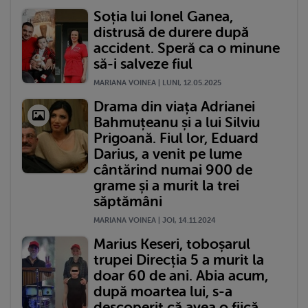
Soția lui Ionel Ganea,
distrusă de durere după
accident. Speră ca o minune
să-i salveze fiul
MARIANA VOINEA | LUNI, 12.05.2025
Drama din viața Adrianei
Bahmuțeanu și a lui Silviu
Prigoană. Fiul lor, Eduard
Darius, a venit pe lume
cântărind numai 900 de
grame și a murit la trei
săptămâni
MARIANA VOINEA | JOI, 14.11.2024
Marius Keseri, toboșarul
trupei Direcția 5 a murit la
doar 60 de ani. Abia acum,
după moartea lui, s-a
descoperit că avea o fiică