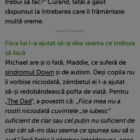
trebui să fac?”
Curând, tatăl a găsit
răspunsul la întrebarea care îl frământase
multă vreme.
Fiica lui l-a ajutat să-și dea seama ce trebuia
să facă
Michael are și o fată, Maddie, ce suferă de
sindromul Down
și de autism. Deși copila nu
îi vorbise niciodată, zâmbetul ei l-a ajutat
să-și redobândească pofta de viață. Pentru
„
The Dad
”, a povestit că: „
Fiica mea nu a
rostit niciodată cuvintele „te iubesc”
suficient de clar sau cel puțin nu suficient de
clar cât să-mi dau seama ce spunea sau să o
aud.”
Însă fetița îi zâmbea întotdeauna, ceea