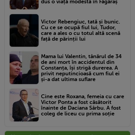
dus o viață modestă în Făgăraș
Victor Rebengiuc, tată și bunic.
Cu ce se ocupă fiul lui, Tudor,
care a ales o cu totul altă scenă
față de părinții lui
Mama lui Valentin, tânărul de 34
de ani mort în accidentul din
Constanța, își strigă durerea. A
privit neputincioasă cum fiul ei
și-a dat ultima suflare
Cine este Roxana, femeia cu care
Victor Ponta a fost căsătorit
înainte de Daciana Sârbu. A fost
coleg de liceu cu prima soție