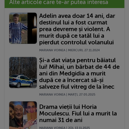
Alte articole care te-ar putea interesa
Adelin avea doar 14 ani, dar
destinul lui a fost curmat
prea devreme și violent. A
murit după ce tatăl lui a
pierdut controlul volanului
MARIANA VOINEA | MIERCURI, 27.11.2024
Și-a dat viața pentru băiatul
lui! Mihai, un bărbat de 44 de
ani din Medgidia a murit
după ce a încercat să-și
salveze fiul vitreg de la înec
MARIANA VOINEA | MARŢI, 27.05.2025
Drama vieții lui Horia
Moculescu. Fiul lui a murit la
numai 31 de ani
MARIANA VOINEA | JOI, 13.11.2025