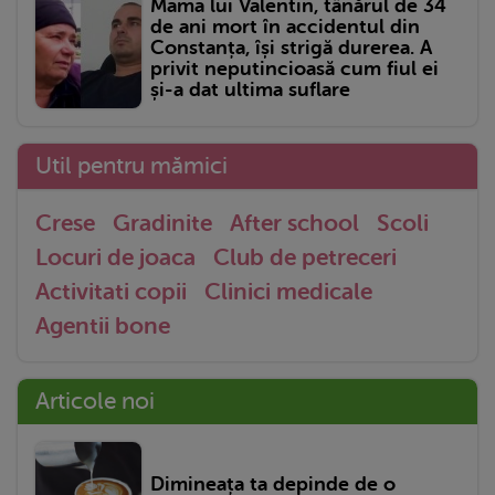
Mama lui Valentin, tânărul de 34
de ani mort în accidentul din
Constanța, își strigă durerea. A
privit neputincioasă cum fiul ei
și-a dat ultima suflare
Util pentru mămici
Crese
Gradinite
After school
Scoli
Locuri de joaca
Club de petreceri
Activitati copii
Clinici medicale
Agentii bone
Articole noi
Dimineața ta depinde de o