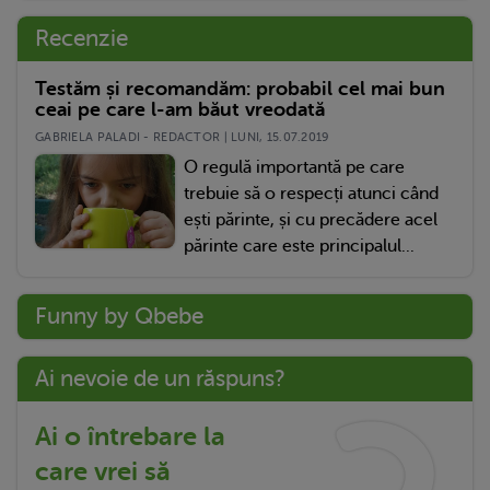
Recenzie
Testăm și recomandăm: probabil cel mai bun
ceai pe care l-am băut vreodată
GABRIELA PALADI - REDACTOR | LUNI, 15.07.2019
O regulă importantă pe care
trebuie să o respecți atunci când
ești părinte, și cu precădere acel
părinte care este principalul...
Funny by Qbebe
Ai nevoie de un răspuns?
Ai o întrebare la
care vrei să