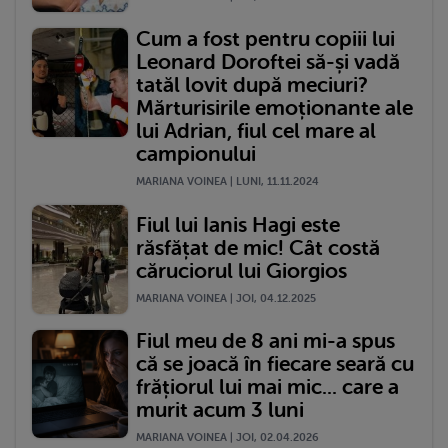
Cum a fost pentru copiii lui
Leonard Doroftei să-și vadă
tatăl lovit după meciuri?
Mărturisirile emoționante ale
lui Adrian, fiul cel mare al
campionului
MARIANA VOINEA | LUNI, 11.11.2024
Fiul lui Ianis Hagi este
răsfățat de mic! Cât costă
căruciorul lui Giorgios
MARIANA VOINEA | JOI, 04.12.2025
Fiul meu de 8 ani mi-a spus
că se joacă în fiecare seară cu
frățiorul lui mai mic... care a
murit acum 3 luni
MARIANA VOINEA | JOI, 02.04.2026