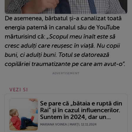
De asemenea, bărbatul și-a canalizat toată
energia paternă în canalul său de YouTube
mărturisind că:
„Scopul meu înalt este să
cresc adulți care reușesc în viață. Nu copii
buni, ci adulți buni. Totul se datorează
copilăriei traumatizante pe care am avut-o”.
VEZI SI
Se pare că „bătaia e ruptă din
Rai" și în cazul influencerilor.
Suntem în 2024, dar un...
MARIANA VOINEA | MARŢI, 12.11.2024