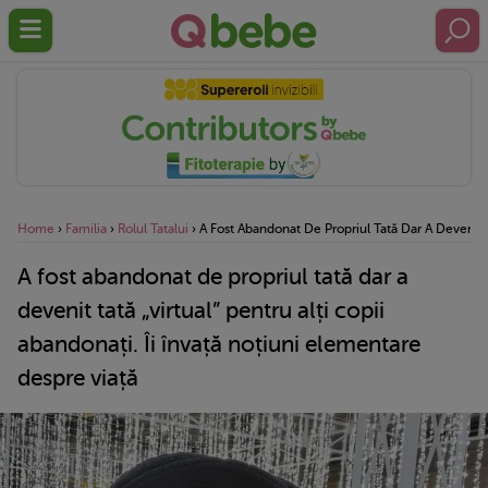
Home
›
Familia
›
Rolul Tatalui
›
A Fost Abandonat De Propriul Tată Dar A Devenit Ta
A fost abandonat de propriul tată dar a
devenit tată „virtual” pentru alți copii
abandonați. Îi învață noțiuni elementare
despre viață