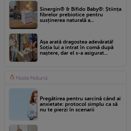
Sinergin® & Bifido Baby®: Știința
fibrelor prebiotice pentru
susținerea naturală a...
Așa arată dragostea adevărată!
Soția lui a intrat în comă după
naștere, dar el s-a asigurat...
Pregătirea pentru sarcină când ai
anxietate: protocol simplu ca să
nu te pierzi în scenarii