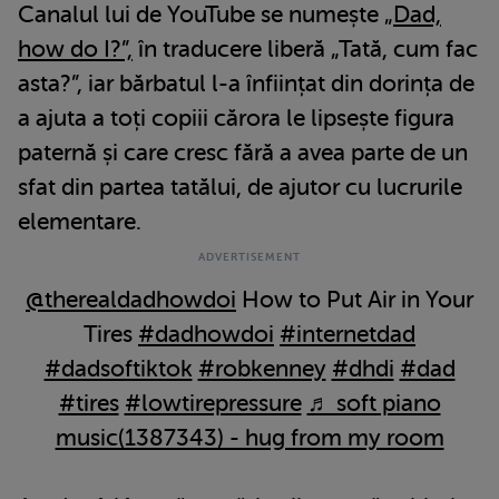
Canalul lui de YouTube se numește „
Dad,
how do I?”,
în traducere liberă „Tată, cum fac
asta?”, iar bărbatul l-a înființat din dorința de
a ajuta a toți copiii cărora le lipsește figura
paternă și care cresc fără a avea parte de un
sfat din partea tatălui, de ajutor cu lucrurile
elementare.
@therealdadhowdoi
How to Put Air in Your
Tires
#dadhowdoi
#internetdad
#dadsoftiktok
#robkenney
#dhdi
#dad
#tires
#lowtirepressure
♬ soft piano
music(1387343) - hug from my room