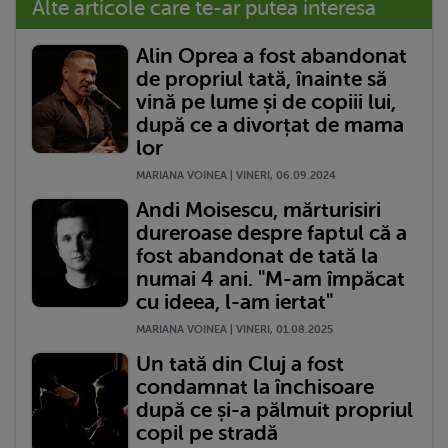
Alte articole care te-ar putea interesa
Alin Oprea a fost abandonat
de propriul tată, înainte să
vină pe lume și de copiii lui,
după ce a divorțat de mama
lor
MARIANA VOINEA | VINERI, 06.09.2024
Andi Moisescu, mărturisiri
dureroase despre faptul că a
fost abandonat de tată la
numai 4 ani. "M-am împăcat
cu ideea, l-am iertat"
MARIANA VOINEA | VINERI, 01.08.2025
Un tată din Cluj a fost
condamnat la închisoare
după ce și-a pălmuit propriul
copil pe stradă