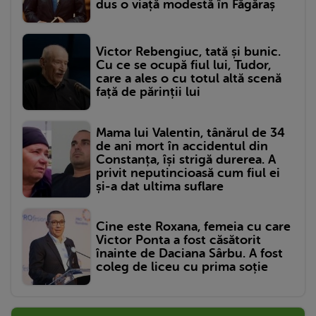
dus o viață modestă în Făgăraș
Victor Rebengiuc, tată și bunic.
Cu ce se ocupă fiul lui, Tudor,
care a ales o cu totul altă scenă
față de părinții lui
Mama lui Valentin, tânărul de 34
de ani mort în accidentul din
Constanța, își strigă durerea. A
privit neputincioasă cum fiul ei
și-a dat ultima suflare
Cine este Roxana, femeia cu care
Victor Ponta a fost căsătorit
înainte de Daciana Sârbu. A fost
coleg de liceu cu prima soție