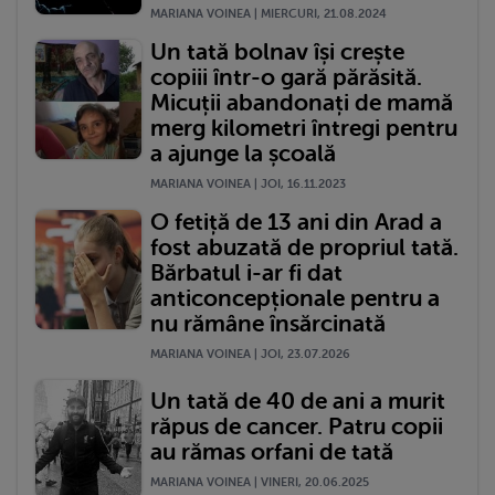
MARIANA VOINEA | MIERCURI, 21.08.2024
Un tată bolnav își crește
copiii într-o gară părăsită.
Micuții abandonați de mamă
merg kilometri întregi pentru
a ajunge la școală
MARIANA VOINEA | JOI, 16.11.2023
O fetiță de 13 ani din Arad a
fost abuzată de propriul tată.
Bărbatul i-ar fi dat
anticoncepționale pentru a
nu rămâne însărcinată
MARIANA VOINEA | JOI, 23.07.2026
Un tată de 40 de ani a murit
răpus de cancer. Patru copii
au rămas orfani de tată
MARIANA VOINEA | VINERI, 20.06.2025