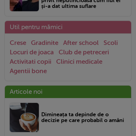
privit neputincioasă cum fiul ei
și-a dat ultima suflare
Util pentru mămici
Crese
Gradinite
After school
Scoli
Locuri de joaca
Club de petreceri
Activitati copii
Clinici medicale
Agentii bone
Articole noi
Dimineața ta depinde de o
decizie pe care probabil o amâni