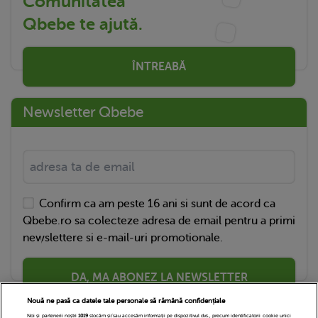
Comunitatea
Qbebe te ajută.
ÎNTREABĂ
Newsletter Qbebe
Confirm ca am peste 16 ani si sunt de acord ca
Qbebe.ro sa colecteze adresa de email pentru a primi
newslettere si e-mail-uri promotionale.
DA, MA ABONEZ LA NEWSLETTER
Nouă ne pasă ca datele tale personale să rămână confidențiale
Noi și partenerii noștri
1019
stocăm și/sau accesăm informații pe dispozitivul dvs., precum identificatorii cookie unici