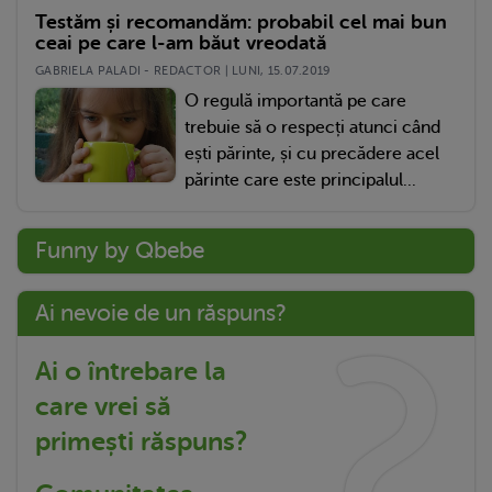
Testăm și recomandăm: probabil cel mai bun
ceai pe care l-am băut vreodată
GABRIELA PALADI - REDACTOR | LUNI, 15.07.2019
O regulă importantă pe care
trebuie să o respecți atunci când
ești părinte, și cu precădere acel
părinte care este principalul...
Funny by Qbebe
Ai nevoie de un răspuns?
Ai o întrebare la
care vrei să
primești răspuns?