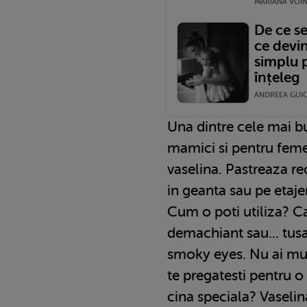
MARIANA VOINE
De ce s
ce devi
simplu 
înțeleg
ANDREEA GUICA
Una dintre cele mai bu
mamici si pentru femei
vaselina. Pastreaza re
in geanta sau pe etaje
Cum o poti utiliza? C
demachiant sau... tusa
smoky eyes. Nu ai mult
te pregatesti pentru o
cina speciala? Vaselina