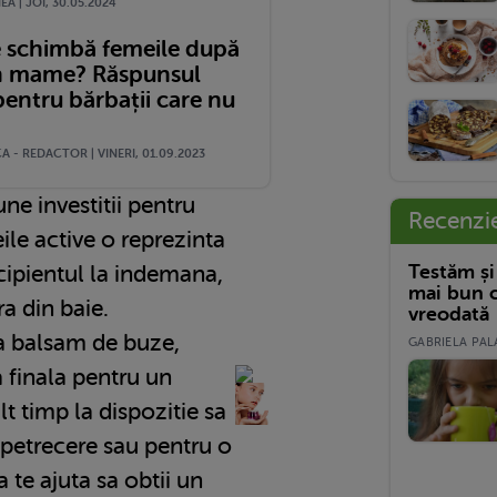
A | JOI, 30.05.2024
e schimbă femeile după
n mame? Răspunsul
pentru bărbații care nu
 - REDACTOR | VINERI, 01.09.2023
ne investitii pentru
Recenzi
le active o reprezinta
Testăm și
cipientul la indemana,
mai bun c
ra din baie.
vreodată
a balsam de buze,
GABRIELA PALA
 finala pentru un
 timp la dispozitie sa
 petrecere sau pentru o
 te ajuta sa obtii un