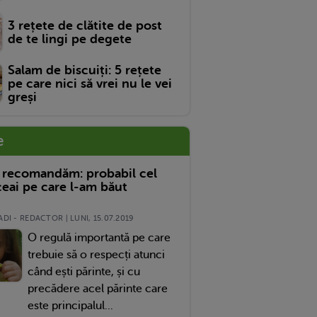
3 rețete de clătite de post
de te lingi pe degete
Salam de biscuiți: 5 rețete
pe care nici să vrei nu le vei
greși
e
 recomandăm: probabil cel
eai pe care l-am băut
DI - REDACTOR | LUNI, 15.07.2019
O regulă importantă pe care
trebuie să o respecți atunci
când ești părinte, și cu
precădere acel părinte care
este principalul...