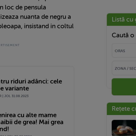
in loc de pensula
rmizeaza nuanta de negru a
Listă cu 
leoapa, insistand in coltul
Caută o 
tru riduri adânci: cele
e variante
 | JOI, 31.08.2023
Rețete c
enirea cu alte mame
naibii de grea! Mai grea
ând!