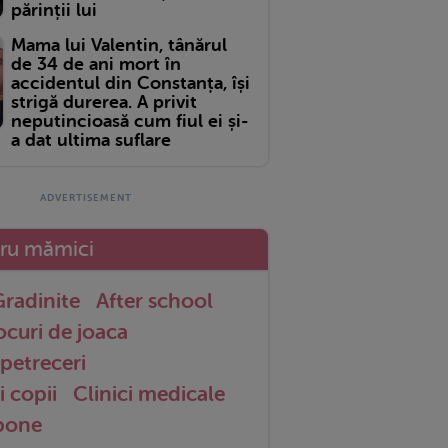
părinții lui
Mama lui Valentin, tânărul
de 34 de ani mort în
accidentul din Constanța, își
strigă durerea. A privit
neputincioasă cum fiul ei și-
a dat ultima suflare
tru mămici
radinite
After school
ocuri de joaca
petreceri
i copii
Clinici medicale
 bone