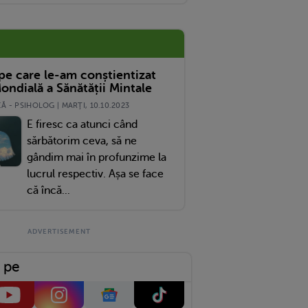
 pe care le-am conștientizat
ondială a Sănătății Mintale
 - PSIHOLOG | MARŢI, 10.10.2023
E firesc ca atunci când
sărbătorim ceva, să ne
gândim mai în profunzime la
lucrul respectiv. Așa se face
că încă...
 pe