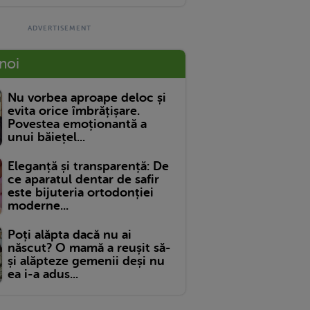
 noi
Nu vorbea aproape deloc și
evita orice îmbrățișare.
Povestea emoționantă a
unui băiețel...
Eleganță și transparență: De
ce aparatul dentar de safir
este bijuteria ortodonției
moderne...
Poți alăpta dacă nu ai
născut? O mamă a reușit să-
și alăpteze gemenii deși nu
ea i-a adus...