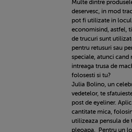
Multe dintre produse
deservesc, in mod trad
pot fi utilizate in loc
economisind, astfel, ti
de trucuri sunt utiliza
pentru retusuri sau p
speciale, atunci cand 
intreaga trusa de mach
folosesti si tu?
Julia Bolino, un celeb
vedetelor, te sfatuies
post de eyeliner. Apli
cantitate mica, folosi
utilizeaza pensula de t
pleoapa. Pentru un lo