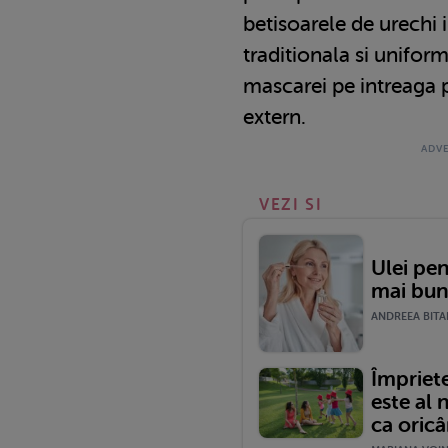
betisoarele de urechi 
traditionala si unifo
mascarei pe intreaga p
extern.
VEZI SI
Ulei pen
mai bun
ANDREEA BITAR
Împriet
este al 
ca oric