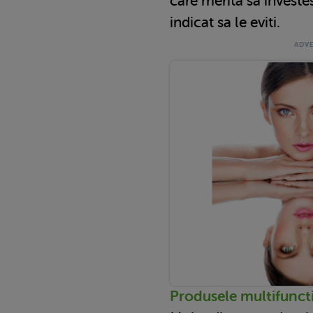
care merita sa investes
indicat sa le eviti.
Produsele multifuncti