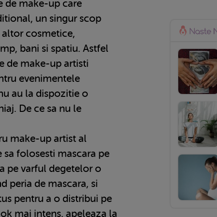
le de make-up care
itional, un singur scop
ul altor cosmetice,
mp, bani si spatiu. Astfel
te de make-up artisti
entru evenimentele
nu au la dispozitie o
iaj. De ce sa nu le
ru make-up artist al
te sa folosesti mascara pe
ca pe varful degetelor o
nd peria de mascara, si
us pentru a o distribui pe
ok mai intens, apeleaza la