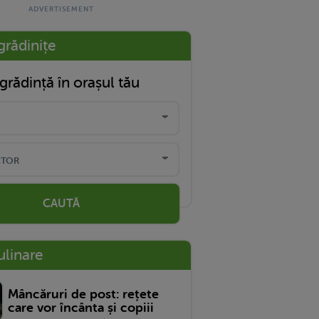
grădinițe
grădință în orașul tău
CAUTĂ
ulinare
Mâncăruri de post: rețete
care vor încânta și copiii