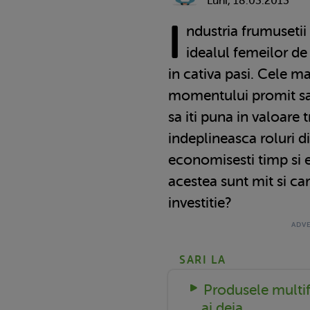
Luni, 18.03.2013
I
ndustria frumuseti
idealul femeilor de
in cativa pasi. Cele m
momentului promit sa
sa iti puna in valoare t
indeplineasca roluri di
economisesti timp si e
acestea sunt mit si car
investitie?
SARI LA
Produsele multif
ai deja