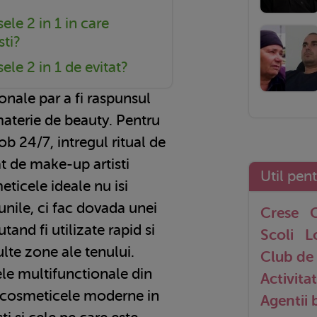
le 2 in 1 in care
sti?
le 2 in 1 de evitat?
nale par a fi raspunsul
materie de beauty. Pentru
ob 24/7, intregul ritual de
 de make-up artisti
Util pen
ticele ideale nu isi
nile, ci fac dovada unei
Crese
G
utand fi utilizate rapid si
Scoli
L
lte zone ale tenului.
Club de 
ele multifunctionale din
Activitat
, cosmeticele moderne in
Agentii