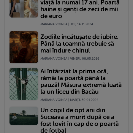
viață la numai 17 ani. Poartă
haine și genți de zeci de mii
de euro
MARIANA VOINEA | JOI, 14.11.2024
Zodiile încătușate de iubire.
Până la toamnă trebuie să
mai îndure chinul
MARIANA VOINEA | VINERI, 08.05.2026
Ai întârziat la prima oră,
rămâi la poartă până la
pauză! Măsura extremă luată
la un liceu din Bacău
MARIANA VOINEA | MARŢI, 30.01.2024
Un copil de opt ani din
Suceava a murit după ce a
fost lovit în cap de o poartă
de fotbal