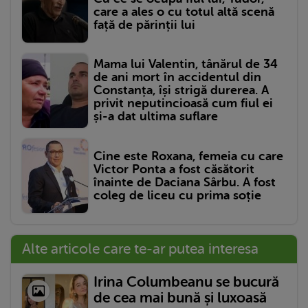
care a ales o cu totul altă scenă
față de părinții lui
Mama lui Valentin, tânărul de 34
de ani mort în accidentul din
Constanța, își strigă durerea. A
privit neputincioasă cum fiul ei
și-a dat ultima suflare
Cine este Roxana, femeia cu care
Victor Ponta a fost căsătorit
înainte de Daciana Sârbu. A fost
coleg de liceu cu prima soție
Alte articole care te-ar putea interesa
Irina Columbeanu se bucură
de cea mai bună și luxoasă