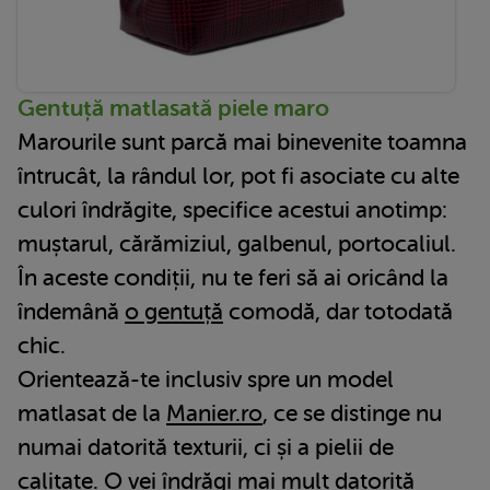
Gentuță matlasată piele maro
Marourile sunt parcă mai binevenite toamna
întrucât, la rândul lor, pot fi asociate cu alte
culori îndrăgite, specifice acestui anotimp:
muștarul, cărămiziul, galbenul, portocaliul.
În aceste condiții, nu te feri să ai oricând la
îndemână
o gentuță
comodă, dar totodată
chic.
Orientează-te inclusiv spre un model
matlasat de la
Manier.ro
, ce se distinge nu
numai datorită texturii, ci și a pielii de
calitate. O vei îndrăgi mai mult datorită