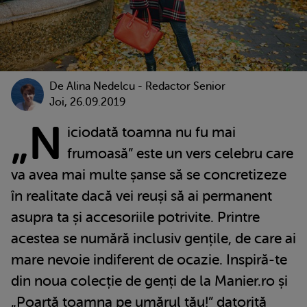
De
Alina Nedelcu - Redactor Senior
Joi, 26.09.2019
„N
iciodată toamna nu fu mai
frumoasă” este un vers celebru care
va avea mai multe șanse să se concretizeze
în realitate dacă vei reuși să ai permanent
asupra ta și accesoriile potrivite. Printre
acestea se numără inclusiv gențile, de care ai
mare nevoie indiferent de ocazie. Inspiră-te
din noua colecție de genți de la Manier.ro și
„Poartă toamna pe umărul tău!” datorită