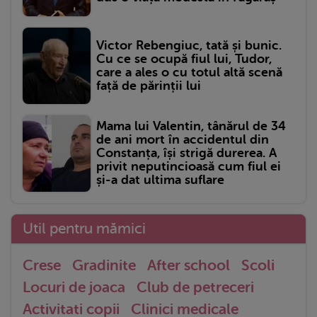
Victor Rebengiuc, tată și bunic.
Cu ce se ocupă fiul lui, Tudor,
care a ales o cu totul altă scenă
față de părinții lui
Mama lui Valentin, tânărul de 34
de ani mort în accidentul din
Constanța, își strigă durerea. A
privit neputincioasă cum fiul ei
și-a dat ultima suflare
Util pentru mămici
Crese
Gradinite
After school
Scoli
Locuri de joaca
Club de petreceri
Activitati copii
Clinici medicale