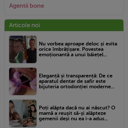
Agentii bone
Articole noi
Nu vorbea aproape deloc și evita
orice îmbrățișare. Povestea
emoționantă a unui băiețel...
Eleganță și transparență: De ce
aparatul dentar de safir este
bijuteria ortodonției moderne...
Poți alăpta dacă nu ai născut? O
mamă a reușit să-și alăpteze
gemenii deși nu ea i-a adus...