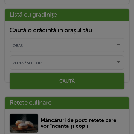
Listă cu grădinițe
Caută o grădință în orașul tău
CAUTĂ
Rețete culinare
Mâncăruri de post: rețete care
vor încânta și copiii