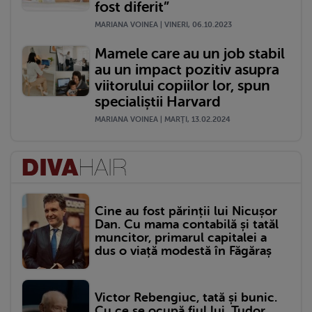
fost diferit”
MARIANA VOINEA | VINERI, 06.10.2023
Mamele care au un job stabil
au un impact pozitiv asupra
viitorului copiilor lor, spun
specialiștii Harvard
MARIANA VOINEA | MARŢI, 13.02.2024
Cine au fost părinții lui Nicușor
Dan. Cu mama contabilă și tatăl
muncitor, primarul capitalei a
dus o viață modestă în Făgăraș
Victor Rebengiuc, tată și bunic.
Cu ce se ocupă fiul lui, Tudor,