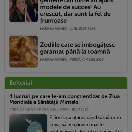
gemene din lume au ajuns
modele de succes! Au
crescut, dar sunt la fel de
frumoase
MARIANA VOINEA | LUNI, 15.07.2024
Zodiile care se îmbogățesc
garantat până la toamnă
MARIANA VOINEA | MIERCURI, 05.08.2026
Editorial
4 lucruri pe care le-am conștientizat de Ziua
Mondială a Sănătății Mintale
ANDREEA GUICĂ - PSIHOLOG | MARŢI, 10.10.2023
E firesc ca atunci când sărbătorim
ceva, să ne gândim mai în
profunzime la lucrul respectiv. Așa