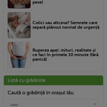
pese)
Colici sau altceva? Semnele care
separă plânsul normal de urgență
Ruperea apei: mituri, realitate și
ce faci în primele 10 minute (fără
panică)
Listă cu grădinițe
Caută o grădință în orașul tău