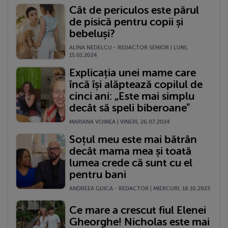
Cât de periculos este părul
de pisică pentru copii și
bebeluși?
ALINA NEDELCU - REDACTOR SENIOR | LUNI,
15.01.2024
Explicația unei mame care
încă își alăptează copilul de
cinci ani: „Este mai simplu
decât să speli biberoane"
MARIANA VOINEA | VINERI, 26.07.2024
Soțul meu este mai bătrân
decât mama mea și toată
lumea crede că sunt cu el
pentru bani
ANDREEA GUICA - REDACTOR | MIERCURI, 18.10.2023
Ce mare a crescut fiul Elenei
Gheorghe! Nicholas este mai