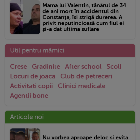
Mama lui Valentin, tânărul de 34
de ani mort în accidentul din
Constanța, își strigă durerea. A
privit neputincioasă cum fiul ei
și-a dat ultima suflare
Util pentru mămici
Crese
Gradinite
After school
Scoli
Locuri de joaca
Club de petreceri
Activitati copii
Clinici medicale
Agentii bone
Articole noi
Nu vorbea aproape deloc și evita