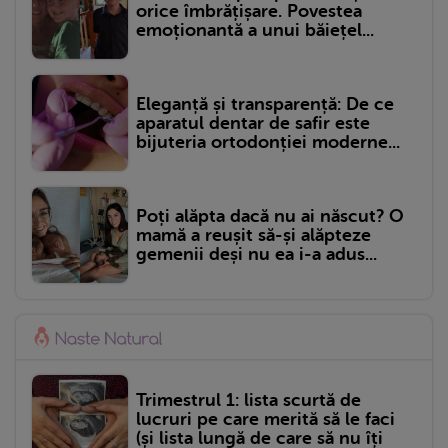
orice îmbrățișare. Povestea
emoționantă a unui băiețel...
Eleganță și transparență: De ce
aparatul dentar de safir este
bijuteria ortodonției moderne...
Poți alăpta dacă nu ai născut? O
mamă a reușit să-și alăpteze
gemenii deși nu ea i-a adus...
Trimestrul 1: lista scurtă de
lucruri pe care merită să le faci
(și lista lungă de care să nu îți