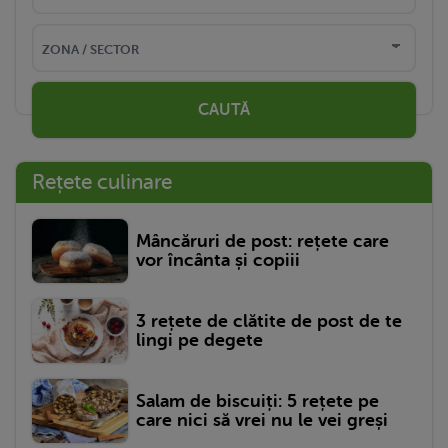
CAUTĂ
Rețete culinare
Mâncăruri de post: rețete care
vor încânta și copiii
3 rețete de clătite de post de te
lingi pe degete
Salam de biscuiți: 5 rețete pe
care nici să vrei nu le vei greși