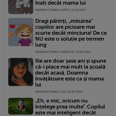
înalt decât mama lui
MARIANA VOINEA | MARŢI, 22.10.2024
Dragi părinți, „mituirea"
copiilor are picioare mai
scurte decât minciuna! De ce
NU este o soluție pe termen
lung
MARIANA VOINEA | MIERCURI, 20.03.2024
Ilie are doar șase ani și spune
că-i place mai mult la școală
decât acasă. Doamna
învățătoare este ca și mama
lui
MARIANA VOINEA | JOI, 05.09.2024
„Eh, e mic, oricum nu
înțelege prea multe". Copilul
este mai inteligent decât