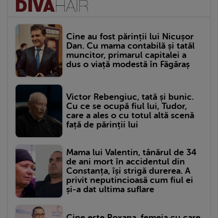
Cine au fost părinții lui Nicușor
Dan. Cu mama contabilă și tatăl
muncitor, primarul capitalei a
dus o viață modestă în Făgăraș
Victor Rebengiuc, tată și bunic.
Cu ce se ocupă fiul lui, Tudor,
care a ales o cu totul altă scenă
față de părinții lui
Mama lui Valentin, tânărul de 34
de ani mort în accidentul din
Constanța, își strigă durerea. A
privit neputincioasă cum fiul ei
și-a dat ultima suflare
Cine este Roxana, femeia cu care