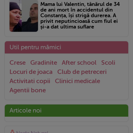
Mama lui Valentin, tânărul de 34
de ani mort în accidentul din
Constanța, își strigă durerea. A
privit neputincioasă cum fiul ei
și-a dat ultima suflare
Util pentru mămici
Crese
Gradinite
After school
Scoli
Locuri de joaca
Club de petreceri
Activitati copii
Clinici medicale
Agentii bone
Articole noi