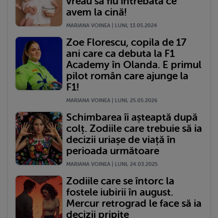
vreau să fiu întrebată ce
avem la cină!
MARIANA VOINEA | LUNI, 13.05.2024
Zoe Florescu, copila de 17
ani care ca debuta la F1
Academy în Olanda. E primul
pilot român care ajunge la
F1!
MARIANA VOINEA | LUNI, 25.05.2026
Schimbarea îi așteaptă după
colț. Zodiile care trebuie să ia
decizii uriașe de viață în
perioada următoare
MARIANA VOINEA | LUNI, 24.03.2025
Zodiile care se întorc la
fostele iubirii în august.
Mercur retrograd le face să ia
decizii pripite