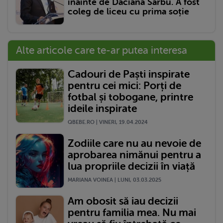
înainte de Daciana Sârbu. A fost
coleg de liceu cu prima soție
Alte articole care te-ar putea interesa
Cadouri de Paști inspirate
pentru cei mici: Porți de
fotbal și tobogane, printre
ideile inspirate
QBEBE.RO | VINERI, 19.04.2024
Zodiile care nu au nevoie de
aprobarea nimănui pentru a
lua propriile decizii în viață
MARIANA VOINEA | LUNI, 03.03.2025
Am obosit să iau decizii
pentru familia mea. Nu mai