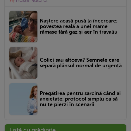
Naștere acasă pusă la încercare:
povestea reală a unei mame
rămase fără gaz și aer în travaliu
Colici sau altceva? Semnele care
separă plânsul normal de urgență
Pregătirea pentru sarcină când ai
anxietate: protocol simplu ca să
nu te pierzi în scenarii
Listă cu grădinițe