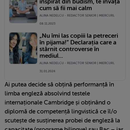
inspirat din budism, te învață
cum să fii mai calm
ALINA NEDELCU - REDACTOR SENIOR | MIERCURI,
08.11.2023
„Nu îmi las copiii la petreceri
în pijama!” Declarația care a
stârnit controverse în
mediul...
ALINA NEDELCU - REDACTOR SENIOR | MIERCURI,
31.01.2024
Ai putea decide să obțină performanță în
limba engleză absolvind testele
internaționale Cambridge și obținând o
diplomă de competență lingvistică ce îl/o
scutește de susținerea probei de engleză la
capacitate (programe bilingve) sau Bac – iar