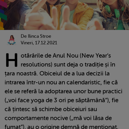
De Ilinca Stroe
Vineri, 17.12.2021
H
otărârile de Anul Nou (New Year’s
resolutions) sunt deja o tradiție și în
țara noastră. Obiceiul de a lua decizii la
intrarea într-un nou an calendaristic, fie că
ele se referă la adoptarea unor bune practici
(„voi face yoga de 3 ori pe săptămână”), fie
că țintesc să schimbe obiceiuri sau
comportamente nocive („mă voi lăsa de
fumat”), au o origine demnă de menționat.