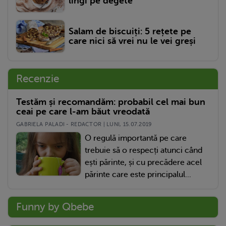
lingi pe degete
Salam de biscuiți: 5 rețete pe
care nici să vrei nu le vei greși
Recenzie
Testăm și recomandăm: probabil cel mai bun
ceai pe care l-am băut vreodată
GABRIELA PALADI - REDACTOR | LUNI, 15.07.2019
O regulă importantă pe care
trebuie să o respecți atunci când
ești părinte, și cu precădere acel
părinte care este principalul...
Funny by Qbebe