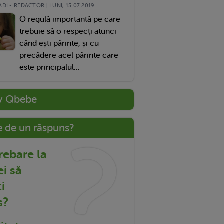
DI - REDACTOR | LUNI, 15.07.2019
O regulă importantă pe care
trebuie să o respecți atunci
când ești părinte, și cu
precădere acel părinte care
este principalul...
y Qbebe
e de un răspuns?
trebare la
ei să
i
s?