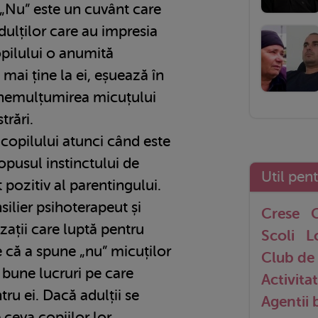
 „Nu” este un cuvânt care
dulților care au impresia
pilului o anumită
a mai ține la ei, eșuează în
g nemulțumirea micuțului
trări.
copilului atunci când este
 opusul instinctului de
Util pen
 pozitiv al parentingului.
ilier psihoterapeut și
Crese
G
zații care luptă pentru
Scoli
L
ne că a spune „nu” micuților
Club de 
 bune lucruri pe care
Activitat
tru ei. Dacă adulții se
Agentii
 ceva copiilor lor,