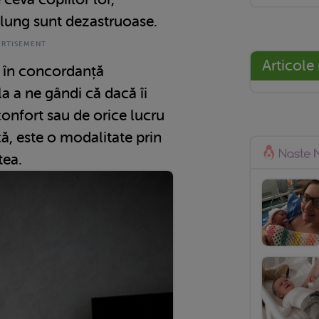
 lung sunt dezastruoase.
Articole
i în concordanță
la a ne gândi că dacă îi
onfort sau de orice lucru
că, este o modalitate prin
tea.