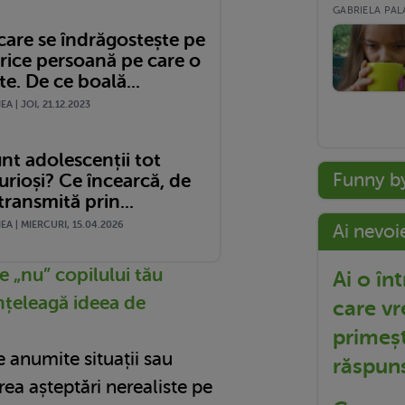
GABRIELA PALA
care se îndrăgostește pe
orice persoană pe care o
te. De ce boală...
A | JOI, 21.12.2023
nt adolescenții tot
Funny b
urioși? Ce încearcă, de
 transmită prin...
A | MIERCURI, 15.04.2026
Ai nevoi
 „nu” copilului tău
Ai o în
înțeleagă ideea de
care vr
primeșt
e anumite situații sau
răspun
ea așteptări nerealiste pe