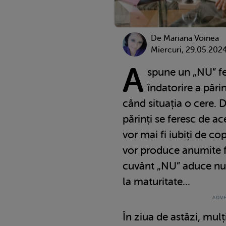
De
Mariana Voinea
Miercuri, 29.05.202
A
spune un „NU” fe
îndatorire a pări
când situația o cere. 
părinți se feresc de a
vor mai fi iubiți de co
vor produce anumite fr
cuvânt „NU” aduce nu
la maturitate...
În ziua de astăzi, mulți