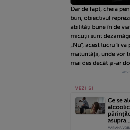
Dar de fapt, cheia pen
bun, obiectivul reprez
abilități bune în de v
micuții sunt dezamăgi
„Nu”, acest lucru îi va
maturității, unde vor 
mai des decât și-ar dor
VEZI SI
Ce se al
alcooli
părințil
asupra..
MARIANA VOINE