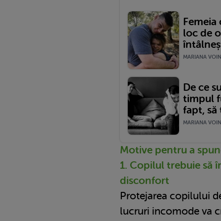
Femeia 
loc de 
întâlneș
MARIANA VOINE
De ce su
timpul f
fapt, să
MARIANA VOINE
Motive pentru a spune
1. Copilul trebuie să 
disconfort
Protejarea copilului d
lucruri incomode va cr