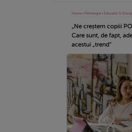
Home
›
Psihologie
›
Educatie Si Discip
„Ne creștem copiii PO
Care sunt, de fapt, ad
acestui „trend”