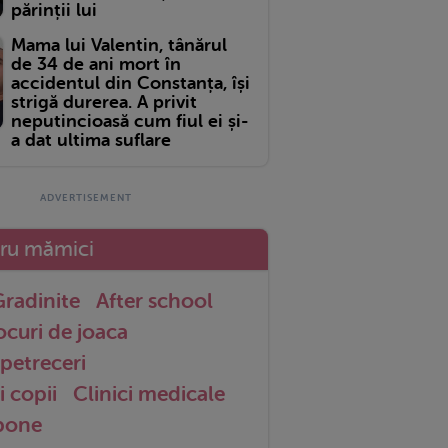
părinții lui
Mama lui Valentin, tânărul
de 34 de ani mort în
accidentul din Constanța, își
strigă durerea. A privit
neputincioasă cum fiul ei și-
a dat ultima suflare
tru mămici
radinite
After school
ocuri de joaca
petreceri
i copii
Clinici medicale
 bone