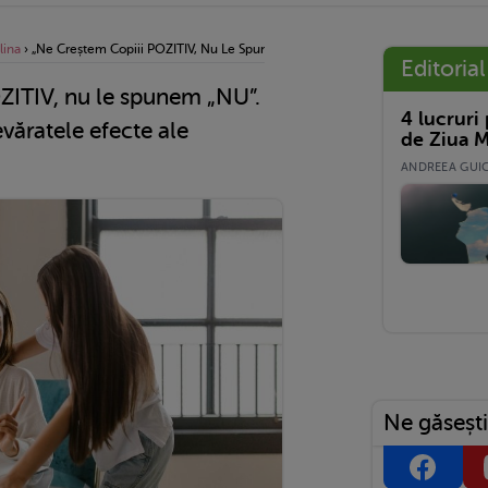
lina
›
„Ne Creștem Copiii POZITIV, Nu Le Spunem „NU”. Care Sunt, De Fapt, Adevărat
Editorial
ZITIV, nu le spunem „NU”.
4 lucruri
evăratele efecte ale
de Ziua M
ANDREEA GUICĂ
Ne găsești