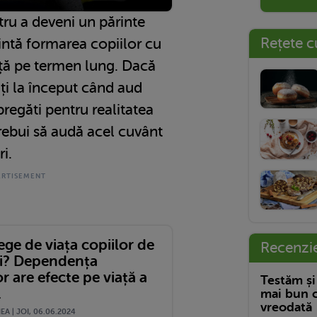
tru a deveni un părinte
Rețete c
intă formarea copiilor cu
iață pe termen lung. Dacă
ți la început când aud
 pregăti pentru realitatea
trebui să audă acel cuvânt
i.
ege de viața copiilor de
Recenzi
ci? Dependența
or are efecte pe viață a
Testăm și
.
mai bun c
vreodată
A | JOI, 06.06.2024