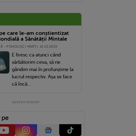
ele Efecte Ale Acestui „trend”
 pe care le-am conștientizat
ondială a Sănătății Mintale
 - PSIHOLOG | MARŢI, 10.10.2023
E firesc ca atunci când
sărbătorim ceva, să ne
gândim mai în profunzime la
lucrul respectiv. Așa se face
că încă...
 pe