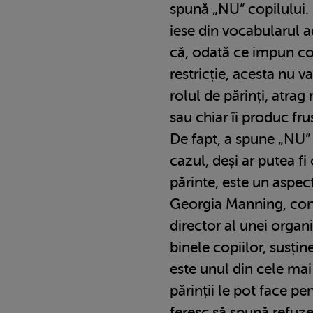
spună „NU” copilului.
iese din vocabularul a
că, odată ce impun co
restricție, acesta nu v
rolul de părinți, atra
sau chiar îi produc frus
De fapt, a spune „NU” 
cazul, deși ar putea fi
părinte, este un aspect
Georgia Manning, cons
director al unei organi
binele copiilor, susți
este unul din cele mai
părinții le pot face pen
feresc să spună refuze