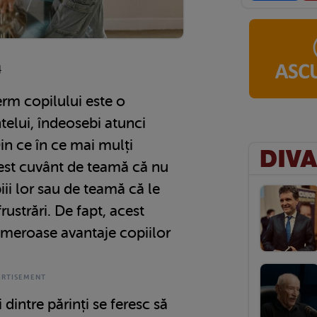
4
rm copilului este o
ntelui, îndeosebi atunci
Din ce în ce mai mulți
cest cuvânt de teamă că nu
piii lor sau de teamă că le
ustrări. De fapt, acest
meroase avantaje copiilor
 dintre părinți se feresc să