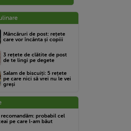
ulinare
Mâncăruri de post: rețete
care vor încânta și copiii
3 rețete de clătite de post
de te lingi pe degete
Salam de biscuiți: 5 rețete
pe care nici să vrei nu le vei
greși
e
 recomandăm: probabil cel
eai pe care l-am băut