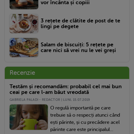
vor încânta și copiii
3 rețete de clătite de post de te
lingi pe degete
Salam de biscuiți: 5 rețete pe
care nici să vrei nu le vei greși
Recenzie
Testăm și recomandăm: probabil cel mai bun
ceai pe care l-am băut vreodată
GABRIELA PALADI - REDACTOR | LUNI, 15.07.2019
O regulă importantă pe care
trebuie să o respecți atunci când
ești părinte, și cu precădere acel
părinte care este principalul...