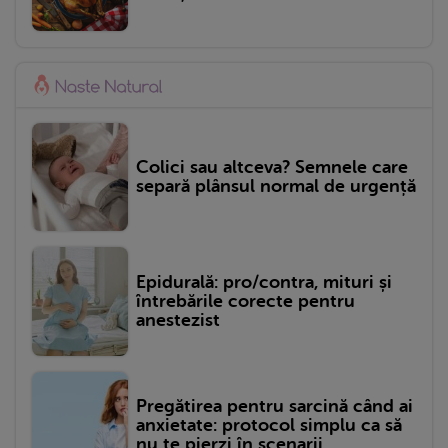
Colici sau altceva? Semnele care
separă plânsul normal de urgență
Epidurală: pro/contra, mituri și
întrebările corecte pentru
anestezist
Pregătirea pentru sarcină când ai
anxietate: protocol simplu ca să
nu te pierzi în scenarii