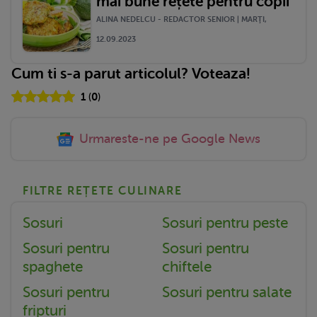
mai bune rețete pentru copii
ALINA NEDELCU - REDACTOR SENIOR | MARŢI,
12.09.2023
Cum ti s-a parut articolul? Voteaza!
1
(
0
)
Urmareste-ne pe Google News
FILTRE REȚETE CULINARE
Sosuri
Sosuri pentru peste
Sosuri pentru
Sosuri pentru
spaghete
chiftele
Sosuri pentru
Sosuri pentru salate
fripturi