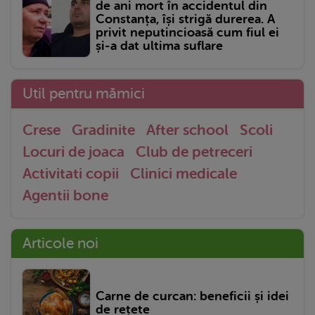
de ani mort în accidentul din
Constanța, își strigă durerea. A
privit neputincioasă cum fiul ei
și-a dat ultima suflare
Util pentru mămici
Crese
Gradinite
After school
Scoli
Locuri de joaca
Club de petreceri
Activitati copii
Clinici medicale
Agentii bone
Articole noi
Carne de curcan: beneficii și idei
de rețete