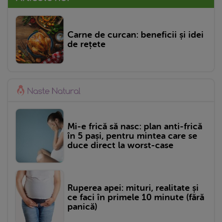
Carne de curcan: beneficii și idei
de rețete
Mi-e frică să nasc: plan anti-frică
în 5 pași, pentru mintea care se
duce direct la worst-case
Ruperea apei: mituri, realitate și
ce faci în primele 10 minute (fără
panică)