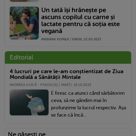
Un tată își hrănește pe
ascuns copilul cu carne și
lactate pentru că soția este
vegană
MARIANA VOINEA | VINERI, 22.09.2023
Editorial
4 lucruri pe care le-am conștientizat de Ziua
Mondială a Sănătății Mintale
ANDREEA GUICĂ - PSIHOLOG | MARŢI, 10.10.2023
E firesc ca atunci când sărbătorim
ceva, să ne gândim mai în
profunzime la lucrul respectiv. Așa
se face că încă...
Ne găsești pe