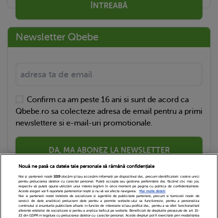
ÎNTREABĂ
Newsletter Qbebe
Confirm ca am peste 16 ani si sunt de acord ca
Qbebe.ro sa colecteze adresa de email pentru a primi
newslettere si e-mail-uri promotionale.
DA, MA ABONEZ LA NEWSLETTER
Nouă ne pasă ca datele tale personale să rămână confidențiale
Noi și partenerii noștri
1019
stocăm și/sau accesăm informații pe dispozitivul dvs., precum identificatorii cookie unici
pentru prelucrarea datelor cu caracter personal. Puteți accepta sau gestiona preferințele dvs. făcând clic mai jos,
respectiv vă puteți opune utilizării unui interes legitim în orice moment pe pagina cu politica de confidențialitate.
Aceste alegeri vor fi raportate partenerilor noștri și nu vă vor afecta navigarea.
Mai multe detalii
Noi si partenerii nostri (retelele de socializare si agentiile de publicitate partenere, precum si furnizorii nostri de
servicii de date analitice) prelucram date pentru a permite website-ului sa functioneze, pentru a personaliza
continutul si anunturile publicitare afisate in functie de interesele si/sau profilul dvs., pentru a va oferi functionalitati
aferente retelelor de socializare si pentru a analiza traficul pe website. Beneficiati de drepturile prevazute de art. 15-
22 din GDPR in legatura cu prelucrarea datelor cu caracter personal. Aceste drepturi pot fi exercitate prin modalitatea