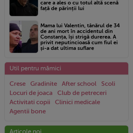
care a ales o cu totul altă scenă
față de părinții lui
Mama lui Valentin, tânărul de 34
de ani mort în accidentul din
Constanța, își strigă durerea. A
privit neputincioasă cum fiul ei
și-a dat ultima suflare
Util pentru mămici
Crese
Gradinite
After school
Scoli
Locuri de joaca
Club de petreceri
Activitati copii
Clinici medicale
Agentii bone
Articole noi