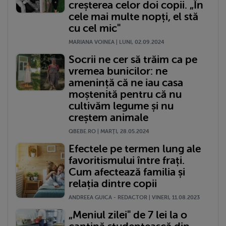
creșterea celor doi copii. „În
cele mai multe nopți, el stă
cu cel mic"
MARIANA VOINEA | LUNI, 02.09.2024
Socrii ne cer să trăim ca pe
vremea bunicilor: ne
amenință că ne iau casa
moștenită pentru că nu
cultivăm legume și nu
creștem animale
QBEBE.RO | MARŢI, 28.05.2024
Efectele pe termen lung ale
favoritismului între frați.
Cum afectează familia și
relația dintre copii
ANDREEA GUICA - REDACTOR | VINERI, 11.08.2023
„Meniul zilei" de 7 lei la o