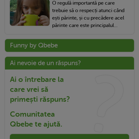
O regulă importantă pe care
trebuie să o respecți atunci când
ești părinte, și cu precădere acel
părinte care este principalul...
Funny by Qbebe
Ai nevoie de un răspuns?
Ai o întrebare la
care vrei să
primești răspuns?
Comunitatea
Qbebe te ajută.