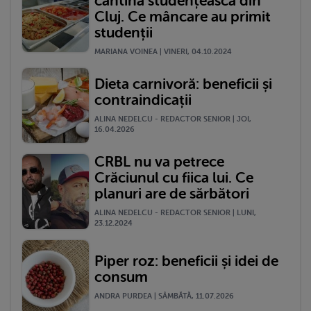
cantină studențească din
Cluj. Ce mâncare au primit
studenții
MARIANA VOINEA | VINERI, 04.10.2024
Dieta carnivoră: beneficii și
contraindicații
ALINA NEDELCU - REDACTOR SENIOR | JOI,
16.04.2026
CRBL nu va petrece
Crăciunul cu fiica lui. Ce
planuri are de sărbători
ALINA NEDELCU - REDACTOR SENIOR | LUNI,
23.12.2024
Piper roz: beneficii și idei de
consum
ANDRA PURDEA | SÂMBĂTĂ, 11.07.2026