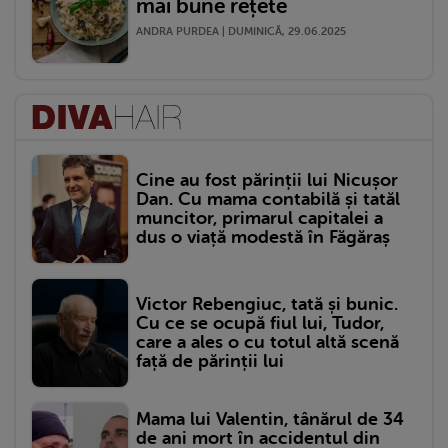
mai bune rețete
ANDRA PURDEA | DUMINICĂ, 29.06.2025
Cine au fost părinții lui Nicușor
Dan. Cu mama contabilă și tatăl
muncitor, primarul capitalei a
dus o viață modestă în Făgăraș
Victor Rebengiuc, tată și bunic.
Cu ce se ocupă fiul lui, Tudor,
care a ales o cu totul altă scenă
față de părinții lui
Mama lui Valentin, tânărul de 34
de ani mort în accidentul din