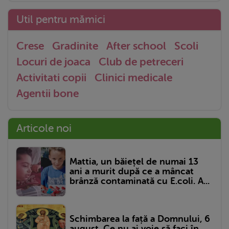
Util pentru mămici
Crese
Gradinite
After school
Scoli
Locuri de joaca
Club de petreceri
Activitati copii
Clinici medicale
Agentii bone
Articole noi
Mattia, un băiețel de numai 13
ani a murit după ce a mâncat
brânză contaminată cu E.coli. A...
Schimbarea la față a Domnului, 6
august. Ce nu ai voie să faci în