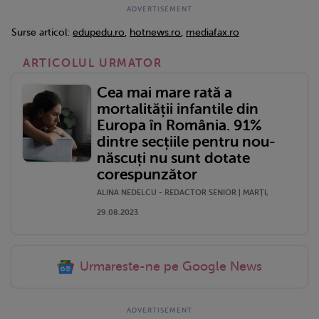
Surse articol:
edupedu.ro
,
hotnews.ro
,
mediafax.ro
ARTICOLUL URMATOR
Cea mai mare rată a
mortalității infantile din
Europa în România. 91%
dintre secțiile pentru nou-
născuți nu sunt dotate
corespunzător
ALINA NEDELCU - REDACTOR SENIOR | MARŢI,
29.08.2023
Urmareste-ne pe Google News