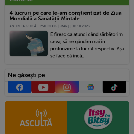
4 lucruri pe care le-am conștientizat de Ziua
Mondială a Sănătății Mintale
ANDREEA GUICĂ - PSIHOLOG | MARŢI, 10.10.2023
E firesc ca atunci când sărbătorim
ceva, să ne gândim mai în
profunzime la lucrul respectiv. Așa
se face că încă...
Ne găsești pe