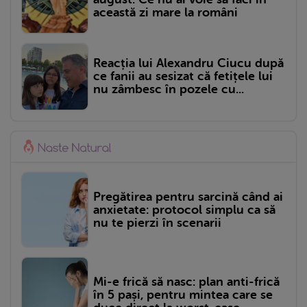
această zi mare la români
Reacția lui Alexandru Ciucu după
ce fanii au sesizat că fetițele lui
nu zâmbesc în pozele cu...
Pregătirea pentru sarcină când ai
anxietate: protocol simplu ca să
nu te pierzi în scenarii
Mi-e frică să nasc: plan anti-frică
în 5 pași, pentru mintea care se