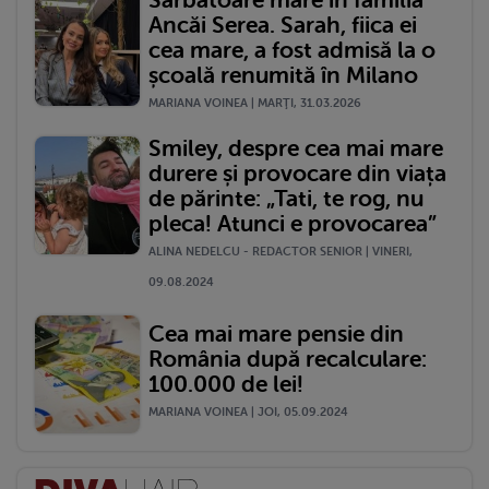
Sărbătoare mare în familia
Ancăi Serea. Sarah, fiica ei
cea mare, a fost admisă la o
școală renumită în Milano
MARIANA VOINEA | MARŢI, 31.03.2026
Smiley, despre cea mai mare
durere și provocare din viața
de părinte: „Tati, te rog, nu
pleca! Atunci e provocarea”
ALINA NEDELCU - REDACTOR SENIOR | VINERI,
09.08.2024
Cea mai mare pensie din
România după recalculare:
100.000 de lei!
MARIANA VOINEA | JOI, 05.09.2024