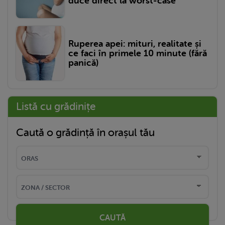
duce direct la worst-case
Ruperea apei: mituri, realitate și
ce faci în primele 10 minute (fără
panică)
Listă cu grădinițe
Caută o grădință în orașul tău
CAUTĂ