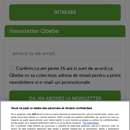
ÎNTREABĂ
Newsletter Qbebe
Confirm ca am peste 16 ani si sunt de acord ca
Qbebe.ro sa colecteze adresa de email pentru a primi
newslettere si e-mail-uri promotionale.
DA, MA ABONEZ LA NEWSLETTER
Nouă ne pasă ca datele tale personale să rămână confidențiale
Noi și partenerii noștri
1019
stocăm și/sau accesăm informații pe dispozitivul dvs., precum identificatorii cookie unici
pentru prelucrarea datelor cu caracter personal. Puteți accepta sau gestiona preferințele dvs. făcând clic mai jos,
respectiv vă puteți opune utilizării unui interes legitim în orice moment pe pagina cu politica de confidențialitate.
Aceste alegeri vor fi raportate partenerilor noștri și nu vă vor afecta navigarea.
Mai multe detalii
Noi si partenerii nostri (retelele de socializare si agentiile de publicitate partenere, precum si furnizorii nostri de
servicii de date analitice) prelucram date pentru a permite website-ului sa functioneze, pentru a personaliza