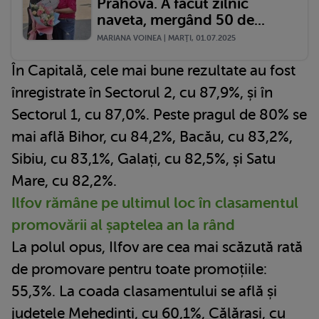
Prahova. A făcut zilnic
naveta, mergând 50 de...
MARIANA VOINEA | MARŢI, 01.07.2025
În Capitală, cele mai bune rezultate au fost
înregistrate în Sectorul 2, cu 87,9%, și în
Sectorul 1, cu 87,0%. Peste pragul de 80% se
mai află Bihor, cu 84,2%, Bacău, cu 83,2%,
Sibiu, cu 83,1%, Galați, cu 82,5%, și Satu
Mare, cu 82,2%.
Ilfov rămâne pe ultimul loc în clasamentul
promovării al șaptelea an la rând
La polul opus, Ilfov are cea mai scăzută rată
de promovare pentru toate promoțiile:
55,3%. La coada clasamentului se află și
județele Mehedinți, cu 60,1%, Călărași, cu