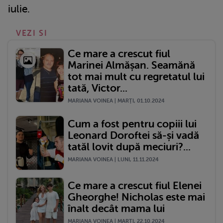
iulie.
VEZI SI
Ce mare a crescut fiul
Marinei Almășan. Seamănă
tot mai mult cu regretatul lui
tată, Victor...
MARIANA VOINEA | MARŢI, 01.10.2024
Cum a fost pentru copiii lui
Leonard Doroftei să-și vadă
tatăl lovit după meciuri?...
MARIANA VOINEA | LUNI, 11.11.2024
Ce mare a crescut fiul Elenei
Gheorghe! Nicholas este mai
înalt decât mama lui
MARIANA VOINEA | MARŢI, 22.10.2024