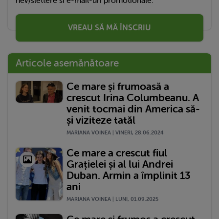
newslettere si e-mail-uri promotionale.
VREAU SĂ MĂ ÎNSCRIU
Articole asemănătoare
Ce mare și frumoasă a
crescut Irina Columbeanu. A
venit tocmai din America să-
și viziteze tatăl
MARIANA VOINEA | VINERI, 28.06.2024
Ce mare a crescut fiul
Grațielei și al lui Andrei
Duban. Armin a împlinit 13
ani
MARIANA VOINEA | LUNI, 01.09.2025