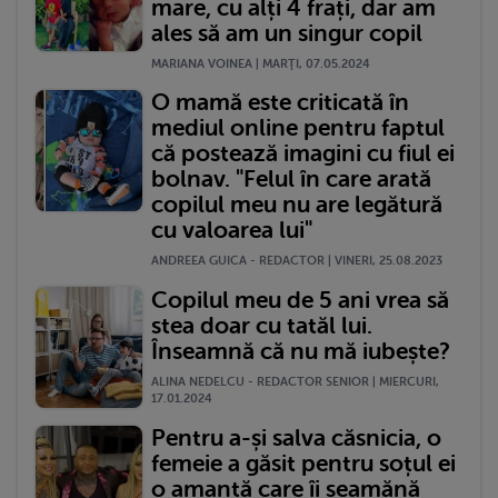
mare, cu alți 4 frați, dar am
ales să am un singur copil
MARIANA VOINEA | MARŢI, 07.05.2024
O mamă este criticată în
mediul online pentru faptul
că postează imagini cu fiul ei
bolnav. "Felul în care arată
copilul meu nu are legătură
cu valoarea lui"
ANDREEA GUICA - REDACTOR | VINERI, 25.08.2023
Copilul meu de 5 ani vrea să
stea doar cu tatăl lui.
Înseamnă că nu mă iubește?
ALINA NEDELCU - REDACTOR SENIOR | MIERCURI,
17.01.2024
Pentru a-și salva căsnicia, o
femeie a găsit pentru soțul ei
o amantă care îi seamănă