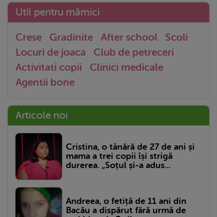
Util pentru mămici
Crese
Gradinite
After school
Scoli
Locuri de joaca
Club de petreceri
Activitati copii
Clinici medicale
Agentii bone
Articole noi
Cristina, o tânără de 27 de ani și
mama a trei copii își strigă
durerea. „Soțul și-a adus...
Andreea, o fetiță de 11 ani din
Bacău a dispărut fără urmă de