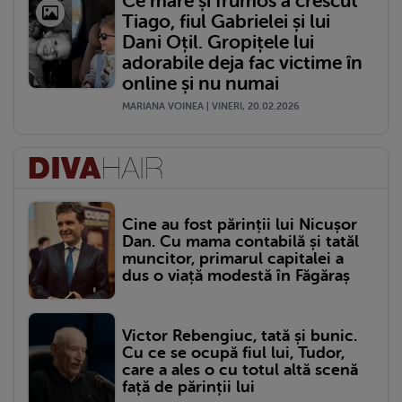
Ce mare și frumos a crescut
Tiago, fiul Gabrielei și lui
Dani Oțil. Gropițele lui
adorabile deja fac victime în
online și nu numai
MARIANA VOINEA | VINERI, 20.02.2026
Cine au fost părinții lui Nicușor
Dan. Cu mama contabilă și tatăl
muncitor, primarul capitalei a
dus o viață modestă în Făgăraș
Victor Rebengiuc, tată și bunic.
Cu ce se ocupă fiul lui, Tudor,
care a ales o cu totul altă scenă
față de părinții lui