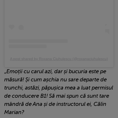
A post shared by Roxana Ciuhulescu (@roxanaciuhulescu)
„
Emoții cu carul azi, dar și bucuria este pe
măsură! Și cum așchia nu sare departe de
trunchi, astăzi, păpușica mea a luat permisul
de conducere B1! Să mai spun că sunt tare
mândră de Ana și de instructorul ei, Călin
Marian?