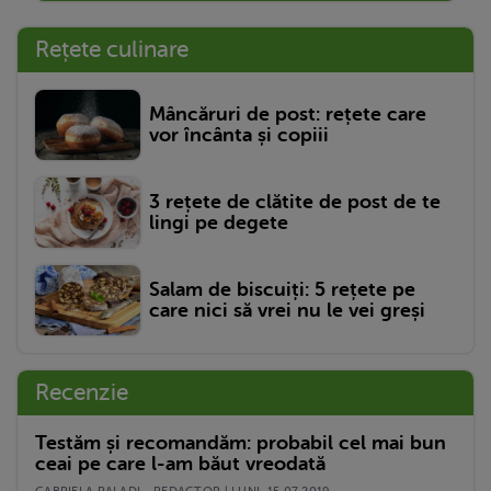
Rețete culinare
Mâncăruri de post: rețete care
vor încânta și copiii
3 rețete de clătite de post de te
lingi pe degete
Salam de biscuiți: 5 rețete pe
care nici să vrei nu le vei greși
Recenzie
Testăm și recomandăm: probabil cel mai bun
ceai pe care l-am băut vreodată