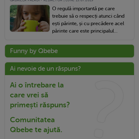
GABRIELA PALADI - REDACTOR | LUNI, 15.07.2019
O regulă importantă pe care
trebuie să o respecți atunci când
ești părinte, și cu precădere acel
părinte care este principalul...
Funny by Qbebe
Ai nevoie de un răspuns?
Ai o întrebare la
care vrei să
primești răspuns?
Comunitatea
Qbebe te ajută.