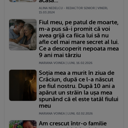
acasă...
ALINA NEDELCU - REDACTOR SENIOR | VINERI,
15.03.2024
Fiul meu, pe patul de moarte,
m-a pus să-i promit că voi
avea grijă ca fiica lui să nu
afle cel mai mare secret al lui.
Ce a descoperit nepoata mea
9 ani mai târziu
MARIANA VOINEA | LUNI, 16.02.2026
Soția mea a murit în ziua de
Crăciun, după ce l-a născut
pe fiul nostru. După 10 ani a
apărut un străin la ușa mea
spunând că el este tatăl fiului
meu
MARIANA VOINEA | LUNI, 02.02.2026
Am crescut într-o familie