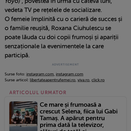
Yoyo)
”, povestea în urmă cu câteva luni,
vedeta TV pe rețelele de socializare.
O femeie împlinită cu o carieră de succes și
o familie reușită, Roxana Ciuhulescu se
poate lăuda cu doi copii frumoși și apariții
senzaționale la evenimentele la care
participă.
Surse foto:
instagram.com
,
instagram.com
Surse articol:
libertateapentrufemei.ro
,
viva.ro
,
click.ro
ARTICOLUL URMATOR
Ce mare și frumoasă a
crescut Selena, fiica lui Gabi
Tamaș. A apărut pentru
prima dată la televizor,