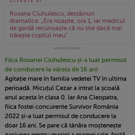
Roxana Ciuhulescu, destăinuri
dramatice: „Era noapte, ora 1, iar medicul
de gardă recunoaște că nu știe dacă mai
trăiește copilul meu”
Fiica Roxanei Ciuhulescu și-a luat permisul
de conducere la vârsta de 16 ani
Agitație mare în familia vedetei TV în ultima
perioadă. Micuțul Cezar a intrat la școală
anul acesta în clasa 0. Iar Ana Cleopatra,
fiica fostei concurente Survivor România
2022 și-a luat permisul de conducere la
doar 16 ani. Se pare că tânăra moștenește
pasiunea pentru mașini a mamei sale, fostă