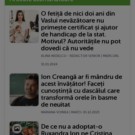
O fetiță de nici doi ani din
Vaslui nevăzătoare nu
primește certificat și ajutor
de handicap de la stat.
Motivul? Autoritățile nu pot
dovedi că nu vede
ALINA NEDELCU - REDACTOR SENIOR | MIERCURI,
31.01.2024
Ion Creangă ar fi mândru de
acest învățător! Faceți
cunoștință cu dascălul care
transformă orele în basme
de neuitat
MARIANA VOINEA | MARŢI, 05.12.2023
De ce nu a adoptat-o
Ruxandra Ion pe Cristina