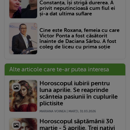
Constanța, își strigă durerea. A
privit neputincioasă cum fiul ei
și-a dat ultima suflare
Cine este Roxana, femeia cu care
Victor Ponta a fost căsătorit
înainte de Daciana Sârbu. A fost
coleg de liceu cu prima soție
Alte articole care te-ar putea interesa
Horoscopul iubirii pentru
luna aprilie. Se reaprinde
scânteia pasiunii în cuplurile
plictisite
MARIANA VOINEA | MARŢI, 31.03.2026
Horoscopul săptămânii 30
martie - 5 aprilie. Trei nativi