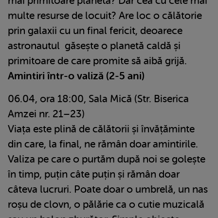
mai primitoare planetă? Dar cea cu cele mai
multe resurse de locuit? Are loc o călătorie
prin galaxii cu un final fericit, deoarece
astronautul găsește o planetă caldă și
primitoare de care promite să aibă grijă.
Amintiri într-o valiză (2-5 ani)
06.04, ora 18:00, Sala Mică (Str. Biserica
Amzei nr. 21–23)
Viața este plină de călătorii și învățăminte
din care, la final, ne rămân doar amintirile.
Valiza pe care o purtăm după noi se golește
în timp, puțin câte puțin și rămân doar
câteva lucruri. Poate doar o umbrelă, un nas
roșu de clovn, o pălărie ca o cutie muzicală