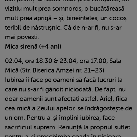
vizitiu mult prea somnoros, o bucătăreasă
mult prea aprigă – și, bineînțeles, un cocoș
teribil de năstrușnic. Că de n-ar fi, nu s-ar
mai povesti.
Mica sirenă (+4 ani)
02.04, ora 18:30 & 23.04, ora 17:00, Sala
Mică (Str. Biserica Amzei nr. 21–23)
Iubirea îi face pe oameni să facă lucruri la
care nu s-ar fi gândit niciodată. De fapt, nu
doar oamenii sunt afectați astfel. Ariel, fiica
cea mică a Zeului apelor, se îndrăgostește de
un om. Pentru a-și împlini iubirea, face
sacrificiul suprem. Renunță la propriul suflet
pentru a-și preschimba coada în picioare.