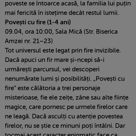
poveste se întoarce acasă, la familia lui puțin
mai fericită în istețime decât restul lumii.
Povești cu fire (1-4 ani)
09.04, ora 10:00, Sala Mică (Str. Biserica
Amzei nr. 21–23)
Tot universul este legat prin fire invizibile.
Dacă apuci un fir mare și-ncepi să-i
urmărești parcursul, vei descoperi
nenumărate lumi și posibilități. „Povești cu
fire” este călătoria a trei personaje
misterioase, fie ele zeițe, zâne sau alte ființe
magice, care pornesc pe urmele firelor care
ne leagă. Dacă asculți cu atenție povestea
firelor, nu se știe ce minuni poți întâlni. Dar
tocmai acest caracter enigmatic face ca