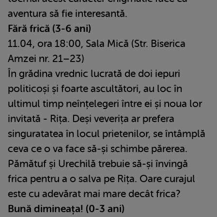
aventura să fie interesantă.
Fără frică (3-6 ani)
11.04, ora 18:00, Sala Mică (Str. Biserica
Amzei nr. 21–23)
În grădina vrednic lucrată de doi iepuri
politicoși și foarte ascultători, au loc în
ultimul timp neînțelegeri între ei și noua lor
invitată - Rița. Deși veverița ar prefera
singuratatea în locul prietenilor, se întâmplă
ceva ce o va face să-și schimbe părerea.
Pămătuf și Urechilă trebuie să-și învingă
frica pentru a o salva pe Rița. Oare curajul
este cu adevărat mai mare decât frica?
Bună dimineața! (0-3 ani)