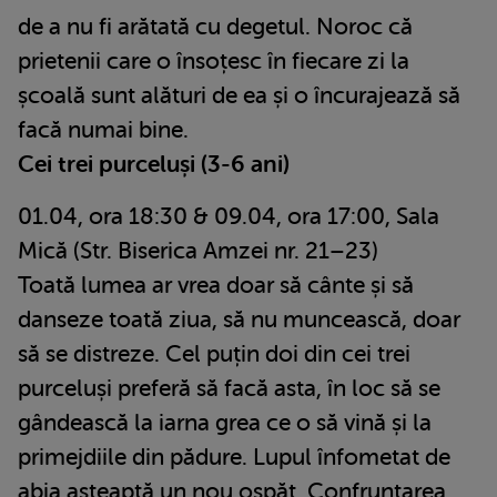
de a nu fi arătată cu degetul. Noroc că
prietenii care o însoțesc în fiecare zi la
școală sunt alături de ea și o încurajează să
facă numai bine.
Cei trei purceluși (3-6 ani)
01.04, ora 18:30 & 09.04, ora 17:00, Sala
Mică (Str. Biserica Amzei nr. 21–23)
Toată lumea ar vrea doar să cânte și să
danseze toată ziua, să nu muncească, doar
să se distreze. Cel puțin doi din cei trei
purceluși preferă să facă asta, în loc să se
gândească la iarna grea ce o să vină și la
primejdiile din pădure. Lupul înfometat de
abia așteaptă un nou ospăț. Confruntarea