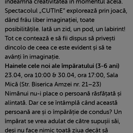
îndeamnă creativitatea în momentul acela.
Spectacolul „CUTInE” explorează prin joacă,
dând frâu liber imaginației, toate
posibilitățile. Iată un zid, un pod, un labirint!
Tot ce contează e să fii dispus să privești
dincolo de ceea ce este evident și să te
avânți în imaginație.
Hainele cele noi ale împăratului (3-6 ani)
23.04, ora 10:00 & 30.04, ora 17:00, Sala
Mică (Str. Biserica Amzei nr. 21–23)
Nimănui nu-i place o persoană răsfățată și
alintată. Dar ce se întâmplă când această
persoană are și o împărăție de condus? Un
împărat se vrea adulat de către supușii săi,
deși nu face nimic toată ziua decât să