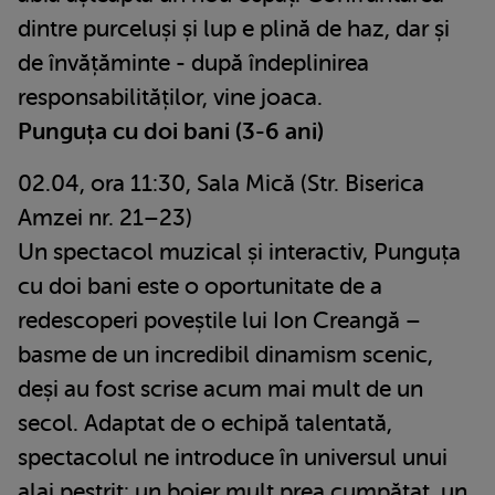
dintre purceluși și lup e plină de haz, dar și
de învățăminte - după îndeplinirea
responsabilităților, vine joaca.
Punguța cu doi bani (3-6 ani)
02.04, ora 11:30, Sala Mică (Str. Biserica
Amzei nr. 21–23)
Un spectacol muzical și interactiv, Punguța
cu doi bani este o oportunitate de a
redescoperi poveștile lui Ion Creangă –
basme de un incredibil dinamism scenic,
deși au fost scrise acum mai mult de un
secol. Adaptat de o echipă talentată,
spectacolul ne introduce în universul unui
alai pestriț: un boier mult prea cumpătat, un