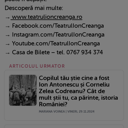
Descoperă mai multe:
→
www.teatrulioncreanga.ro
→ Facebook.com/TeatrulIonCreanga
→ Instagram.com/TeatrulIonCreanga
→ Youtube.com/TeatrulIonCreanga
→ Casa de Bilete – tel. 0767 934 374
ARTICOLUL URMATOR
Copilul tău știe cine a fost
Ion Antonescu și Corneliu
Zelea Codreanu? Cât de
mult știi tu, ca părinte, istoria
României?
MARIANA VOINEA | VINERI, 29.11.2024