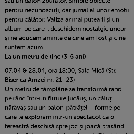
sau un balon zburător. Simple obiecte
pentru necunoscuți, dar jurnal al unor emoții
pentru călător. Valiza ar mai putea fi și un
album pe care-l deschidem nostalgic uneori
și ne aducem aminte de cine am fost și cine
suntem acum.
La un metru de tine (3-6 ani)
07.04 & 28.04, ora 18:00, Sala Mică (Str.
Biserica Amzei nr. 21–23)
Un metru de tâmplărie se transformă rând
pe rând într-un fluture jucăuș, un căluț
nărăvaș sau un balon-pătrățel – forme pe
care le explorăm într-un spectacol ca o
fereastră deschisă spre joc și joacă, trasând