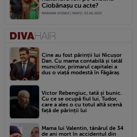
Ciobănașu cu acte?
MARIANA VOINEA | MARŢI, 03.06.2025
Cine au fost părinții lui Nicușor
Dan. Cu mama contabilă și tatăl
muncitor, primarul capitalei a
dus o viață modestă în Făgăraș
Victor Rebengiuc, tată și bunic.
Cu ce se ocupă fiul lui, Tudor,
care a ales o cu totul altă scenă
față de părinții lui
Mama lui Valentin, tânărul de 34
de ani mort în accidentul din