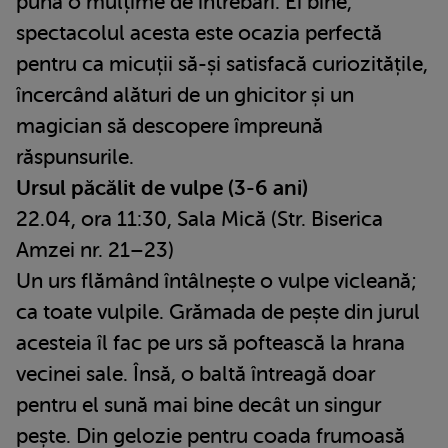
pună o mulțime de întrebări. Ei bine,
spectacolul acesta este ocazia perfectă
pentru ca micuții să-și satisfacă curiozitățile,
încercând alături de un ghicitor și un
magician să descopere împreună
răspunsurile.
Ursul păcălit de vulpe (3-6 ani)
22.04, ora 11:30, Sala Mică (Str. Biserica
Amzei nr. 21–23)
Un urs flămând întâlnește o vulpe vicleană;
ca toate vulpile. Grămada de pește din jurul
acesteia îl fac pe urs să poftească la hrana
vecinei sale. Însă, o baltă întreagă doar
pentru el sună mai bine decât un singur
pește. Din gelozie pentru coada frumoasă