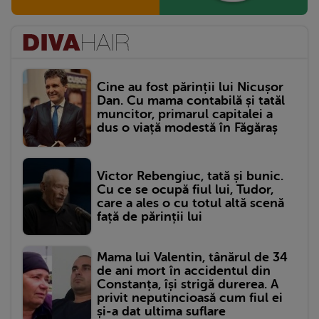
Cine au fost părinții lui Nicușor
Dan. Cu mama contabilă și tatăl
muncitor, primarul capitalei a
dus o viață modestă în Făgăraș
Victor Rebengiuc, tată și bunic.
Cu ce se ocupă fiul lui, Tudor,
care a ales o cu totul altă scenă
față de părinții lui
Mama lui Valentin, tânărul de 34
de ani mort în accidentul din
Constanța, își strigă durerea. A
privit neputincioasă cum fiul ei
și-a dat ultima suflare