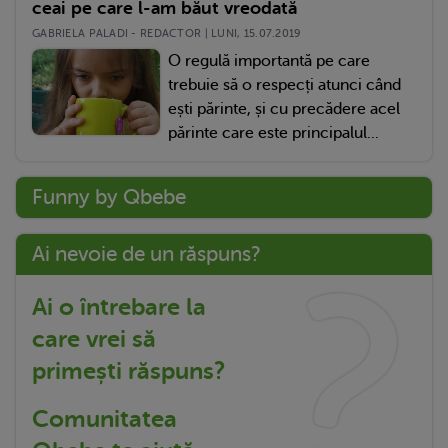
ceai pe care l-am băut vreodată
GABRIELA PALADI - REDACTOR | LUNI, 15.07.2019
O regulă importantă pe care
trebuie să o respecți atunci când
ești părinte, și cu precădere acel
părinte care este principalul...
Funny by Qbebe
Ai nevoie de un răspuns?
Ai o întrebare la
care vrei să
primești răspuns?
Comunitatea