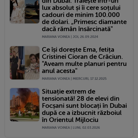
din Dubai. Trăiește într-un
lux absolut și îi cere soțului
cadouri de minim 100.000
de dolari. „Primesc diamante
dacă rămân însărcinată"
MARIANA VOINEA | JOI, 26.09.2024
Ce își dorește Ema, fetița
Cristinei Cioran de Crăciun.
"Aveam multe planuri pentru
anul acesta"
MARIANA VOINEA | MIERCURI, 17.12.2025
Situație extrem de
tensionată! 28 de elevi din
Focșani sunt blocați în Dubai
după ce a izbucnit războiul
în Orientul Mijlociu
MARIANA VOINEA | LUNI, 02.03.2026