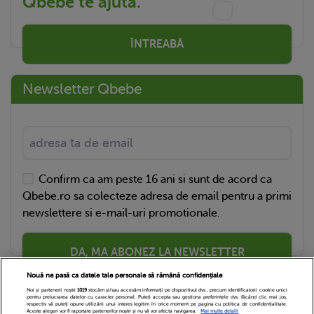
Qbebe te ajută.
ÎNTREABĂ
Newsletter Qbebe
Confirm ca am peste 16 ani si sunt de acord ca
Qbebe.ro sa colecteze adresa de email pentru a primi
newslettere si e-mail-uri promotionale.
DA, MA ABONEZ LA NEWSLETTER
Nouă ne pasă ca datele tale personale să rămână confidențiale
Noi și partenerii noștri
1019
stocăm și/sau accesăm informații pe dispozitivul dvs., precum identificatorii cookie unici
pentru prelucrarea datelor cu caracter personal. Puteți accepta sau gestiona preferințele dvs. făcând clic mai jos,
respectiv vă puteți opune utilizării unui interes legitim în orice moment pe pagina cu politica de confidențialitate.
Aceste alegeri vor fi raportate partenerilor noștri și nu vă vor afecta navigarea.
Mai multe detalii