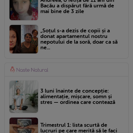
Andreea, o fetiță de 11 ani din
Bacău a dispărut fără urmă de
mai bine de 3 zile
„Soțul s-a dezis de copii și a
donat apartamentul nostru
nepotului de la soră, doar ca să
ne...
3 luni înainte de concepție:
alimentație, mișcare, somn și
stres — ordinea care contează
Trimestrul 1: lista scurtă de
lucruri pe care merită să le faci