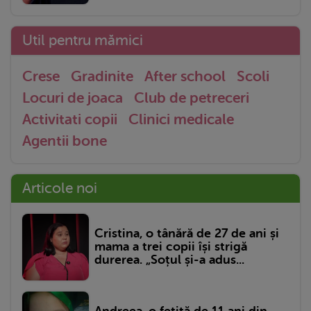
Util pentru mămici
Crese
Gradinite
After school
Scoli
Locuri de joaca
Club de petreceri
Activitati copii
Clinici medicale
Agentii bone
Articole noi
Cristina, o tânără de 27 de ani și
mama a trei copii își strigă
durerea. „Soțul și-a adus...