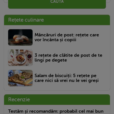
CAUTĂ
Rețete culinare
Mâncăruri de post: rețete care
vor încânta și copiii
3 rețete de clătite de post de te
lingi pe degete
Salam de biscuiți: 5 rețete pe
care nici să vrei nu le vei greși
Recenzie
Testăm și recomandăm: probabil cel mai bun