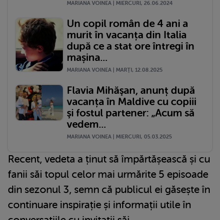
MARIANA VOINEA | MIERCURI, 26.06.2024
Un copil român de 4 ani a
murit în vacanța din Italia
după ce a stat ore întregi în
mașina...
MARIANA VOINEA | MARŢI, 12.08.2025
Flavia Mihăşan, anunț după
vacanța în Maldive cu copiii
şi fostul partener: „Acum să
vedem...
MARIANA VOINEA | MIERCURI, 05.03.2025
Recent, vedeta a ținut să împărtășească și cu
fanii săi topul celor mai urmărite 5 episoade
din sezonul 3, semn că publicul ei găsește în
continuare inspirație și informații utile în
conversațiile cu invitații săi.