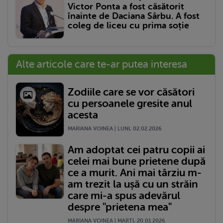
Victor Ponta a fost căsătorit
înainte de Daciana Sârbu. A fost
coleg de liceu cu prima soție
Alte articole care te-ar putea interesa
Zodiile care se vor căsători
cu persoanele gresite anul
acesta
MARIANA VOINEA | LUNI, 02.02.2026
Am adoptat cei patru copii ai
celei mai bune prietene după
ce a murit. Ani mai târziu m-
am trezit la ușă cu un străin
care mi-a spus adevărul
despre "prietena mea"
MARIANA VOINEA | MARŢI, 20.01.2026