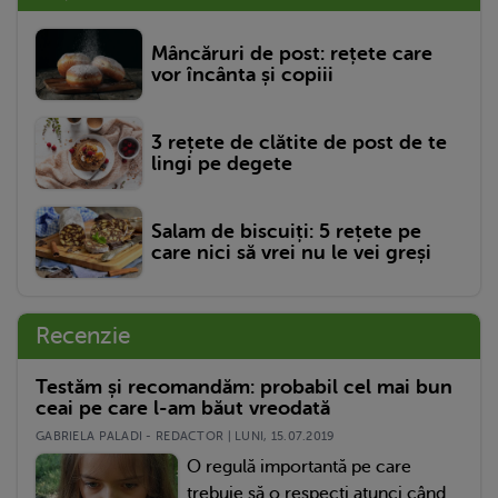
Mâncăruri de post: rețete care
vor încânta și copiii
3 rețete de clătite de post de te
lingi pe degete
Salam de biscuiți: 5 rețete pe
care nici să vrei nu le vei greși
Recenzie
Testăm și recomandăm: probabil cel mai bun
ceai pe care l-am băut vreodată
GABRIELA PALADI - REDACTOR | LUNI, 15.07.2019
O regulă importantă pe care
trebuie să o respecți atunci când