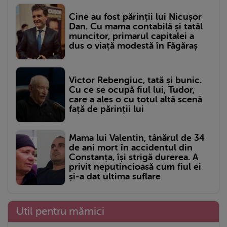
Cine au fost părinții lui Nicușor
Dan. Cu mama contabilă și tatăl
muncitor, primarul capitalei a
dus o viață modestă în Făgăraș
Victor Rebengiuc, tată și bunic.
Cu ce se ocupă fiul lui, Tudor,
care a ales o cu totul altă scenă
față de părinții lui
Mama lui Valentin, tânărul de 34
de ani mort în accidentul din
Constanța, își strigă durerea. A
privit neputincioasă cum fiul ei
și-a dat ultima suflare
Util pentru mămici