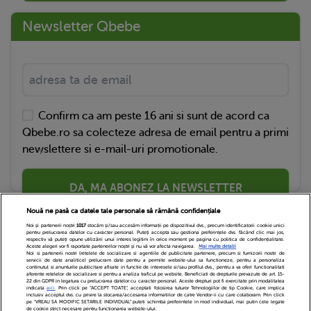
Newsletter Qbebe
Confirm ca am peste 16 ani si sunt de acord ca
Qbebe.ro sa colecteze adresa de email pentru a primi
newslettere si e-mail-uri promotionale.
DA, MA ABONEZ LA NEWSLETTER
Nouă ne pasă ca datele tale personale să rămână confidențiale
Noi și partenerii noștri
1017
stocăm și/sau accesăm informații pe dispozitivul dvs., precum identificatorii cookie unici
pentru prelucrarea datelor cu caracter personal. Puteți accepta sau gestiona preferințele dvs. făcând clic mai jos,
respectiv vă puteți opune utilizării unui interes legitim în orice moment pe pagina cu politica de confidențialitate.
Aceste alegeri vor fi raportate partenerilor noștri și nu vă vor afecta navigarea.
Mai multe detalii
Noi si partenerii nostri (retelele de socializare si agentiile de publicitate partenere, precum si furnizorii nostri de
servicii de date analitice) prelucram date pentru a permite website-ului sa functioneze, pentru a personaliza
continutul si anunturile publicitare afisate in functie de interesele si/sau profilul dvs., pentru a va oferi functionalitati
aferente retelelor de socializare si pentru a analiza traficul pe website. Beneficiati de drepturile prevazute de art. 15-
22 din GDPR in legatura cu prelucrarea datelor cu caracter personal. Aceste drepturi pot fi exercitate prin modalitatea
indicata
aici
. Prin click pe “ACCEPT TOATE”, acceptati folosirea tuturor Tehnologiilor de tip Cookie, care implica
inclusiv acceptul dvs. cu privire la stocarea/accesarea informatiilor de catre Vendor-ii cu care colaboram. Prin click
Echipa Editoriala
Newsletter
Contact
pe “VREAU SA MODIFIC SETARILE INDIVIDUAL” puteti schimba preferintele in mod individual, mai putin cele legate
de cookie strict necesare pentru functionarea website-ului.