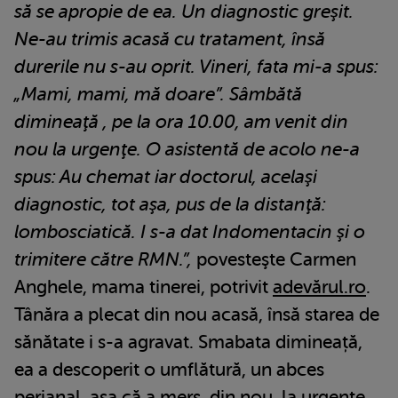
să se apropie de ea. Un diagnostic greşit.
Ne-au trimis acasă cu tratament, însă
durerile nu s-au oprit. Vineri, fata mi-a spus:
„Mami, mami, mă doare”. Sâmbătă
dimineaţă , pe la ora 10.00, am venit din
nou la urgenţe. O asistentă de acolo ne-a
spus: Au chemat iar doctorul, acelaşi
diagnostic, tot aşa, pus de la distanţă:
lombosciatică. I s-a dat Indomentacin şi o
trimitere către RMN.”,
povesteşte Carmen
Anghele, mama tinerei, potrivit
adevărul.ro
.
Tânăra a plecat din nou acasă, însă starea de
sănătate i s-a agravat. Smabata dimineață,
ea a descoperit o umflătură, un abces
perianal, așa că a mers, din nou, la urgențe.