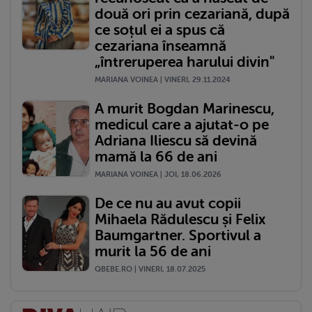
două ori prin cezariană, după
ce soțul ei a spus că
cezariana înseamnă
„întreruperea harului divin"
MARIANA VOINEA | VINERI, 29.11.2024
A murit Bogdan Marinescu,
medicul care a ajutat-o pe
Adriana Iliescu să devină
mamă la 66 de ani
MARIANA VOINEA | JOI, 18.06.2026
De ce nu au avut copii
Mihaela Rădulescu și Felix
Baumgartner. Sportivul a
murit la 56 de ani
QBEBE.RO | VINERI, 18.07.2025