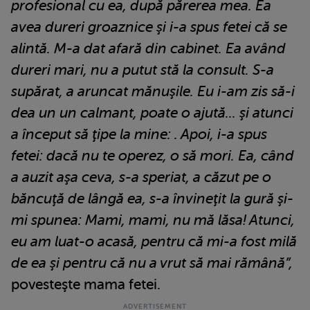
profesional cu ea, după părerea mea. Ea
avea dureri groaznice şi i-a spus fetei că se
alintă. M-a dat afară din cabinet. Ea având
dureri mari, nu a putut stă la consult. S-a
supărat, a aruncat mănuşile. Eu i-am zis să-i
dea un un calmant, poate o ajută... şi atunci
a început să ţipe la mine: . Apoi, i-a spus
fetei: dacă nu te operez, o să mori. Ea, când
a auzit aşa ceva, s-a speriat, a căzut pe o
băncuţă de lângă ea, s-a învineţit la gură şi-
mi spunea: Mami, mami, nu mă lăsa! Atunci,
eu am luat-o acasă, pentru că mi-a fost milă
de ea şi pentru că nu a vrut să mai rămână”,
povesteşte mama fetei.