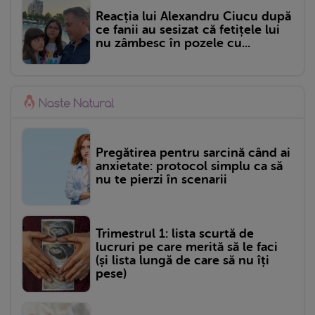
Reacția lui Alexandru Ciucu după
ce fanii au sesizat că fetițele lui
nu zâmbesc în pozele cu...
Pregătirea pentru sarcină când ai
anxietate: protocol simplu ca să
nu te pierzi în scenarii
Trimestrul 1: lista scurtă de
lucruri pe care merită să le faci
(și lista lungă de care să nu îți
pese)