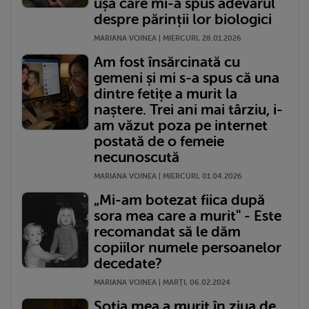
ușă care mi-a spus adevărul
despre părinții lor biologici
MARIANA VOINEA | MIERCURI, 28.01.2026
Am fost însărcinată cu
gemeni și mi s-a spus că una
dintre fetițe a murit la
naștere. Trei ani mai târziu, i-
am văzut poza pe internet
postată de o femeie
necunoscută
MARIANA VOINEA | MIERCURI, 01.04.2026
„Mi-am botezat fiica după
sora mea care a murit" - Este
recomandat să le dăm
copiilor numele persoanelor
decedate?
MARIANA VOINEA | MARŢI, 06.02.2024
Soția mea a murit în ziua de