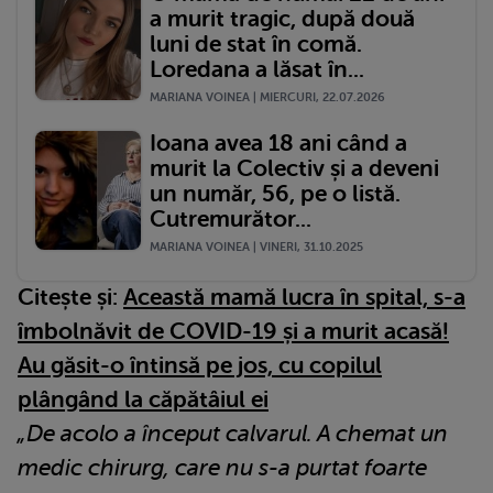
a murit tragic, după două
luni de stat în comă.
Loredana a lăsat în...
MARIANA VOINEA | MIERCURI, 22.07.2026
Ioana avea 18 ani când a
murit la Colectiv și a deveni
un număr, 56, pe o listă.
Cutremurător...
MARIANA VOINEA | VINERI, 31.10.2025
Citește și:
Această mamă lucra în spital, s-a
îmbolnăvit de COVID-19 și a murit acasă!
Au găsit-o întinsă pe jos, cu copilul
plângând la căpătâiul ei
„De acolo a început calvarul. A chemat un
medic chirurg, care nu s-a purtat foarte