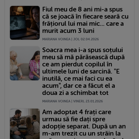
Fiul meu de 8 ani mi-a spus
că se joacă în fiecare seară cu
frățiorul lui mai mic... care a
murit acum 3 luni
MARIANA VOINEA | JOI, 02.04.2026
Soacra mea i-a spus soțului
meu să mă părăsească după
ce am pierdut copilul în
ultimele luni de sarcină. "E
inutilă, ce mai faci cu ea
acum", dar ce a făcut el a
doua zi a schimbat tot
MARIANA VOINEA | VINERI, 23.01.2026
Am adoptat 4 frați care
urmau să fie dați spre
adopție separat. După un an
m-am trezit cu un străin la