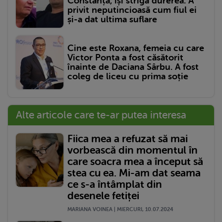
Constanța, își strigă durerea. A
privit neputincioasă cum fiul ei
și-a dat ultima suflare
Cine este Roxana, femeia cu care
Victor Ponta a fost căsătorit
înainte de Daciana Sârbu. A fost
coleg de liceu cu prima soție
Alte articole care te-ar putea interesa
Fiica mea a refuzat să mai
vorbească din momentul în
care soacra mea a început să
stea cu ea. Mi-am dat seama
ce s-a întâmplat din
desenele fetiței
MARIANA VOINEA | MIERCURI, 10.07.2024