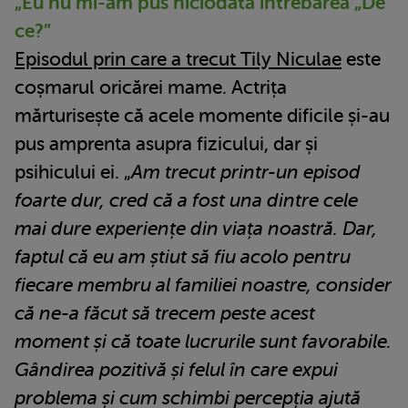
„Eu nu mi-am pus niciodată întrebarea „De
ce?”
Episodul prin care a trecut Tily Niculae
este
coșmarul oricărei mame. Actrița
mărturisește că acele momente dificile și-au
pus amprenta asupra fizicului, dar și
psihicului ei. „
Am trecut printr-un episod
foarte dur, cred că a fost una dintre cele
mai dure experiențe din viața noastră. Dar,
faptul că eu am știut să fiu acolo pentru
fiecare membru al familiei noastre, consider
că ne-a făcut să trecem peste acest
moment și că toate lucrurile sunt favorabile.
Gândirea pozitivă și felul în care expui
problema și cum schimbi percepția ajută