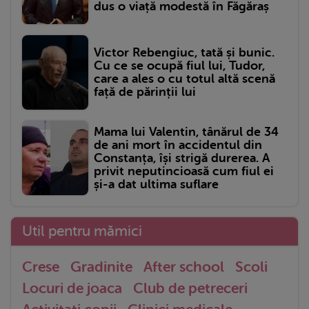
dus o viață modestă în Făgăraș
Victor Rebengiuc, tată și bunic.
Cu ce se ocupă fiul lui, Tudor,
care a ales o cu totul altă scenă
față de părinții lui
Mama lui Valentin, tânărul de 34
de ani mort în accidentul din
Constanța, își strigă durerea. A
privit neputincioasă cum fiul ei
și-a dat ultima suflare
Util pentru mămici
Crese
Gradinite
After school
Scoli
Locuri de joaca
Club de petreceri