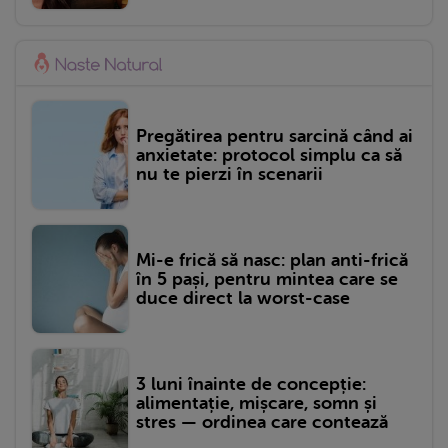
Pregătirea pentru sarcină când ai
anxietate: protocol simplu ca să
nu te pierzi în scenarii
Mi-e frică să nasc: plan anti-frică
în 5 pași, pentru mintea care se
duce direct la worst-case
3 luni înainte de concepție:
alimentație, mișcare, somn și
stres — ordinea care contează