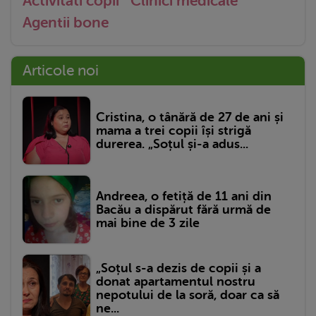
Activitati copii
Clinici medicale
Agentii bone
Articole noi
Cristina, o tânără de 27 de ani și
mama a trei copii își strigă
durerea. „Soțul și-a adus...
Andreea, o fetiță de 11 ani din
Bacău a dispărut fără urmă de
mai bine de 3 zile
„Soțul s-a dezis de copii și a
donat apartamentul nostru
nepotului de la soră, doar ca să
ne...