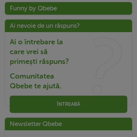
Funny by Qbebe
Ai nevoie de un răspuns?
Ai o întrebare la
care vrei să
primești răspuns?
Comunitatea
Qbebe te ajută.
ÎNTREABĂ
Newsletter Qbebe