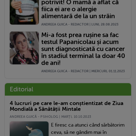
potrivit! O mamă a aflat că
fiica ei are o alergie
alimentară de la un străin
ANDREEA GUICA - REDACTOR | LUNI, 28.08.2023
Mi-a fost prea rușine sa fac
testul Papanicolau și acum
sunt diagnosticată cu cancer
în stadiul terminal la doar 40
de ani!
ANDREEA GUICA - REDACTOR | MIERCURI, 01.11.2023
Editorial
4 lucruri pe care le-am conștientizat de Ziua
Mondială a Sănătății Mintale
ANDREEA GUICĂ - PSIHOLOG | MARŢI, 10.10.2023
E firesc ca atunci când sărbătorim
ceva, să ne gândim mai în