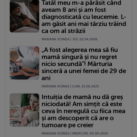
Tatăl meu m-a părăsit când
aveam 8 ani și am fost
diagnosticată cu leucemie. L-
am găsit ani mai târziu trăind
ca om al străzii
MARIANA VOINEA | JOI, 02.04.2026
„A fost alegerea mea să fiu
mamă singură și nu regret
nicio secundă"! Mărturia
sinceră a unei femei de 29 de
ani
MARIANA VOINEA | LUNI, 21.08.2023
Intuiția de mamă nu dă greș
niciodată! Am simțit că este
ceva în neregulă cu fiica mea
și am descoperit că are o
tumoare pe creier
MARIANA VOINEA | MIERCURI, 04.09.2024