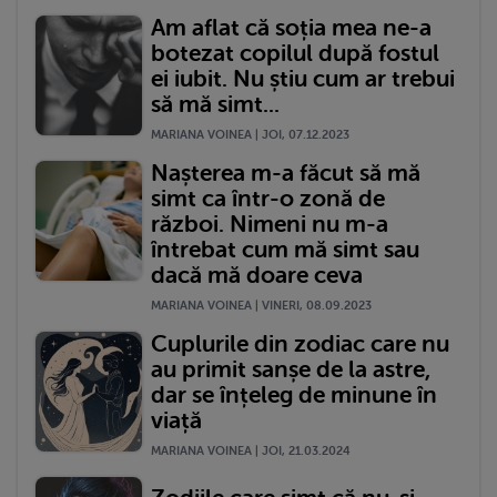
Am aflat că soția mea ne-a
botezat copilul după fostul
ei iubit. Nu știu cum ar trebui
să mă simt...
MARIANA VOINEA | JOI, 07.12.2023
Nașterea m-a făcut să mă
simt ca într-o zonă de
război. Nimeni nu m-a
întrebat cum mă simt sau
dacă mă doare ceva
MARIANA VOINEA | VINERI, 08.09.2023
Cuplurile din zodiac care nu
au primit sanșe de la astre,
dar se înțeleg de minune în
viață
MARIANA VOINEA | JOI, 21.03.2024