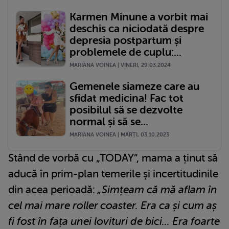
Karmen Minune a vorbit mai
deschis ca niciodată despre
depresia postpartum și
problemele de cuplu:...
MARIANA VOINEA | VINERI, 29.03.2024
Gemenele siameze care au
sfidat medicina! Fac tot
posibilul să se dezvolte
normal și să se...
MARIANA VOINEA | MARŢI, 03.10.2023
Stând de vorbă cu „TODAY”, mama a ținut să
aducă în prim-plan temerile și incertitudinile
din acea perioadă:
„Simțeam că mă aflam în
cel mai mare roller coaster. Era ca și cum aș
fi fost în fața unei lovituri de bici... Era foarte