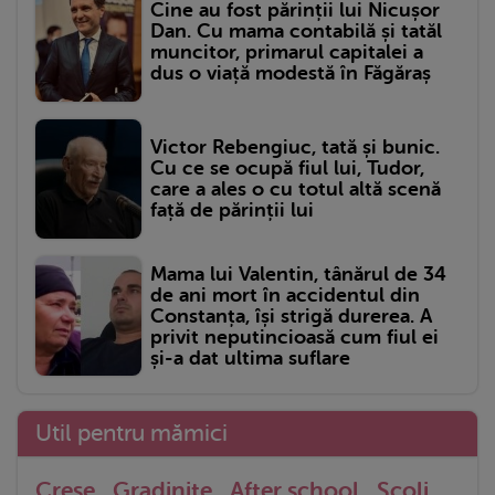
Cine au fost părinții lui Nicușor
Dan. Cu mama contabilă și tatăl
muncitor, primarul capitalei a
dus o viață modestă în Făgăraș
Victor Rebengiuc, tată și bunic.
Cu ce se ocupă fiul lui, Tudor,
care a ales o cu totul altă scenă
față de părinții lui
Mama lui Valentin, tânărul de 34
de ani mort în accidentul din
Constanța, își strigă durerea. A
privit neputincioasă cum fiul ei
și-a dat ultima suflare
Util pentru mămici
Crese
Gradinite
After school
Scoli