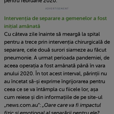
pentru februarie 2020.
Intervenția de separare a gemenelor a fost
inițial amânată
Cu câteva zile înainte să meargă la spital
pentru a trece prin intervenția chirurgicală de
separare, cele două surori siameze au făcut
pneumonie. A urmat perioada pandemiei, de
aceea operația a fost amânată până în vara
anului 2020. În tot acest interval, părinții nu
au încetat să-și exprime îngrijorarea pentru
ceea ce se va întâmpla cu fiicele lor, așa
cum reiese și din informațiile de pe site-ul
„news.com.au”:
„Oare care va fi impactul
fizic și emoțional al separării pentru ele?