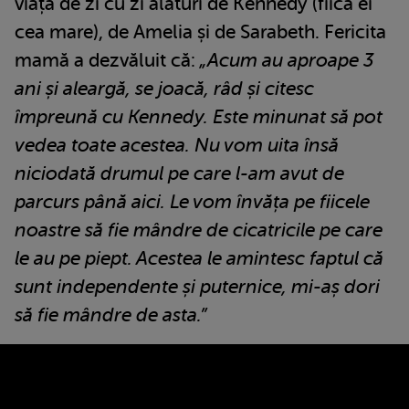
viața de zi cu zi alături de Kennedy (fiica ei
cea mare), de Amelia și de Sarabeth. Fericita
mamă a dezvăluit că:
„Acum au aproape 3
ani și aleargă, se joacă, râd și citesc
împreună cu Kennedy. Este minunat să pot
vedea toate acestea. Nu vom uita însă
niciodată drumul pe care l-am avut de
parcurs până aici. Le vom învăța pe fiicele
noastre să fie mândre de cicatricile pe care
le au pe piept. Acestea le amintesc faptul că
sunt independente și puternice, mi-aș dori
să fie mândre de asta.”