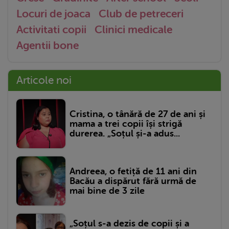
Locuri de joaca
Club de petreceri
Activitati copii
Clinici medicale
Agentii bone
Articole noi
Cristina, o tânără de 27 de ani și
mama a trei copii își strigă
durerea. „Soțul și-a adus...
Andreea, o fetiță de 11 ani din
Bacău a dispărut fără urmă de
mai bine de 3 zile
„Soțul s-a dezis de copii și a