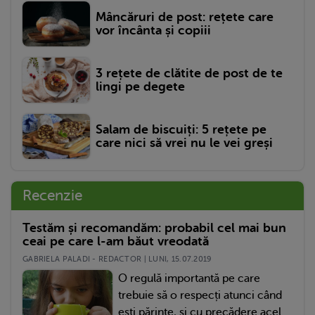
Mâncăruri de post: rețete care
vor încânta și copiii
3 rețete de clătite de post de te
lingi pe degete
Salam de biscuiți: 5 rețete pe
care nici să vrei nu le vei greși
Recenzie
Testăm și recomandăm: probabil cel mai bun
ceai pe care l-am băut vreodată
GABRIELA PALADI - REDACTOR | LUNI, 15.07.2019
O regulă importantă pe care
trebuie să o respecți atunci când
ești părinte, și cu precădere acel