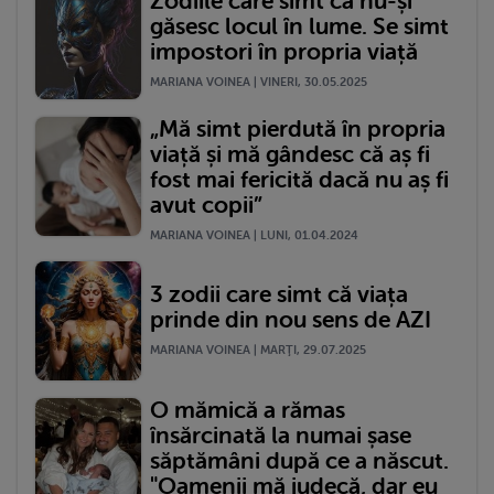
Zodiile care simt că nu-și
găsesc locul în lume. Se simt
impostori în propria viață
MARIANA VOINEA | VINERI, 30.05.2025
„Mă simt pierdută în propria
viață și mă gândesc că aș fi
fost mai fericită dacă nu aș fi
avut copii”
MARIANA VOINEA | LUNI, 01.04.2024
3 zodii care simt că viața
prinde din nou sens de AZI
MARIANA VOINEA | MARŢI, 29.07.2025
O mămică a rămas
însărcinată la numai șase
săptămâni după ce a născut.
"Oamenii mă judecă, dar eu