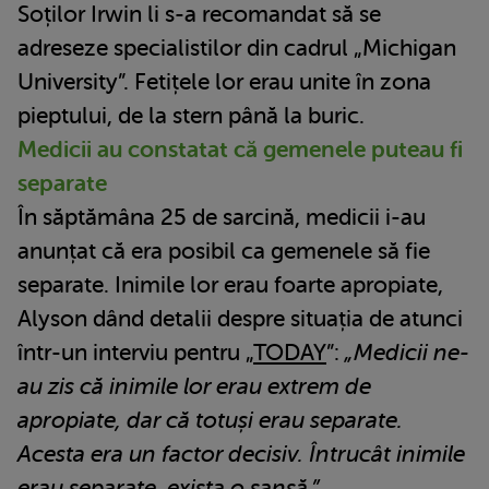
Soților Irwin li s-a recomandat să se
adreseze specialistilor din cadrul „Michigan
University”. Fetițele lor erau unite în zona
pieptului, de la stern până la buric.
Medicii au constatat că gemenele puteau fi
separate
În săptămâna 25 de sarcină, medicii i-au
anunțat că era posibil ca gemenele să fie
separate. Inimile lor erau foarte apropiate,
Alyson dând detalii despre situația de atunci
într-un interviu pentru „
TODAY
”:
„Medicii ne-
au zis că inimile lor erau extrem de
apropiate, dar că totuși erau separate.
Acesta era un factor decisiv. Întrucât inimile
erau separate, exista o șansă.”