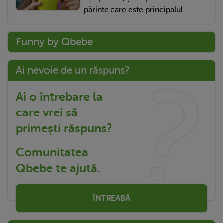
părinte care este principalul...
Funny by Qbebe
Ai nevoie de un răspuns?
Ai o întrebare la
care vrei să
primești răspuns?
Comunitatea
Qbebe te ajută.
ÎNTREABĂ