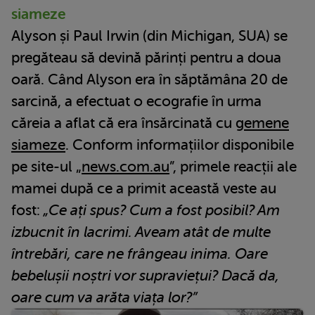
siameze
Alyson și Paul Irwin (din Michigan, SUA) se
pregăteau să devină părinți pentru a doua
oară. Când Alyson era în săptămâna 20 de
sarcină, a efectuat o ecografie în urma
căreia a aflat că era însărcinată cu
gemene
siameze
. Conform informațiilor disponibile
pe site-ul „
news.com.au
”, primele reacții ale
mamei după ce a primit această veste au
fost:
„Ce ați spus? Cum a fost posibil? Am
izbucnit în lacrimi. Aveam atât de multe
întrebări, care ne frângeau inima. Oare
bebelușii noștri vor supraviețui? Dacă da,
oare cum va arăta viața lor?”