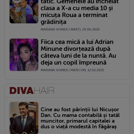
tătic. Gemenele au încheiat
clasa a X-a cu media 10 și
micuța Roua a terminat
grădinița
MARIANA VOINEA | MARŢI, 24.06.2025
Fiica cea mică a lui Adrian
Minune divorțează după
câteva luni de la nuntă. Au
deja un copil împreună
MARIANA VOINEA | MIERCURI, 12.02.2025
Cine au fost părinții lui Nicușor
Dan. Cu mama contabilă și tatăl
muncitor, primarul capitalei a
dus o viață modestă în Făgăraș