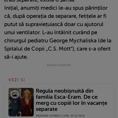
Inițial, anumiți medici le-au spus părinților
că, după operația de separare, fetițele ar fi
putut să supraviețuiască doar cu ajutorul
unui ventilator. L-au întâlnit curând pe
chirurgul pediatru George Mychaliska (de la
Spitalul de Copii „C.S. Mott”), care s-a oferit
să-i ajute.
VEZI SI
Regula neobișnuită din
familia Esca-Eram. De ce
merg cu copiii lor în vacanțe
separate
MARIANA VOINEA | LUNI, 23.12.2024