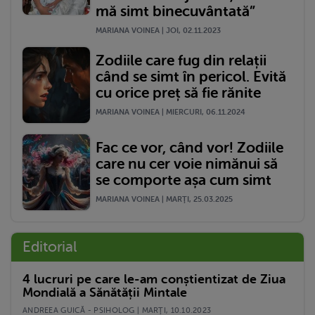
mă simt binecuvântată”
MARIANA VOINEA | JOI, 02.11.2023
Zodiile care fug din relații
când se simt în pericol. Evită
cu orice preț să fie rănite
MARIANA VOINEA | MIERCURI, 06.11.2024
Fac ce vor, când vor! Zodiile
care nu cer voie nimănui să
se comporte așa cum simt
MARIANA VOINEA | MARŢI, 25.03.2025
Editorial
4 lucruri pe care le-am conștientizat de Ziua
Mondială a Sănătății Mintale
ANDREEA GUICĂ - PSIHOLOG | MARŢI, 10.10.2023