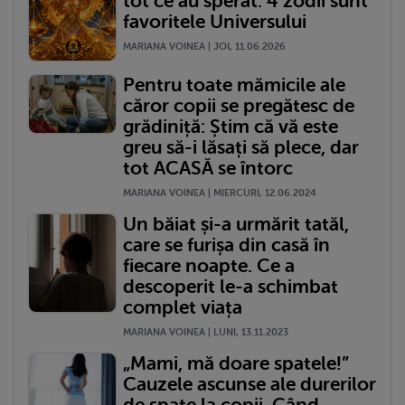
tot ce au sperat. 4 zodii sunt
favoritele Universului
MARIANA VOINEA | JOI, 11.06.2026
Pentru toate mămicile ale
căror copii se pregătesc de
grădiniță: Știm că vă este
greu să-i lăsați să plece, dar
tot ACASĂ se întorc
MARIANA VOINEA | MIERCURI, 12.06.2024
Un băiat și-a urmărit tatăl,
care se furișa din casă în
fiecare noapte. Ce a
descoperit le-a schimbat
complet viața
MARIANA VOINEA | LUNI, 13.11.2023
„Mami, mă doare spatele!”
Cauzele ascunse ale durerilor
de spate la copii. Când