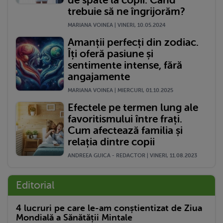
trebuie să ne îngrijorăm?
MARIANA VOINEA | VINERI, 10.05.2024
Amanții perfecți din zodiac.
Îți oferă pasiune și
sentimente intense, fără
angajamente
MARIANA VOINEA | MIERCURI, 01.10.2025
Efectele pe termen lung ale
favoritismului între frați.
Cum afectează familia și
relația dintre copii
ANDREEA GUICA - REDACTOR | VINERI, 11.08.2023
Editorial
4 lucruri pe care le-am conștientizat de Ziua
Mondială a Sănătății Mintale