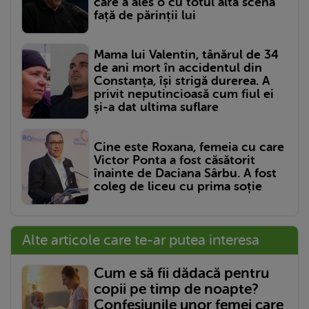
care a ales o cu totul altă scenă
față de părinții lui
Mama lui Valentin, tânărul de 34
de ani mort în accidentul din
Constanța, își strigă durerea. A
privit neputincioasă cum fiul ei
și-a dat ultima suflare
Cine este Roxana, femeia cu care
Victor Ponta a fost căsătorit
înainte de Daciana Sârbu. A fost
coleg de liceu cu prima soție
Alte articole care te-ar putea interesa
Cum e să fii dădacă pentru
copii pe timp de noapte?
Confesiunile unor femei care