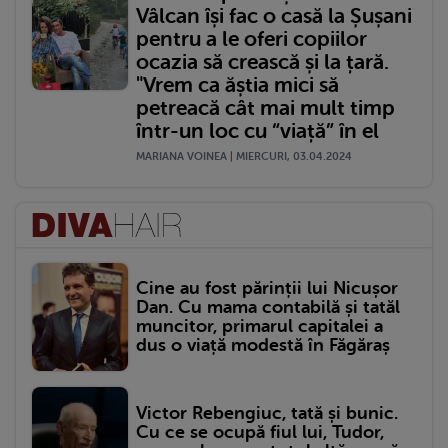
Vâlcan își fac o casă la Șușani
pentru a le oferi copiilor
ocazia să crească și la țară.
"Vrem ca ăștia mici să
petreacă cât mai mult timp
într-un loc cu “viață” în el
MARIANA VOINEA | MIERCURI, 03.04.2024
Cine au fost părinții lui Nicușor
Dan. Cu mama contabilă și tatăl
muncitor, primarul capitalei a
dus o viață modestă în Făgăraș
Victor Rebengiuc, tată și bunic.
Cu ce se ocupă fiul lui, Tudor,