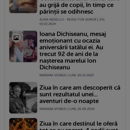
au grijă de copii, în timp ce
părinții se odihnesc
ALINA NEDELCU - REDACTOR SENIOR | JOI,
01.02.2024
Ioana Dichiseanu, mesaj
emoționant cu ocazia
aniversării tatălui ei. Au
trecut 92 de ani de la
nașterea marelui Ion
Dichiseanu
MARIANA VOINEA | LUNI, 20.10.2025
Ziua în care am descoperit că
sunt rezultatul unei...
aventuri de-o noapte
MARIANA VOINEA | LUNI, 26.08.2024
Ziua în care destinul le oferă