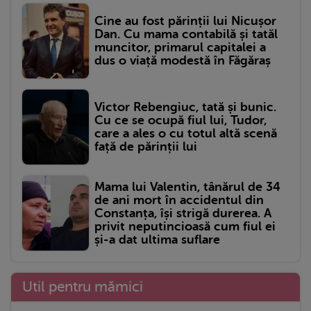
Cine au fost părinții lui Nicușor
Dan. Cu mama contabilă și tatăl
muncitor, primarul capitalei a
dus o viață modestă în Făgăraș
Victor Rebengiuc, tată și bunic.
Cu ce se ocupă fiul lui, Tudor,
care a ales o cu totul altă scenă
față de părinții lui
Mama lui Valentin, tânărul de 34
de ani mort în accidentul din
Constanța, își strigă durerea. A
privit neputincioasă cum fiul ei
și-a dat ultima suflare
Util pentru mămici