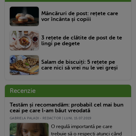
Mâncăruri de post: rețete care
vor încânta și copiii
3 rețete de clătite de post de te
lingi pe degete
Salam de biscuiți: 5 rețete pe
care nici să vrei nu le vei greși
Recenzie
Testăm și recomandăm: probabil cel mai bun
ceai pe care l-am băut vreodată
GABRIELA PALADI - REDACTOR | LUNI, 15.07.2019
O regulă importantă pe care
trebuie să o respecți atunci când