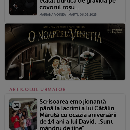
etalat burtica de gravidă pe
covorul roșu...
MARIANA VOINEA | MARŢI, 06.05.2025
ARTICOLUL URMATOR
Scrisoarea emoționantă
până la lacrimi a lui Cătălin
Măruță cu ocazia aniversării
de 14 ani a lui David. „Sunt
mândru de tine"