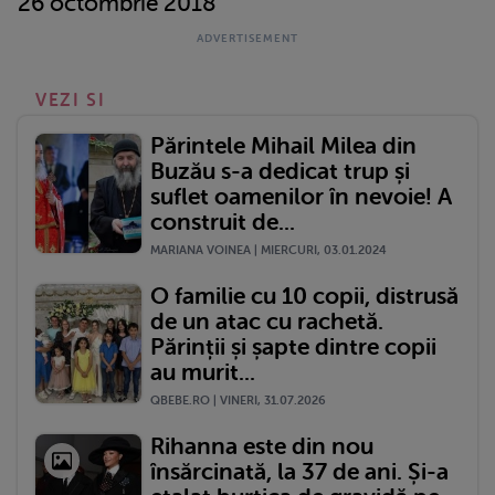
26 octombrie 2018
VEZI SI
Părintele Mihail Milea din
Buzău s-a dedicat trup și
suflet oamenilor în nevoie! A
construit de...
MARIANA VOINEA | MIERCURI, 03.01.2024
O familie cu 10 copii, distrusă
de un atac cu rachetă.
Părinții și șapte dintre copii
au murit...
QBEBE.RO | VINERI, 31.07.2026
Rihanna este din nou
însărcinată, la 37 de ani. Și-a