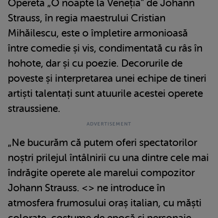
Opereta „O noapte la Veneția" de Johann
Strauss, în regia maestrului Cristian
Mihăilescu, este o împletire armonioasă
între comedie și vis, condimentată cu râs în
hohote, dar și cu poezie. Decorurile de
poveste și interpretarea unei echipe de tineri
artiști talentați sunt atuurile acestei operete
straussiene.
„Ne bucurăm că putem oferi spectatorilor
noștri prilejul întâlnirii cu una dintre cele mai
îndrăgite operete ale marelui compozitor
Johann Strauss. <> ne introduce în
atmosfera frumosului oraș italian, cu măști
colorate, costume de epocă și personaje