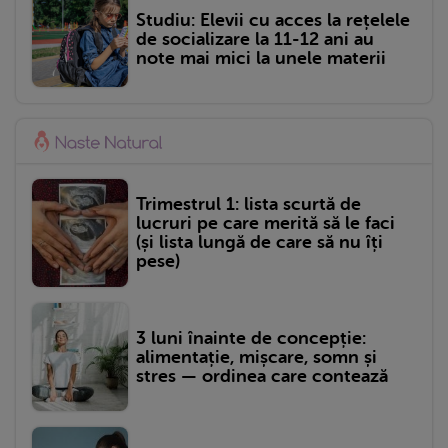
Studiu: Elevii cu acces la rețelele
de socializare la 11-12 ani au
note mai mici la unele materii
Trimestrul 1: lista scurtă de
lucruri pe care merită să le faci
(și lista lungă de care să nu îți
pese)
3 luni înainte de concepție:
alimentație, mișcare, somn și
stres — ordinea care contează