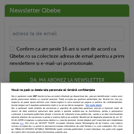
Newsletter Qbebe
Confirm ca am peste 16 ani si sunt de acord ca
Qbebe.ro sa colecteze adresa de email pentru a primi
newslettere si e-mail-uri promotionale.
DA, MA ABONEZ LA NEWSLETTER
Nouă ne pasă ca datele tale personale să rămână confidențiale
Noi și partenerii noștri
1017
stocăm și/sau accesăm informații pe dispozitivul dvs., precum identificatorii cookie unici
pentru prelucrarea datelor cu caracter personal. Puteți accepta sau gestiona preferințele dvs. făcând clic mai jos,
respectiv vă puteți opune utilizării unui interes legitim în orice moment pe pagina cu politica de confidențialitate.
Aceste alegeri vor fi raportate partenerilor noștri și nu vă vor afecta navigarea.
Mai multe detalii
Noi si partenerii nostri (retelele de socializare si agentiile de publicitate partenere, precum si furnizorii nostri de
servicii de date analitice) prelucram date pentru a permite website-ului sa functioneze, pentru a personaliza
continutul si anunturile publicitare afisate in functie de interesele si/sau profilul dvs., pentru a va oferi functionalitati
aferente retelelor de socializare si pentru a analiza traficul pe website. Beneficiati de drepturile prevazute de art. 15-
22 din GDPR in legatura cu prelucrarea datelor cu caracter personal. Aceste drepturi pot fi exercitate prin modalitatea
indicata
aici
. Prin click pe “ACCEPT TOATE”, acceptati folosirea tuturor Tehnologiilor de tip Cookie, care implica
inclusiv acceptul dvs. cu privire la stocarea/accesarea informatiilor de catre Vendor-ii cu care colaboram. Prin click
Echipa Editoriala
Newsletter
Contact
pe “VREAU SA MODIFIC SETARILE INDIVIDUAL” puteti schimba preferintele in mod individual, mai putin cele legate
de cookie strict necesare pentru functionarea website-ului.