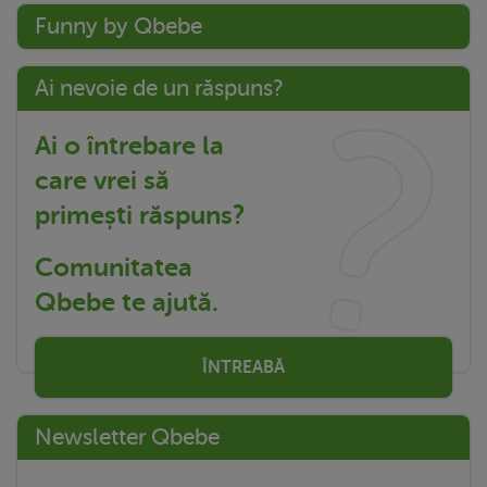
Funny by Qbebe
Ai nevoie de un răspuns?
Ai o întrebare la
care vrei să
primești răspuns?
Comunitatea
Qbebe te ajută.
ÎNTREABĂ
Newsletter Qbebe