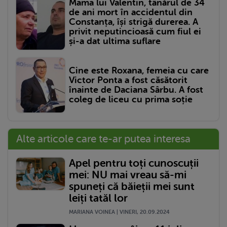
Mama lui Valentin, tânărul de 34
de ani mort în accidentul din
Constanța, își strigă durerea. A
privit neputincioasă cum fiul ei
și-a dat ultima suflare
Cine este Roxana, femeia cu care
Victor Ponta a fost căsătorit
înainte de Daciana Sârbu. A fost
coleg de liceu cu prima soție
Alte articole care te-ar putea interesa
Apel pentru toți cunoscuții
mei: NU mai vreau să-mi
spuneți că băieții mei sunt
leiți tatăl lor
MARIANA VOINEA | VINERI, 20.09.2024