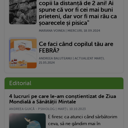
copii la distanță de 2 ani! Ai
spune că vor fi cei mai buni
prieteni, dar vor fi mai rău ca
șoarecele și pisica"
MARIANA VOINEA | MIERCURI, 18.09.2024
Ce faci când copilul tău are
FEBRĂ?
ANDREEA BALUTEANU | ACTUALIZAT MARŢI,
21.05.2024
Editorial
4 lucruri pe care le-am conștientizat de Ziua
Mondială a Sănătății Mintale
ANDREEA GUICĂ - PSIHOLOG | MARŢI, 10.10.2023
E firesc ca atunci când sărbătorim
ceva, să ne gândim mai în