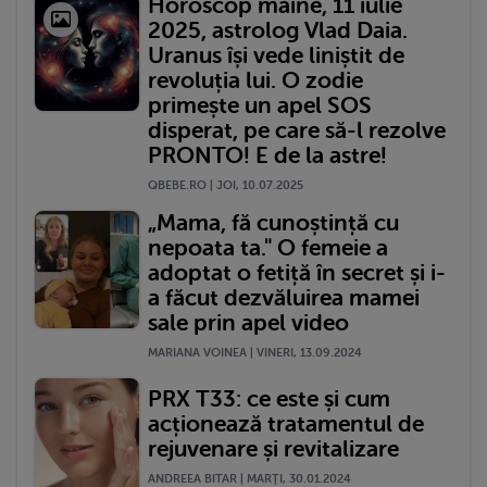
Horoscop mâine, 11 iulie
2025, astrolog Vlad Daia.
Uranus își vede liniștit de
revoluția lui. O zodie
primește un apel SOS
disperat, pe care să-l rezolve
PRONTO! E de la astre!
QBEBE.RO | JOI, 10.07.2025
„Mama, fă cunoștință cu
nepoata ta." O femeie a
adoptat o fetiță în secret și i-
a făcut dezvăluirea mamei
sale prin apel video
MARIANA VOINEA | VINERI, 13.09.2024
PRX T33: ce este și cum
acționează tratamentul de
rejuvenare și revitalizare
ANDREEA BITAR | MARŢI, 30.01.2024