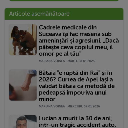
Articole asemănătoare
Cadrele medicale din
Suceava își fac meseria sub
amenințări și agresiuni. „Dacă
pățește ceva copilul meu, îl
omor pe al tău"
MARIANA VOINEA | MARŢI, 28.01.2025
Bătaia "e ruptă din Rai" și în
2026? Curtea de Apel Iași a
validat bătaia ca metodă de
pedeapsă împotriva unui
minor
MARIANA VOINEA | MIERCURI, 07.01.2026
Lucian a murit la 30 de ani,
într-un tragic accident auto,