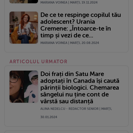
MARIANA VOINEA | MARŢI, 19.11.2024
De ce te respinge copilul tău
adolescent? Urania
Cremene: „Întoarce-te în
timp și vezi de ce...
MARIANA VOINEA | MARŢI, 20.08.2024
ARTICOLUL URMATOR
Doi frați din Satu Mare
adoptați în Canada își caută
părinții biologici. Chemarea
sângelui nu ține cont de
vârstă sau distanță
ALINA NEDELCU - REDACTOR SENIOR | MARŢI,
30.01.2024