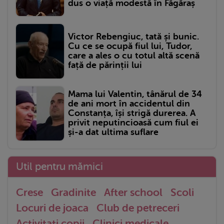
dus o viață modestă în Făgăraș
Victor Rebengiuc, tată și bunic.
Cu ce se ocupă fiul lui, Tudor,
care a ales o cu totul altă scenă
față de părinții lui
Mama lui Valentin, tânărul de 34
de ani mort în accidentul din
Constanța, își strigă durerea. A
privit neputincioasă cum fiul ei
și-a dat ultima suflare
Util pentru mămici
Crese
Gradinite
After school
Scoli
Locuri de joaca
Club de petreceri
Activitati copii
Clinici medicale