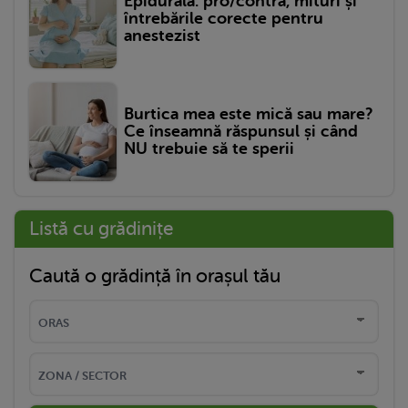
Epidurală: pro/contra, mituri și
întrebările corecte pentru
anestezist
Burtica mea este mică sau mare?
Ce înseamnă răspunsul și când
NU trebuie să te sperii
Listă cu grădinițe
Caută o grădință în orașul tău