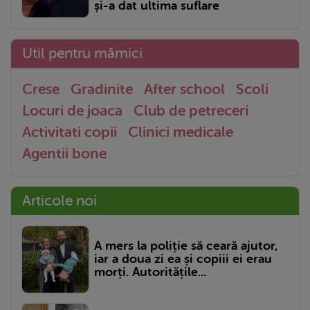
și-a dat ultima suflare
Util pentru mămici
Crese
Gradinite
After school
Scoli
Locuri de joaca
Club de petreceri
Activitati copii
Clinici medicale
Agentii bone
Articole noi
A mers la poliție să ceară ajutor,
iar a doua zi ea și copiii ei erau
morți. Autoritățile...