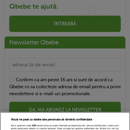
Qbebe te ajută.
ÎNTREABĂ
Newsletter Qbebe
Confirm ca am peste 16 ani si sunt de acord ca
Qbebe.ro sa colecteze adresa de email pentru a primi
newslettere si e-mail-uri promotionale.
DA, MA ABONEZ LA NEWSLETTER
Nouă ne pasă ca datele tale personale să rămână confidențiale
Noi și partenerii noștri
1019
stocăm și/sau accesăm informații pe dispozitivul dvs., precum identificatorii cookie unici
pentru prelucrarea datelor cu caracter personal. Puteți accepta sau gestiona preferințele dvs. făcând clic mai jos,