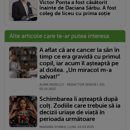
Victor Ponta a fost căsătorit
înainte de Daciana Sârbu. A fost
coleg de liceu cu prima soție
Alte articole care te-ar putea interesa
A aflat că are cancer la sân în
timp ce era gravidă cu primul
copil, iar acum îl așteaptă pe
al doilea. „Un miracol m-a
salvat!”
ALINA NEDELCU - REDACTOR SENIOR | JOI,
05.10.2023
Schimbarea îi așteaptă după
colț. Zodiile care trebuie să ia
decizii uriașe de viață în
perioada următoare
MARIANA VOINEA | LUNI, 24.03.2025