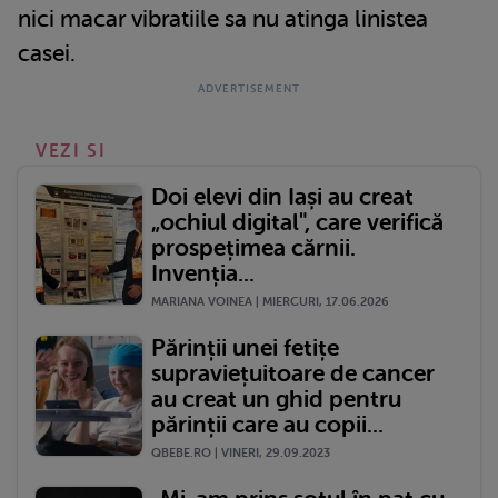
nici macar vibratiile sa nu atinga linistea
casei.
VEZI SI
Doi elevi din Iași au creat
„ochiul digital", care verifică
prospețimea cărnii.
Invenția...
MARIANA VOINEA | MIERCURI, 17.06.2026
Părinții unei fetițe
supraviețuitoare de cancer
au creat un ghid pentru
părinții care au copii...
QBEBE.RO | VINERI, 29.09.2023