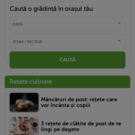
Caută o grădință în orașul tău
CAUTĂ
Rețete culinare
Mâncăruri de post: rețete care
vor încânta și copiii
3 rețete de clătite de post de te
lingi pe degete