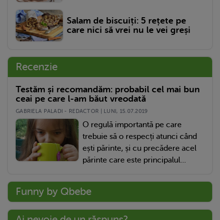
Salam de biscuiți: 5 rețete pe
care nici să vrei nu le vei greși
Recenzie
Testăm și recomandăm: probabil cel mai bun
ceai pe care l-am băut vreodată
GABRIELA PALADI - REDACTOR | LUNI, 15.07.2019
O regulă importantă pe care
trebuie să o respecți atunci când
ești părinte, și cu precădere acel
părinte care este principalul...
Funny by Qbebe
Ai nevoie de un răspuns?