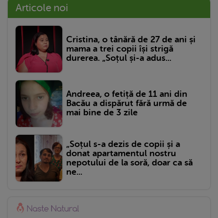
Articole noi
Cristina, o tânără de 27 de ani și
mama a trei copii își strigă
durerea. „Soțul și-a adus...
Andreea, o fetiță de 11 ani din
Bacău a dispărut fără urmă de
mai bine de 3 zile
„Soțul s-a dezis de copii și a
donat apartamentul nostru
nepotului de la soră, doar ca să
ne...