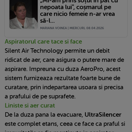
„Mi-am prins soțul în pat cu
nepoata lui", coșmarul pe
care nicio femeie n-ar vrea
să-l...
MARIANA VOINEA | MIERCURI, 08.04.2026
Aspiratorul care tace si face
Silent Air Technology permite un debit
ridicat de aer, care asigura o putere mare de
aspirare. Impreuna cu duza AeroPro, acest
sistem furnizeaza rezultate foarte bune de
curatare, prin indepartarea usoara si precisa
a prafului de pe suprafete.
Liniste si aer curat
De la duza pana la evacuare,
UltraSilencer
este complet etans, ceea ce face ca praful si