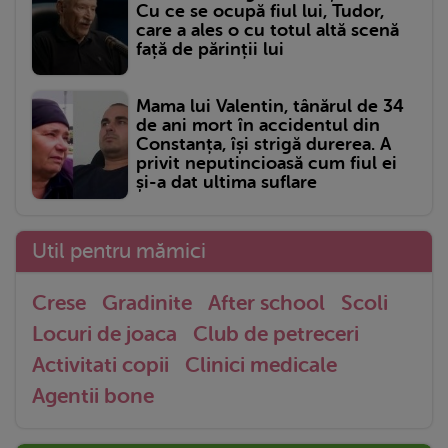
Cu ce se ocupă fiul lui, Tudor,
care a ales o cu totul altă scenă
față de părinții lui
Mama lui Valentin, tânărul de 34
de ani mort în accidentul din
Constanța, își strigă durerea. A
privit neputincioasă cum fiul ei
și-a dat ultima suflare
Util pentru mămici
Crese
Gradinite
After school
Scoli
Locuri de joaca
Club de petreceri
Activitati copii
Clinici medicale
Agentii bone