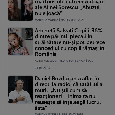
mărturisirile cutremurătoare
ale Alinei Sorescu. „Abuzul
nu e joacă”
MARIANA VOINEA | MARŢI, 11.02.2025
Anchetă Salvați Copiii: 36%
dintre părinții plecați în
străinătate nu-și pot petrece
concediul cu copiii rămași în
România
ALINA NEDELCU - REDACTOR SENIOR | JOI,
24.08.2023
Daniel Buzdugan a aflat în
direct, la radio, că tatăl lui a
murit. „Nu știi cum să
reacționezi… inima ta nu
reușește să înțeleagă lucrul
ăsta”
MARIANA VOINEA | LUNI, 25.03.2024