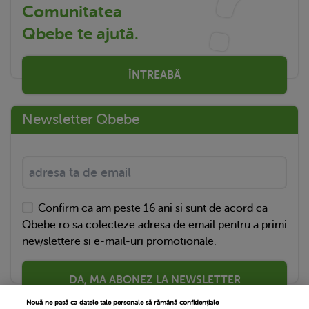
Comunitatea
Qbebe te ajută.
ÎNTREABĂ
Newsletter Qbebe
Confirm ca am peste 16 ani si sunt de acord ca
Qbebe.ro sa colecteze adresa de email pentru a primi
newslettere si e-mail-uri promotionale.
DA, MA ABONEZ LA NEWSLETTER
Nouă ne pasă ca datele tale personale să rămână confidențiale