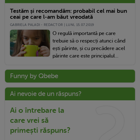
Testăm și recomandăm: probabil cel mai bun
ceai pe care l-am băut vreodată
GABRIELA PALADI - REDACTOR | LUNI, 15.07.2019
O regulă importantă pe care
trebuie să o respecți atunci când
ești părinte, și cu precădere acel
părinte care este principalul...
Funny by Qbebe
Ai nevoie de un răspuns?
Ai o întrebare la
care vrei să
primești răspuns?