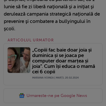
Iunie să fie zi liberă naţională şi a iniţiat şi
derulează campania strategică naţională de
prevenire şi combatere a bullyingului în
şcoli.
ARTICOLUL URMATOR
„Copiii fac baie doar joia și
duminica și se joaca pe
computer doar marțea și
joia”. Cum își educa o mamă
cei 6 copii
MARIANA VOINEA | MARŢI, 20.02.2024
Urmareste-ne pe Google News