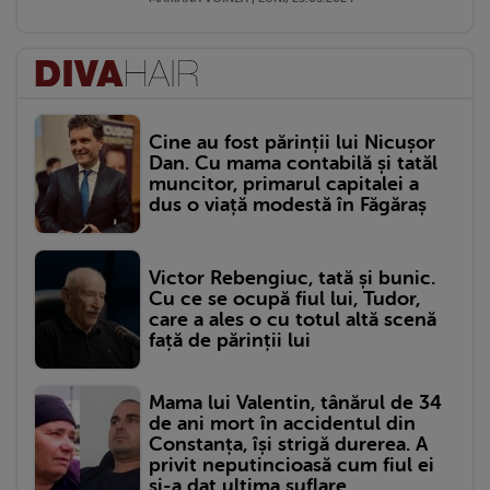
Cine au fost părinții lui Nicușor
Dan. Cu mama contabilă și tatăl
muncitor, primarul capitalei a
dus o viață modestă în Făgăraș
Victor Rebengiuc, tată și bunic.
Cu ce se ocupă fiul lui, Tudor,
care a ales o cu totul altă scenă
față de părinții lui
Mama lui Valentin, tânărul de 34
de ani mort în accidentul din
Constanța, își strigă durerea. A
privit neputincioasă cum fiul ei
și-a dat ultima suflare