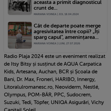
aceasta a primit diagnosticul
crunt de...
MARIANA VOINEA | JOI, 18.04.2024
Cât de departe poate merge
agresivitatea între copii? „Îți
sparg capul", amenințarea...
MARIANA VOINEA | LUNI, 27.07.2026
Radio Plaja 2024 este un eveniment realizat
de Itsy Bitsy și susținut de AQUA Carpatica
Kids, Artesana, Auchan, BCR și Școala de
Bani, Dr. Max, Froneri, HARIBO, Innergy,
Litoralulromanesc.ro, Neoviderm, Nestlé,
Olympus, POM-BÄR, PPC, Sudocrem,
Suzuki, Tedi, Töpfer, UNIQA Asigurări, Vichy
Capitail Soleil.