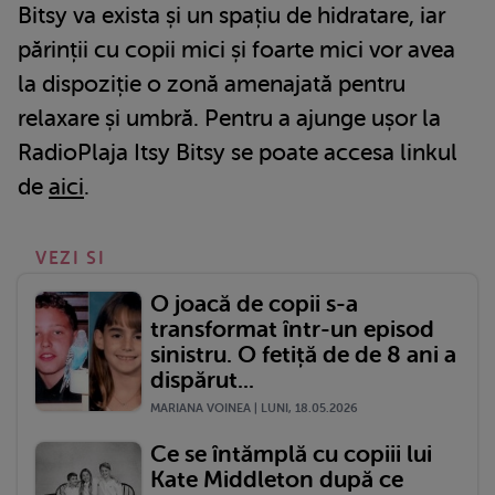
Bitsy va exista și un spațiu de hidratare, iar
părinții cu copii mici și foarte mici vor avea
la dispoziție o zonă amenajată pentru
relaxare și umbră. Pentru a ajunge ușor la
RadioPlaja Itsy Bitsy se poate accesa linkul
de
aici
.
VEZI SI
O joacă de copii s-a
transformat într-un episod
sinistru. O fetiță de de 8 ani a
dispărut...
MARIANA VOINEA | LUNI, 18.05.2026
Ce se întămplă cu copiii lui
Kate Middleton după ce