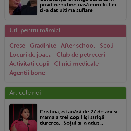
privit neputincioasă cum fiul ei
și-a dat ultima suflare
Util pentru mămici
Crese
Gradinite
After school
Scoli
Locuri de joaca
Club de petreceri
Activitati copii
Clinici medicale
Agentii bone
Articole noi
Cristina, o tânără de 27 de ani și
mama a trei copii își strigă
durerea. „Soțul și-a adus...