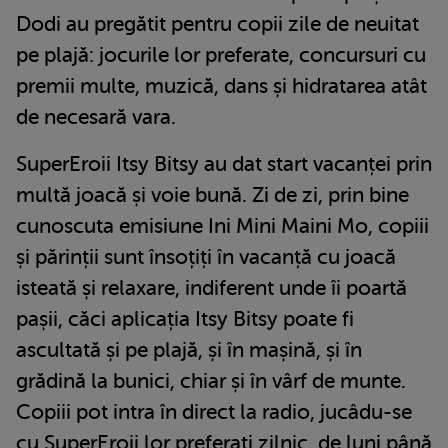
Dodi au pregătit pentru copii zile de neuitat
pe plajă: jocurile lor preferate, concursuri cu
premii multe, muzică, dans și hidratarea atât
de necesară vara.
SuperEroii Itsy Bitsy au dat start vacanței prin
multă joacă și voie bună. Zi de zi, prin bine
cunoscuta emisiune Ini Mini Maini Mo, copiii
și părinții sunt însoțiți în vacanță cu joacă
isteată și relaxare, indiferent unde îi poartă
pașii, căci aplicația Itsy Bitsy poate fi
ascultată și pe plajă, și în mașină, și în
grădină la bunici, chiar și în vârf de munte.
Copiii pot intra în direct la radio, jucâdu-se
cu SuperEroii lor preferați zilnic, de luni până