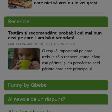
care nici să vrei nu le vei greși
Recenzie
Testăm și recomandăm: probabil cel mai bun
ceai pe care l-am băut vreodată
GABRIELA PALADI - REDACTOR | LUNI, 15.07.2019
O regulă importantă pe care
trebuie să o respecți atunci când
ești părinte, și cu precădere acel
părinte care este principalul...
Funny by Qbebe
Ai nevoie de un răspuns?