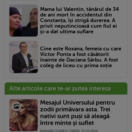
Mama lui Valentin, tânărul de 34
de ani mort în accidentul din
Constanța, își strigă durerea. A
privit neputincioasă cum fiul ei
și-a dat ultima suflare
Cine este Roxana, femeia cu care
Victor Ponta a fost căsătorit
înainte de Daciana Sârbu. A fost
coleg de liceu cu prima soție
Alte articole care te-ar putea interesa
Mesajul Universului pentru
zodii primăvara asta. Trei
nativi sunt puși să aleagă
între minte și suflet
MARIANA VOINEA | VINERI, 27.03.2026