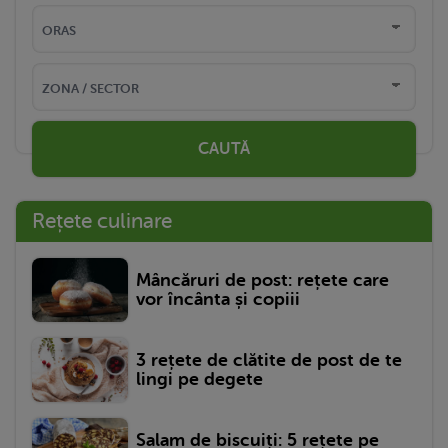
CAUTĂ
Rețete culinare
Mâncăruri de post: rețete care
vor încânta și copiii
3 rețete de clătite de post de te
lingi pe degete
Salam de biscuiți: 5 rețete pe