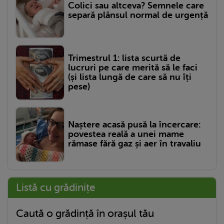
Colici sau altceva? Semnele care
separă plânsul normal de urgență
Trimestrul 1: lista scurtă de
lucruri pe care merită să le faci
(și lista lungă de care să nu îți
pese)
Naștere acasă pusă la încercare:
povestea reală a unei mame
rămase fără gaz și aer în travaliu
Listă cu grădinițe
Caută o grădință în orașul tău