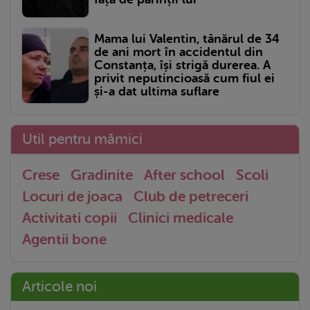
Mama lui Valentin, tânărul de 34
de ani mort în accidentul din
Constanța, își strigă durerea. A
privit neputincioasă cum fiul ei
și-a dat ultima suflare
Util pentru mămici
Crese
Gradinite
After school
Scoli
Locuri de joaca
Club de petreceri
Activitati copii
Clinici medicale
Agentii bone
Articole noi