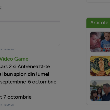
Articole
e Video Game
ars 2 si Antreneazã-te
ai bun spion din lume!
 septembrie-6 octombrie
r:
7 octombrie