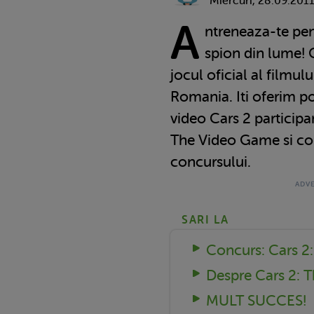
Miercuri, 28.09.201
A
ntreneaza-te pen
spion din lume! 
jocul oficial al filmulu
Romania. Iti oferim pos
video Cars 2 participa
The Video Game si co
concursului.
SARI LA
Concurs: Cars 2
Despre Cars 2: 
MULT SUCCES!