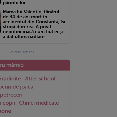
părinții lui
Mama lui Valentin, tânărul
de 34 de ani mort în
accidentul din Constanța, își
strigă durerea. A privit
neputincioasă cum fiul ei și-
a dat ultima suflare
tru mămici
radinite
After school
ocuri de joaca
petreceri
i copii
Clinici medicale
 bone