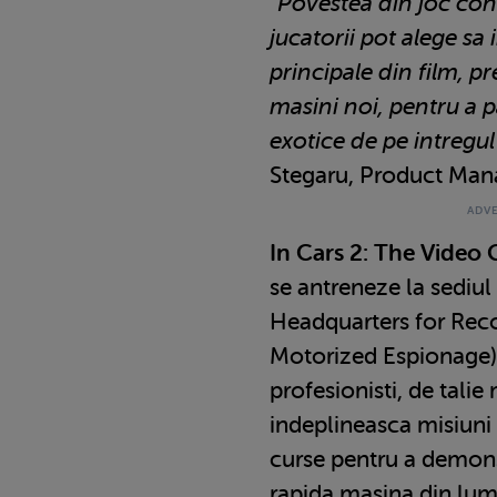
"
Povestea din joc cont
jucatorii pot alege sa 
principale din film, p
masini noi, pentru a pa
exotice de pe intregul
Stegaru, Product Man
In Cars 2: The Video
se antreneze la sed
Headquarters for Rec
Motorized Espionage) 
profesionisti, de tali
indeplineasca misiuni p
curse pentru a demons
rapida masina din lum