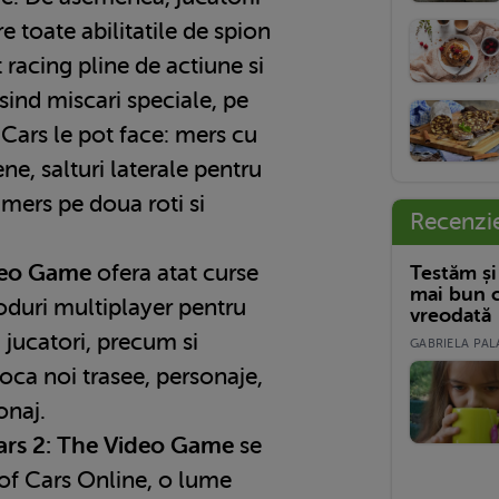
re toate abilitatile de spion
 racing pline de actiune si
osind miscari speciale, pe
Cars le pot face: mers cu
ene, salturi laterale pentru
 mers pe doua roti si
Recenzi
deo Game
ofera atat curse
Testăm și
mai bun c
moduri multiplayer pentru
vreodată
jucatori, precum si
GABRIELA PALA
loca noi trasee, personaje,
onaj.
ars 2: The Video Game
se
of Cars Online, o lume