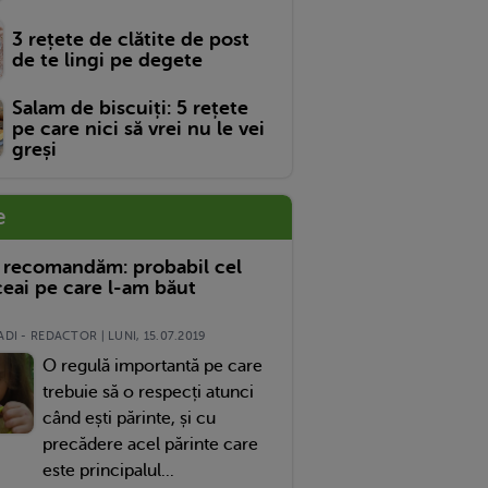
3 rețete de clătite de post
de te lingi pe degete
Salam de biscuiți: 5 rețete
pe care nici să vrei nu le vei
greși
e
 recomandăm: probabil cel
eai pe care l-am băut
DI - REDACTOR | LUNI, 15.07.2019
O regulă importantă pe care
trebuie să o respecți atunci
când ești părinte, și cu
precădere acel părinte care
este principalul...