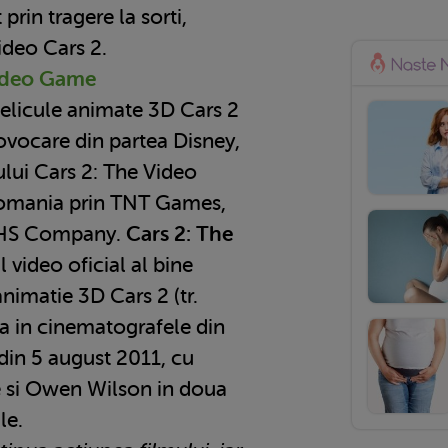
rin tragere la sorti,
ideo Cars 2.
Video Game
pelicule animate 3D Cars 2
ovocare din partea Disney,
ului Cars 2: The Video
Romania prin TNT Games,
 RHS Company.
Cars 2: The
 video oficial al bine
nimatie 3D Cars 2 (tr.
ula in cinematografele din
in 5 august 2011, cu
e si Owen Wilson in doua
le.