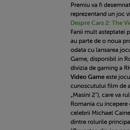
Premiu va fi desemnat p
reprezentand un joc v
Despre Cars 2: The 
Fanii mult asteptatei 
au parte de o noua pr
odata cu lansarea joc
Game, disponibil in 
divizia de gaming a
Video Game
este jocul
cunoscutului film de a
„Masini 2"), care va r
Romania cu incepere d
celebrii Michael Cain
dintre rolurile principa