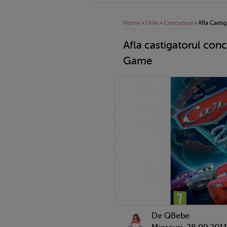
Home
›
Utile
›
Concursuri
›
Afla Casti
Afla castigatorul conc
Game
De QBebe