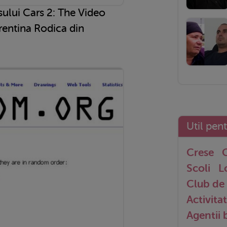
ului Cars 2: The Video
rentina Rodica din
Util pen
Crese
G
Scoli
L
Club de 
Activitat
Agentii