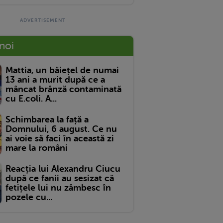
 noi
Mattia, un băiețel de numai
13 ani a murit după ce a
mâncat brânză contaminată
cu E.coli. A...
Schimbarea la față a
Domnului, 6 august. Ce nu
ai voie să faci în această zi
mare la români
Reacția lui Alexandru Ciucu
după ce fanii au sesizat că
fetițele lui nu zâmbesc în
pozele cu...