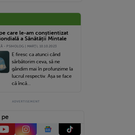
 pe care le-am conștientizat
ondială a Sănătății Mintale
 - PSIHOLOG | MARŢI, 10.10.2023
E firesc ca atunci când
sărbătorim ceva, să ne
gândim mai în profunzime la
lucrul respectiv. Așa se face
că încă...
 pe