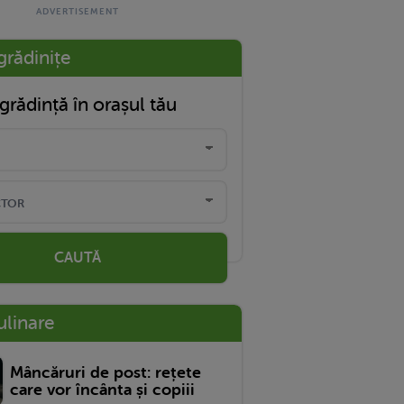
grădinițe
grădință în orașul tău
CAUTĂ
ulinare
Mâncăruri de post: rețete
care vor încânta și copiii