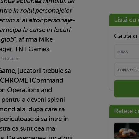
inua actiunea filmului, iar
intre in rolul personajelor
Listă cu 
recum si al altor personaje-
rticipa la curse in locuri
Caută o 
 glob
", afirma Mike
ager, TNT Games.
 Game
, jucatorii trebuie sa
iul CHROME (Command
on Operations and
pentru a deveni spioni
e mondiala, dupa care sa
Rețete c
ericuloase si sa intre in
tra ca sunt cea mai
e. De asemenea, jucatorii