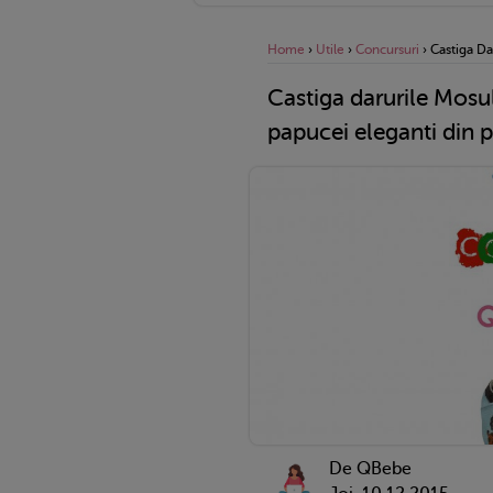
Home
›
Utile
›
Concursuri
›
Castiga Da
Castiga darurile Mosu
papucei eleganti din pi
De QBebe