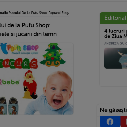
rurile Mosului De La Pufu Shop: Papucei Eleganti Din Piele Si Jucarii Din Lemn
Editorial
lui de la Pufu Shop:
4 lucruri
ele si jucarii din lemn
de Ziua M
ANDREEA GUICĂ
Ne găsești