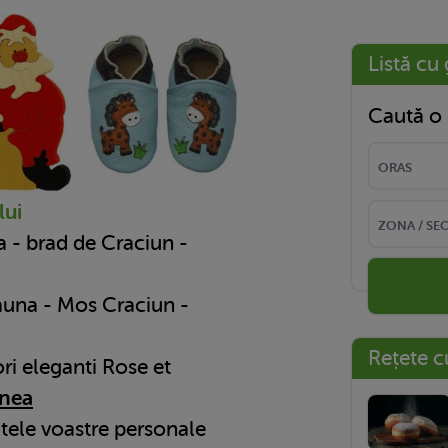
Listă cu 
Caută o 
lui
 - brad de Craciun -
auna - Mos Craciun -
Rețete c
ri eleganti Rose et
rnea
atele voastre personale