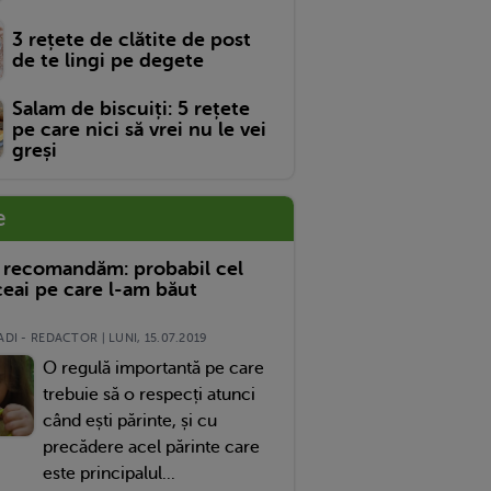
3 rețete de clătite de post
de te lingi pe degete
Salam de biscuiți: 5 rețete
pe care nici să vrei nu le vei
greși
e
 recomandăm: probabil cel
eai pe care l-am băut
DI - REDACTOR | LUNI, 15.07.2019
O regulă importantă pe care
trebuie să o respecți atunci
când ești părinte, și cu
precădere acel părinte care
este principalul...