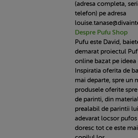
(adresa completa, seria
telefon) pe adresa
louise.tanase@divaint
Despre Pufu Shop
Pufu este David, baiet
demarat proiectul Pu
online bazat pe ideea 
Inspiratia oferita de ba
mai departe, spre un
produsele oferite spre
de parinti, din material
prealabil de parintii l
adevarat locsor pufos p
doresc tot ce este ma
copilul lor.