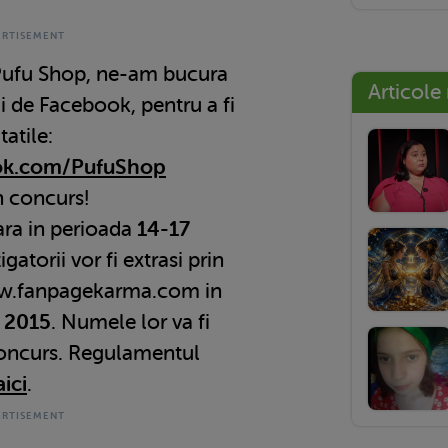
 Pufu Shop, ne-am bucura
Articole
ii de Facebook, pentru a fi
atile:
ok.com/PufuShop
n concurs!
ara in perioada
14-17
igatorii vor fi extrasi prin
www.fanpagekarma.com in
 2015
. Numele lor va fi
 concurs. Regulamentul
aici
.