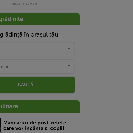
grădinițe
grădință în orașul tău
CAUTĂ
ulinare
Mâncăruri de post: rețete
care vor încânta și copiii