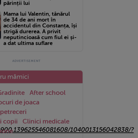
părinții lui
Mama lui Valentin, tânărul
de 34 de ani mort în
accidentul din Constanța, își
strigă durerea. A privit
neputincioasă cum fiul ei și-
a dat ultima suflare
tru mămici
radinite
After school
ocuri de joaca
petreceri
i copii
Clinici medicale
30900.139625546081608/1040013156042838/?
 bone