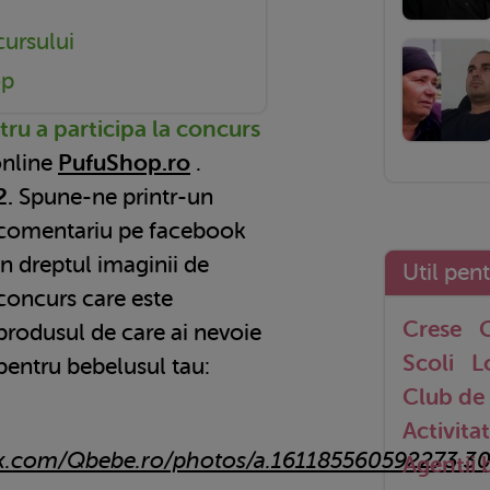
cursului
op
tru a participa la concurs
online
PufuShop.ro
.
2.
Spune-ne printr-un
comentariu pe facebook
in dreptul imaginii de
Util pen
concurs care este
Crese
G
produsul de care ai nevoie
Scoli
L
pentru bebelusul tau:
Club de 
Activitat
ok.com/Qbebe.ro/photos/a.161185560592273.
Agentii