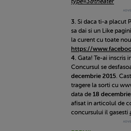
type=3&theater
3.
Si daca ti-a placut
sa dai si un Like pagin
la curent cu toate nout
https://www.facebo
4.
Gata! Te-ai inscris i
Concursul se desfaso
decembrie 2015
. Cast
tragere la sorti cu 
data de
18 decembrie
afisat in articolul de
concursului il gasesti