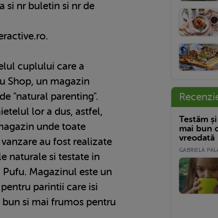
 si nr buletin si nr de
eractive.ro.
elul cuplului care a
fu Shop, un magazin
de "natural parenting".
Recenzi
ietelul lor a dus, astfel,
Testăm și
 magazin unde toate
mai bun c
vreodată
 vanzare au fost realizate
GABRIELA PALA
e naturale si testate in
ui Pufu. Magazinul este un
entru parintii care isi
i bun si mai frumos pentru