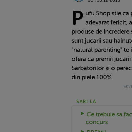
Joi, 10.12.2015
P
ufu Shop stie ca 
adevarat fericit, 
produse de incredere si
sunt jucarii sau hain
"natural parenting" te
ofera ca premii jucari
Sarbatorilor si o pere
din piele 100%.
SARI LA
Ce trebuie sa fac
concurs