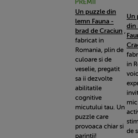
PREMII
Un puzzle din
Un 
lemn Fauna -
din
brad de Craciun
,
Fau
fabricat in
Cra
Romania, plin de
fabr
culoare si de
in 
veselie, pregatit
voio
sa ii dezvolte
expr
abilitatile
invi
cognitive
mic
micutului tau. Un
acti
puzzle care
sti
provoaca chiar si
de 
parintii!