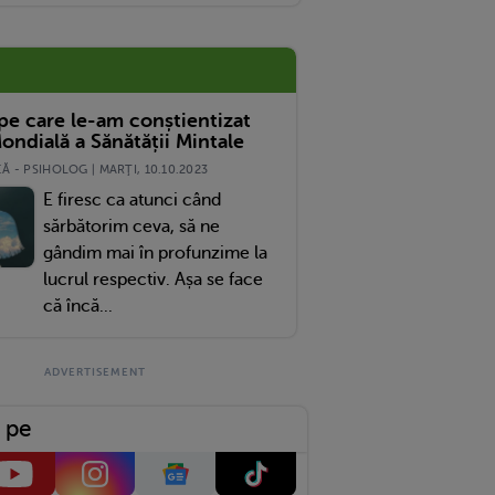
 pe care le-am conștientizat
ondială a Sănătății Mintale
 - PSIHOLOG | MARŢI, 10.10.2023
E firesc ca atunci când
sărbătorim ceva, să ne
gândim mai în profunzime la
lucrul respectiv. Așa se face
că încă...
 pe