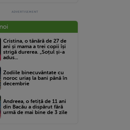
 noi
Cristina, o tânără de 27 de
ani și mama a trei copii își
strigă durerea. „Soțul și-a
adus...
Zodiile binecuvântate cu
noroc uriaș la bani până în
decembrie
Andreea, o fetiță de 11 ani
din Bacău a dispărut fără
urmă de mai bine de 3 zile