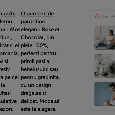
puzzle
O pereche de
 lemn
pantofiori
na - Mos
eleganti Rose et
ciun
,
Chocolat
, din
icat si el
piele 100%,
Romania,
perfecti pentru
s si
primii pasi ai
esiv,
bebelusului sau
ta pe cel
pentru gradinita,
 la
cu un design
vitati
dragalas si
mulative
delicat. Modelul
sezon.
este la alegere.