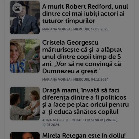
A murit Robert Redford, unul
dintre cei mai iubiți actori ai
tuturor timpurilor
MARIANA VOINEA | MIERCURI, 17.09.2025
Cristela Georgescu
mărturisește că și-a alăptat
unul dintre copii timp de 5
ani. „Vor să ne convingă că
Dumnezeu a greșit"
MARIANA VOINEA | MIERCURI, 04.12.2024
Dragă mami, învață să faci
diferența dintre a fi politicos
și a face pe plac oricui pentru
a-ți educa sănătos copilul
ALINA NEDELCU - REDACTOR SENIOR | VINERI,
12.01.2024
Mirela Retegan este în doliu!