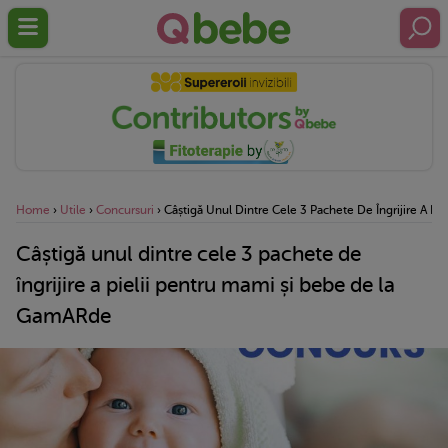
Home
›
Utile
›
Concursuri
›
Câștigă Unul Dintre Cele 3 Pachete De Îngrijire A P
Câștigă unul dintre cele 3 pachete de
îngrijire a pielii pentru mami și bebe de la
GamARde