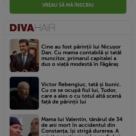
VREAU SĂ MĂ ÎNSCRIU
Cine au fost părinții lui Nicușor
Dan. Cu mama contabilă și tatăl
muncitor, primarul capitalei a
dus o viață modestă în Făgăraș
Victor Rebengiuc, tată și bunic.
Cu ce se ocupă fiul lui, Tudor,
care a ales o cu totul altă scenă
față de părinții lui
Mama lui Valentin, tânărul de 34
de ani mort în accidentul din
Constanța, își strigă durerea. A