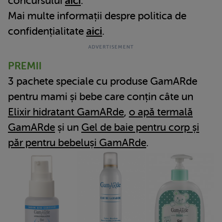
concursului
aici
.
Mai multe informații despre politica de
confidențialitate
aici
.
PREMII
3 pachete speciale cu produse GamARde
pentru mami și bebe care conțin câte un
Elixir hidratant GamARde
,
o apă termală
GamARde
și un
Gel de baie pentru corp și
păr pentru bebeluși GamARde
.