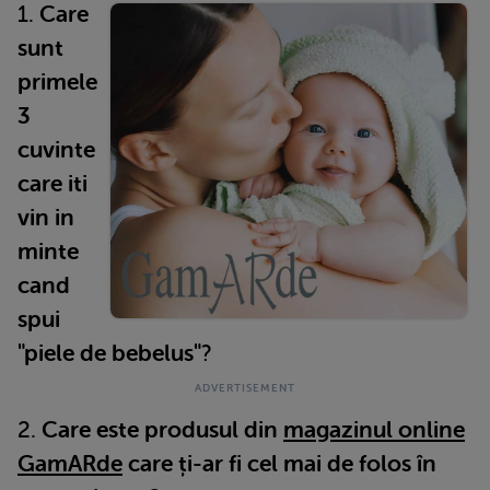
1.
Care
sunt
primele
3
cuvinte
care iti
vin in
minte
cand
spui
"piele de bebelus"
?
2.
C
are este produsul din
magazinul online
GamARde
care ți-ar fi cel mai de folos în