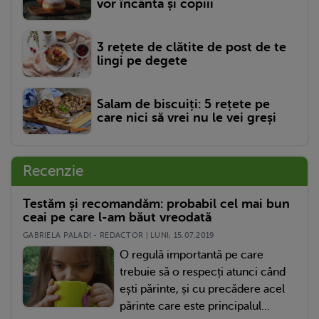
vor încânta și copiii
3 rețete de clătite de post de te
lingi pe degete
Salam de biscuiți: 5 rețete pe
care nici să vrei nu le vei greși
Recenzie
Testăm și recomandăm: probabil cel mai bun
ceai pe care l-am băut vreodată
GABRIELA PALADI - REDACTOR | LUNI, 15.07.2019
O regulă importantă pe care
trebuie să o respecți atunci când
ești părinte, și cu precădere acel
părinte care este principalul...