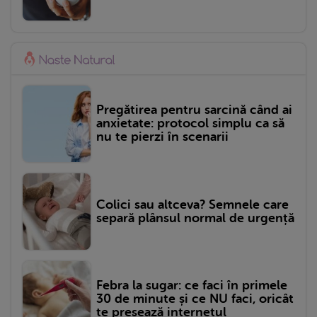
Pregătirea pentru sarcină când ai
anxietate: protocol simplu ca să
nu te pierzi în scenarii
Colici sau altceva? Semnele care
separă plânsul normal de urgență
Febra la sugar: ce faci în primele
30 de minute și ce NU faci, oricât
te presează internetul