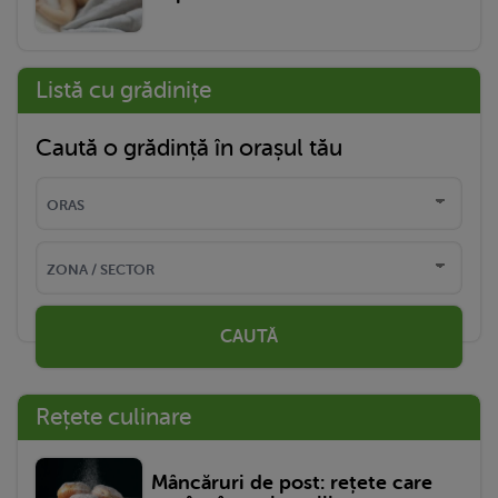
Listă cu grădinițe
Caută o grădință în orașul tău
CAUTĂ
Rețete culinare
Mâncăruri de post: rețete care