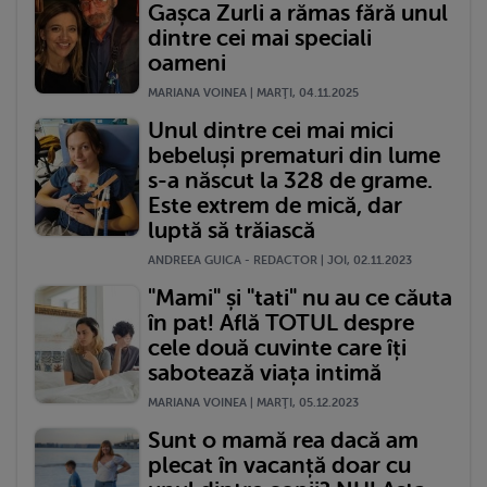
Gașca Zurli a rămas fără unul
dintre cei mai speciali
oameni
MARIANA VOINEA | MARŢI, 04.11.2025
Unul dintre cei mai mici
bebeluși prematuri din lume
s-a născut la 328 de grame.
Este extrem de mică, dar
luptă să trăiască
ANDREEA GUICA - REDACTOR | JOI, 02.11.2023
"Mami" și "tati" nu au ce căuta
în pat! Află TOTUL despre
cele două cuvinte care îți
sabotează viața intimă
MARIANA VOINEA | MARŢI, 05.12.2023
Sunt o mamă rea dacă am
plecat în vacanță doar cu