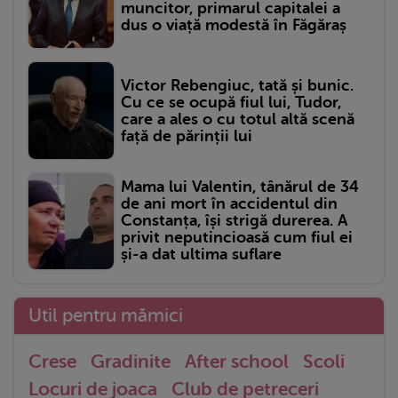
muncitor, primarul capitalei a
dus o viață modestă în Făgăraș
Victor Rebengiuc, tată și bunic.
Cu ce se ocupă fiul lui, Tudor,
care a ales o cu totul altă scenă
față de părinții lui
Mama lui Valentin, tânărul de 34
de ani mort în accidentul din
Constanța, își strigă durerea. A
privit neputincioasă cum fiul ei
și-a dat ultima suflare
Util pentru mămici
Crese
Gradinite
After school
Scoli
Locuri de joaca
Club de petreceri