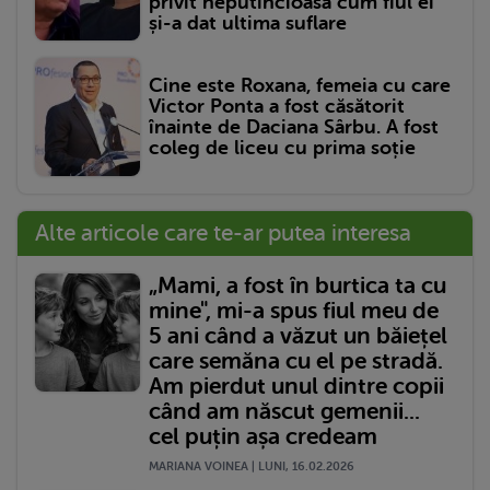
privit neputincioasă cum fiul ei
și-a dat ultima suflare
Cine este Roxana, femeia cu care
Victor Ponta a fost căsătorit
înainte de Daciana Sârbu. A fost
coleg de liceu cu prima soție
Alte articole care te-ar putea interesa
„Mami, a fost în burtica ta cu
mine", mi-a spus fiul meu de
5 ani când a văzut un băiețel
care semăna cu el pe stradă.
Am pierdut unul dintre copii
când am născut gemenii...
cel puțin așa credeam
MARIANA VOINEA | LUNI, 16.02.2026