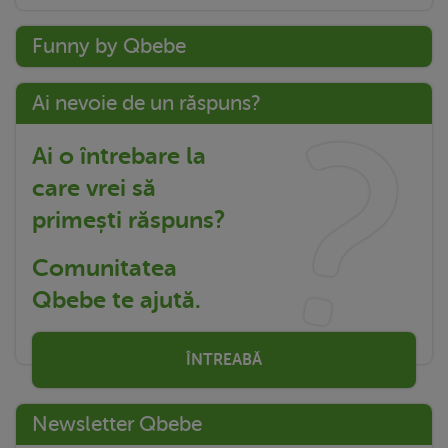
Funny by Qbebe
Ai nevoie de un răspuns?
Ai o întrebare la
care vrei să
primești răspuns?
Comunitatea
Qbebe te ajută.
ÎNTREABĂ
Newsletter Qbebe