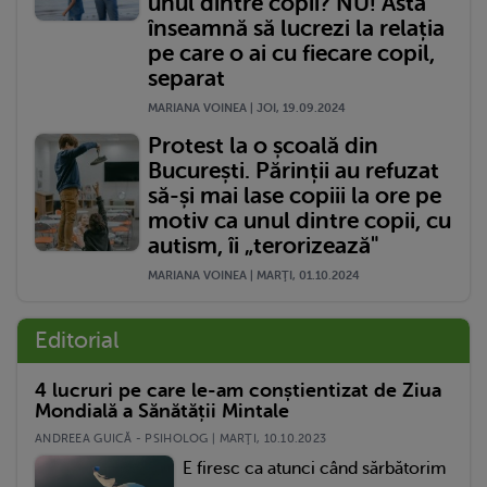
unul dintre copii? NU! Asta
înseamnă să lucrezi la relația
pe care o ai cu fiecare copil,
separat
MARIANA VOINEA | JOI, 19.09.2024
Protest la o școală din
București. Părinții au refuzat
să-și mai lase copiii la ore pe
motiv ca unul dintre copii, cu
autism, îi „terorizează"
MARIANA VOINEA | MARŢI, 01.10.2024
Editorial
4 lucruri pe care le-am conștientizat de Ziua
Mondială a Sănătății Mintale
ANDREEA GUICĂ - PSIHOLOG | MARŢI, 10.10.2023
E firesc ca atunci când sărbătorim