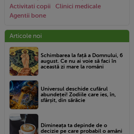
Activitati copii
Clinici medicale
Agentii bone
Articole noi
Schimbarea la față a Domnului, 6
august. Ce nu ai voie să faci în
această zi mare la români
Universul deschide cufărul
abundeței! Zodiile care ies, în,
sfârșit, din sărăcie
Dimineața ta depinde de o
decizie pe care probabil o amâni