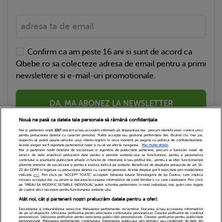
Confirm ca am peste 16 ani si sunt de acord ca
Qbebe.ro sa colecteze adresa de email pentru a primi
newslettere si e-mail-uri promotionale.
DA, MA ABONEZ LA NEWSLETTER
Nouă ne pasă ca datele tale personale să rămână confidențiale
Noi și partenerii noștri
1017
stocăm și/sau accesăm informații pe dispozitivul dvs., precum identificatorii cookie unici
pentru prelucrarea datelor cu caracter personal. Puteți accepta sau gestiona preferințele dvs. făcând clic mai jos,
respectiv vă puteți opune utilizării unui interes legitim în orice moment pe pagina cu politica de confidențialitate.
Aceste alegeri vor fi raportate partenerilor noștri și nu vă vor afecta navigarea.
Mai multe detalii
Noi si partenerii nostri (retelele de socializare si agentiile de publicitate partenere, precum si furnizorii nostri de
servicii de date analitice) prelucram date pentru a permite website-ului sa functioneze, pentru a personaliza
continutul si anunturile publicitare afisate in functie de interesele si/sau profilul dvs., pentru a va oferi functionalitati
aferente retelelor de socializare si pentru a analiza traficul pe website. Beneficiati de drepturile prevazute de art. 15-
22 din GDPR in legatura cu prelucrarea datelor cu caracter personal. Aceste drepturi pot fi exercitate prin modalitatea
indicata
aici
. Prin click pe “ACCEPT TOATE”, acceptati folosirea tuturor Tehnologiilor de tip Cookie, care implica
inclusiv acceptul dvs. cu privire la stocarea/accesarea informatiilor de catre Vendor-ii cu care colaboram. Prin click
Echipa Editoriala
Newsletter
Contact
pe “VREAU SA MODIFIC SETARILE INDIVIDUAL” puteti schimba preferintele in mod individual, mai putin cele legate
de cookie strict necesare pentru functionarea website-ului.
Atât noi, cât și partenerii noștri prelucrăm datele pentru a oferi:
Cariere
Cookies
Politica de confidentialitate
Dezvoltarea și îmbunătățirea serviciilor. Măsurarea performanței reclamelor. Stocarea și/sau accesarea informațiilor
de pe un dispozitiv. Utilizarea profilurilor pentru selectarea conținutului personalizat. Crearea profilurilor de conținut
DivaHair Cosmetics
Despre noi
personalizat. Utilizarea profilurilor pentru selectarea publicității personalizate. Crearea profilurilor pentru publicitate
personalizată. Măsurarea performanței conținutului. Înțelegerea publicului prin statistici sau combinații de date din