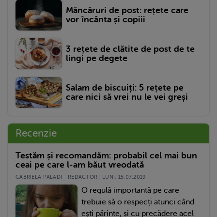
Mâncăruri de post: rețete care
vor încânta și copiii
3 rețete de clătite de post de te
lingi pe degete
Salam de biscuiți: 5 rețete pe
care nici să vrei nu le vei greși
Recenzie
Testăm și recomandăm: probabil cel mai bun
ceai pe care l-am băut vreodată
GABRIELA PALADI - REDACTOR | LUNI, 15.07.2019
O regulă importantă pe care
trebuie să o respecți atunci când
ești părinte, și cu precădere acel