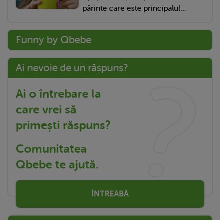
părinte care este principalul...
Funny by Qbebe
Ai nevoie de un răspuns?
Ai o întrebare la
care vrei să
primești răspuns?
Comunitatea
Qbebe te ajută.
ÎNTREABĂ