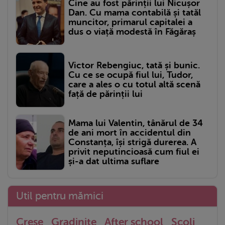
Cine au fost părinții lui Nicușor
Dan. Cu mama contabilă și tatăl
muncitor, primarul capitalei a
dus o viață modestă în Făgăraș
Victor Rebengiuc, tată și bunic.
Cu ce se ocupă fiul lui, Tudor,
care a ales o cu totul altă scenă
față de părinții lui
Mama lui Valentin, tânărul de 34
de ani mort în accidentul din
Constanța, își strigă durerea. A
privit neputincioasă cum fiul ei
și-a dat ultima suflare
Util pentru mămici
Crese
Gradinite
After school
Scoli