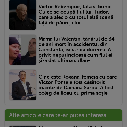
Victor Rebengiuc, tată și bunic.
Cu ce se ocupă fiul lui, Tudor,
care a ales o cu totul altă scenă
față de părinții lui
Mama lui Valentin, tânărul de 34
de ani mort în accidentul din
Constanța, își strigă durerea. A
privit neputincioasă cum fiul ei
și-a dat ultima suflare
Cine este Roxana, femeia cu care
Victor Ponta a fost căsătorit
înainte de Daciana Sârbu. A fost
coleg de liceu cu prima soție
Alte articole care te-ar putea interesa