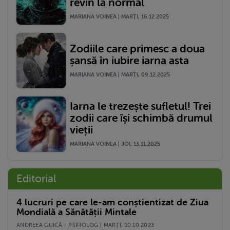
revin la normal
MARIANA VOINEA | MARŢI, 16.12.2025
Zodiile care primesc a doua
șansă în iubire iarna asta
MARIANA VOINEA | MARŢI, 09.12.2025
Iarna le trezește sufletul! Trei
zodii care își schimbă drumul
vieții
MARIANA VOINEA | JOI, 13.11.2025
Editorial
4 lucruri pe care le-am conștientizat de Ziua
Mondială a Sănătății Mintale
ANDREEA GUICĂ - PSIHOLOG | MARŢI, 10.10.2023