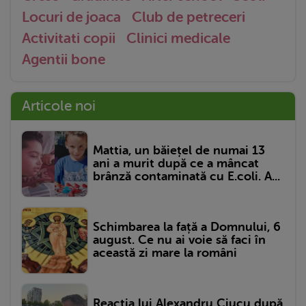
Locuri de joaca
Club de petreceri
Activitati copii
Clinici medicale
Agentii bone
Articole noi
Mattia, un băiețel de numai 13
ani a murit după ce a mâncat
brânză contaminată cu E.coli. A...
Schimbarea la față a Domnului, 6
august. Ce nu ai voie să faci în
această zi mare la români
Reacția lui Alexandru Ciucu după