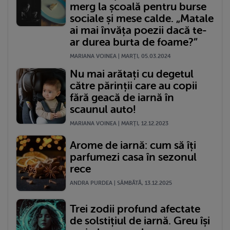
merg la școală pentru burse
sociale și mese calde. „Matale
ai mai învăța poezii dacă te-
ar durea burta de foame?”
MARIANA VOINEA | MARŢI, 05.03.2024
Nu mai arătați cu degetul
către părinții care au copii
fără geacă de iarnă în
scaunul auto!
MARIANA VOINEA | MARŢI, 12.12.2023
Arome de iarnă: cum să îți
parfumezi casa în sezonul
rece
ANDRA PURDEA | SÂMBĂTĂ, 13.12.2025
Trei zodii profund afectate
de solstițiul de iarnă. Greu își