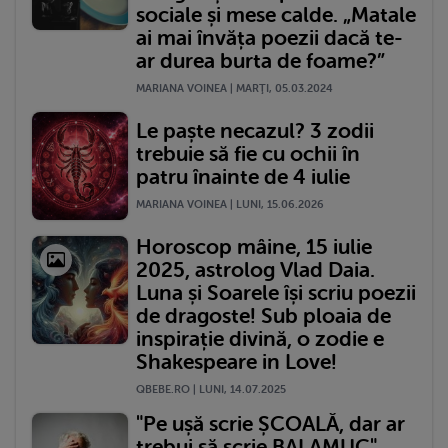
sociale și mese calde. „Matale
ai mai învăța poezii dacă te-
ar durea burta de foame?”
MARIANA VOINEA | MARŢI, 05.03.2024
Le paște necazul? 3 zodii
trebuie să fie cu ochii în
patru înainte de 4 iulie
MARIANA VOINEA | LUNI, 15.06.2026
Horoscop mâine, 15 iulie
2025, astrolog Vlad Daia.
Luna și Soarele își scriu poezii
de dragoste! Sub ploaia de
inspirație divină, o zodie e
Shakespeare in Love!
QBEBE.RO | LUNI, 14.07.2025
"Pe ușă scrie ȘCOALĂ, dar ar
trebui să scrie BALAMUC".