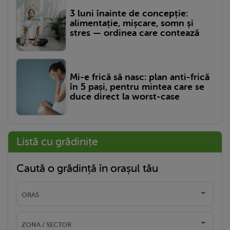
3 luni înainte de concepție:
alimentație, mișcare, somn și
stres — ordinea care contează
Mi-e frică să nasc: plan anti-frică
în 5 pași, pentru mintea care se
duce direct la worst-case
Listă cu grădinițe
Caută o grădință în orașul tău