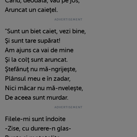
Când, deodată, văd pe jos,
Aruncat un caieţel.
"Sunt un biet caiet, vezi bine,
Şi sunt tare supărat!
Am ajuns ca vai de mine
Şi la colţ sunt aruncat.
Ştefănuţ nu mă-ngrijeşte,
Plânsul meu e în zadar,
Nici măcar nu mă-nveleşte,
De aceea sunt murdar.
Filele-mi sunt îndoite
-Zise, cu durere-n glas-