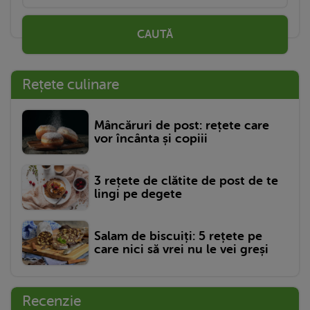
CAUTĂ
Rețete culinare
Mâncăruri de post: rețete care
vor încânta și copiii
3 rețete de clătite de post de te
lingi pe degete
Salam de biscuiți: 5 rețete pe
care nici să vrei nu le vei greși
Recenzie