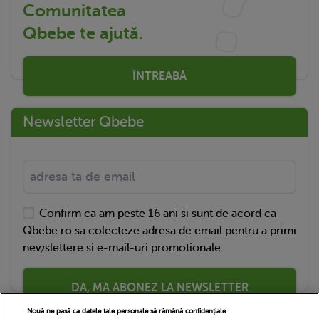
Comunitatea
Qbebe te ajută.
ÎNTREABĂ
Newsletter Qbebe
Confirm ca am peste 16 ani si sunt de acord ca
Qbebe.ro sa colecteze adresa de email pentru a primi
newslettere si e-mail-uri promotionale.
DA, MA ABONEZ LA NEWSLETTER
Nouă ne pasă ca datele tale personale să rămână confidențiale