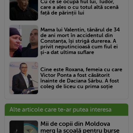
Cu ce se ocupă fiul lui, Tudor,
care a ales o cu totul altă scenă
față de părinții lui
Mama lui Valentin, tânărul de 34
de ani mort în accidentul din
Constanța, își strigă durerea. A
privit neputincioasă cum fiul ei
și-a dat ultima suflare
Cine este Roxana, femeia cu care
Victor Ponta a fost căsătorit
înainte de Daciana Sârbu. A fost
coleg de liceu cu prima soție
Alte articole care te-ar putea interesa
Mii de copii din Moldova
merg la școală pentru burse