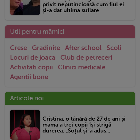
privit neputincioasă cum fiul ei
și-a dat ultima suflare
Util pentru mămici
Crese
Gradinite
After school
Scoli
Locuri de joaca
Club de petreceri
Activitati copii
Clinici medicale
Agentii bone
Articole noi
Cristina, o tânără de 27 de ani și
mama a trei copii își strigă
durerea. „Soțul și-a adus...