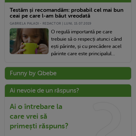
Testăm și recomandăm: probabil cel mai bun
ceai pe care l-am băut vreodată
GABRIELA PALADI - REDACTOR | LUNI, 15.07.2019
O regulă importantă pe care
trebuie să o respecți atunci când
ești părinte, și cu precădere acel
părinte care este principalul...
Funny by Qbebe
Ai nevoie de un răspuns?
Ai o întrebare la
care vrei să
primești răspuns?