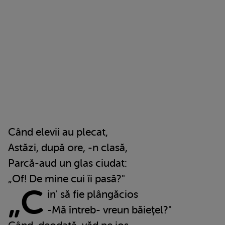
Când elevii au plecat,
Astăzi, după ore, -n clasă,
Parcă-aud un glas ciudat:
„Of! De mine cui îi pasă?"
„C
in' să fie plângăcios
-Mă întreb- vreun băieţel?"