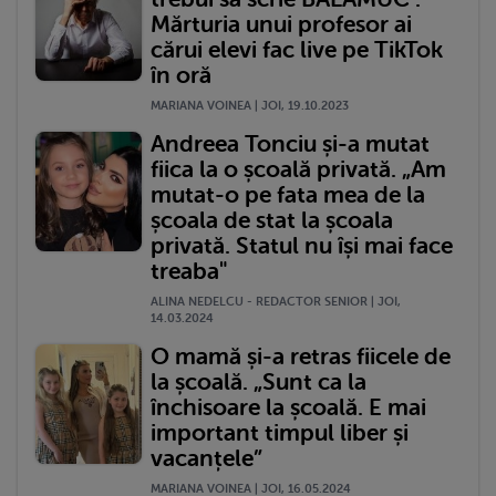
Mărturia unui profesor ai
cărui elevi fac live pe TikTok
în oră
MARIANA VOINEA | JOI, 19.10.2023
Andreea Tonciu și-a mutat
fiica la o școală privată. „Am
mutat-o pe fata mea de la
școala de stat la școala
privată. Statul nu își mai face
treaba"
ALINA NEDELCU - REDACTOR SENIOR | JOI,
14.03.2024
O mamă și-a retras fiicele de
la școală. „Sunt ca la
închisoare la școală. E mai
important timpul liber și
vacanțele”
MARIANA VOINEA | JOI, 16.05.2024