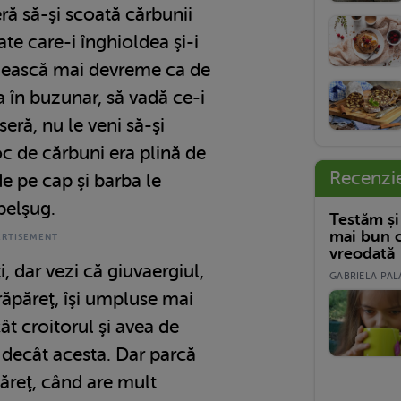
eră să-şi scoată cărbunii
te care-i înghioldea şi-i
rezească mai devreme ca de
 în buzunar, să vadă ce-i
eră, nu le veni să-şi
oc de cărbuni era plină de
Recenzi
 de pe cap şi barba le
belşug.
Testăm și
mai bun c
vreodată
, dar vezi că giuvaergiul,
GABRIELA PALA
hrăpăreţ, îşi umpluse mai
t croitorul şi avea de
 decât acesta. Dar parcă
ăreţ, când are mult