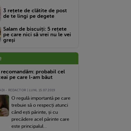
3 rețete de clătite de post
de te lingi pe degete
Salam de biscuiți: 5 rețete
pe care nici să vrei nu le vei
greși
e
 recomandăm: probabil cel
eai pe care l-am băut
DI - REDACTOR | LUNI, 15.07.2019
O regulă importantă pe care
trebuie să o respecți atunci
când ești părinte, și cu
precădere acel părinte care
este principalul...