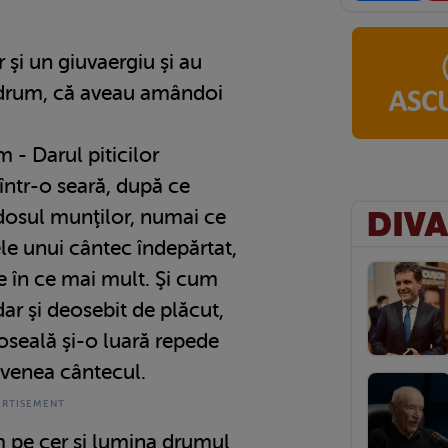
 şi un giuvaergiu şi au
 drum, că aveau amândoi
 - Darul piticilor
 într-o seară, după ce
dosul munţilor, numai ce
ele unui cântec îndepărtat,
e în ce mai mult. Şi cum
ar şi deosebit de plăcut,
boseală şi-o luară repede
 venea cântecul.
 pe cer şi lumina drumul