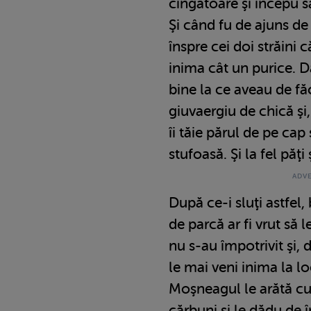
cingătoare şi începu s
Şi când fu de ajuns de 
înspre cei doi străini 
inima cât un purice. 
bine la ce aveau de fă
giuvaergiu de chică şi
îi tăie părul de pe ca
stufoasă. Şi la fel păţi 
După ce-i sluţi astfel,
de parcă ar fi vrut să
nu s-au împotrivit şi, 
le mai veni inima la lo
Moşneagul le arătă c
cărbuni şi le dădu de 