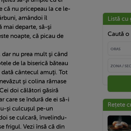
e că nu pricepeau la ce le-
cărbuni, amândoi îl
Listă cu 
ă mai departe, să-şi
Caută o 
ste noapte, că picau de
 dar nu prea mult şi când
otele de la biserică băteau
e dată cântecul amuţi. Tot
u nevăzut şi colina rămase
 Cei doi călători găsiră
 care se îndură de ei să-i
Rețete c
ndu-şi culcuşul pe-un
oi se culcară, învelindu-
e frigul. Vezi însă că din