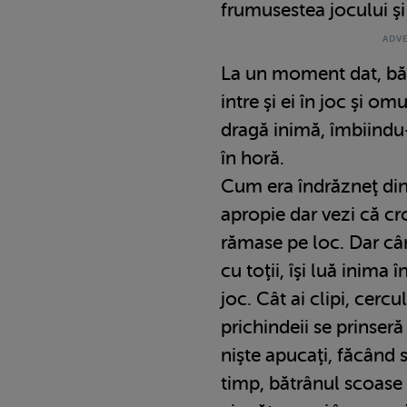
frumusestea jocului şi
La un moment dat, băt
intre şi ei în joc şi om
dragă inimă, îmbiindu-
în horă.
Cum era îndrăzneţ din f
apropie dar vezi că croi
rămase pe loc. Dar câ
cu toţii, îşi luă inima în
joc. Cât ai clipi, cercu
prichindeii se prinseră
nişte apucaţi, făcând s
timp, bătrânul scoase 