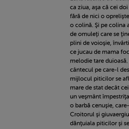
ca ziua, aşa că cei do
fără de nici o oprelişt
o colină. Şi pe colina
de omuleţi care se ţi
plini de voioşie, învâr
ce jucau de mama focu
melodie tare duioasă.
cântecul pe care-l desl
mijlocul piticilor se a
mare de stat decât cei
un veşmânt împestriţat
o barbă cenuşie, care-
Croitorul şi giuvaergiu
dănţuiala piticilor şi 