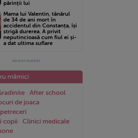
părinții lui
Mama lui Valentin, tânărul
de 34 de ani mort în
accidentul din Constanța, își
strigă durerea. A privit
neputincioasă cum fiul ei și-
a dat ultima suflare
tru mămici
radinite
After school
ocuri de joaca
petreceri
i copii
Clinici medicale
 bone