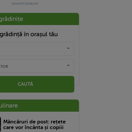
grădinițe
grădință în orașul tău
CAUTĂ
ulinare
Mâncăruri de post: rețete
care vor încânta și copiii