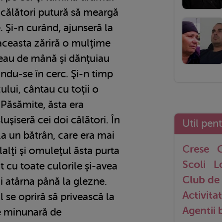
i călători putură să meargă
e. Şi-n curând, ajunseră la
 aceasta zăriră o mulţime
neau de mână şi dănţuiau
tindu-se în cerc. Şi-n timp
lui, cântau cu toţii o
 Păsămite, ăsta era
uşiseră cei doi călători. În
Util pen
fla un bătrân, care era mai
Crese
G
lalţi şi omuleţul ăsta purta
Scoli
L
 cu toate culorile şi-avea
Club de 
i atârna până la glezne.
Activitat
l se opriră să privească la
Agentii
se minunară de