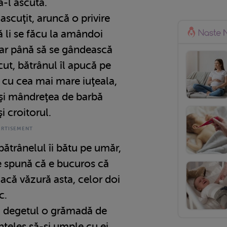
ă-l ascută.
ascuţit, aruncă o privire
că li se făcu la amândoi
Dar până să se gândească
cut, bătrânul îl apucă pe
, cu cea mai mare iuţeala,
p şi mândreţea de barbă
şi croitorul.
 bătrânelul îi bătu pe umăr,
 le spună că e bucuros că
dacă văzură asta, celor doi
c.
u degetul o grămadă de
înţeles să-şi umple cu ei