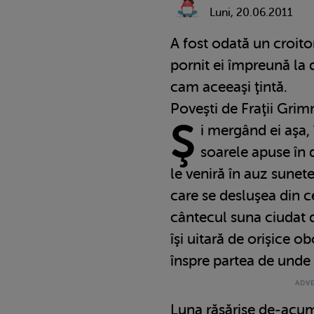
Luni, 20.06.2011
A fost odată un croitor
pornit ei împreună la
cam aceeaşi ţintă.
Poveşti de Fraţii Grimm
Ş
i mergând ei aşa,
soarele apuse în 
le veniră în auz sunet
care se desluşea din c
cântecul suna ciudat d
îşi uitară de orişice o
înspre partea de unde
Luna răsărise de-acum