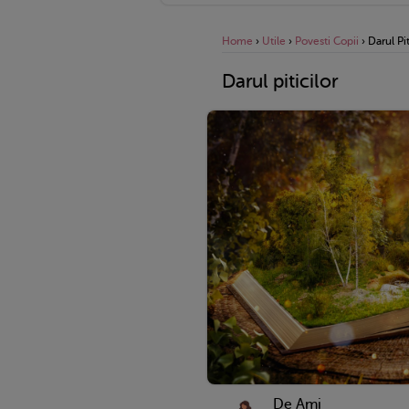
Home
›
Utile
›
Povesti Copii
›
Darul Pit
Darul piticilor
De Ami