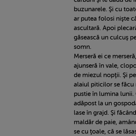
buzunarele. Şi cu toat
ar putea folosi nişte 
ascultară. Apoi plecar
găsească un culcuş pe
somn.
Merseră ei ce merseră,
ajunseră în vale, clop
de miezul nopţii. Şi p
alaiul piticilor se făc
pustie în lumina lunii.
adăpost la un gospodar
lase în grajd. Şi făcâ
maldăr de paie, amând
se cu ţoale, că se lăsas