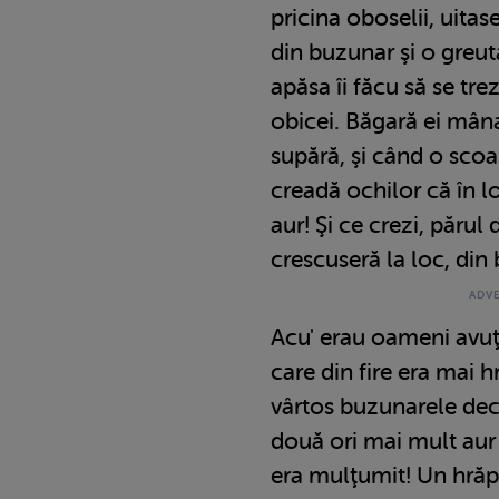
pricina oboselii, uitas
din buzunar şi o greuta
apăsa îi făcu să se t
obicei. Băgară ei mâna
supără, şi când o scoas
creadă ochilor că în l
aur! Şi ce crezi, părul
crescuseră la loc, din 
Acu' erau oameni avuţi
care din fire era mai 
vârtos buzunarele decâ
două ori mai mult aur
era mulţumit! Un hrăp