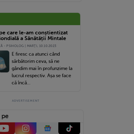
 pe care le-am conștientizat
ondială a Sănătății Mintale
 - PSIHOLOG | MARŢI, 10.10.2023
E firesc ca atunci când
sărbătorim ceva, să ne
gândim mai în profunzime la
lucrul respectiv. Așa se face
că încă...
 pe