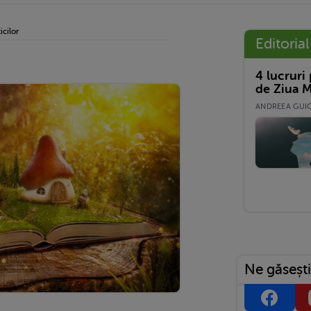
icilor
Editorial
4 lucruri
de Ziua M
ANDREEA GUICĂ
Ne găsești