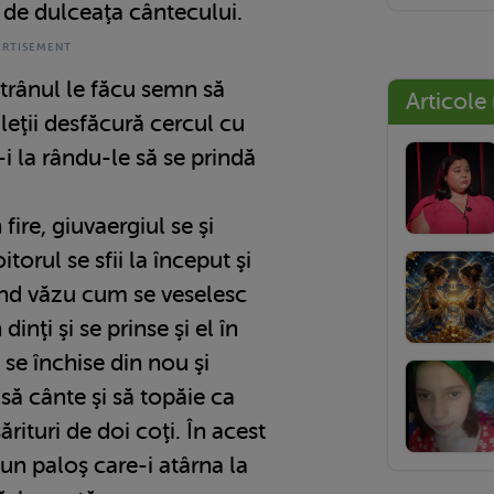
 de dulceaţa cântecului.
rânul le făcu semn să
Articole
uleţii desfăcură cercul cu
i la rându-le să se prindă
ire, giuvaergiul se şi
torul se sfii la început şi
nd văzu cum se veselesc
 dinţi şi se prinse şi el în
l se închise din nou şi
 să cânte şi să topăie ca
ărituri de doi coţi. În acest
un paloş care-i atârna la