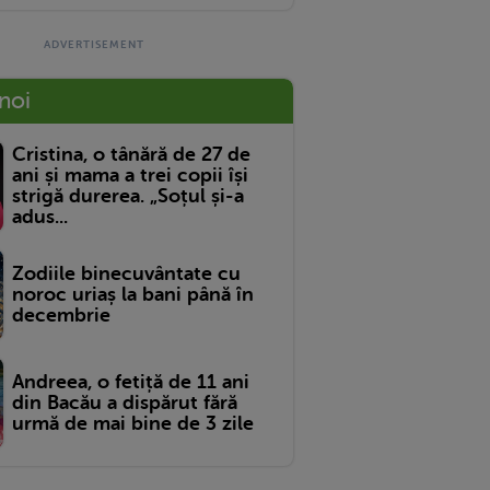
 noi
Cristina, o tânără de 27 de
ani și mama a trei copii își
strigă durerea. „Soțul și-a
adus...
Zodiile binecuvântate cu
noroc uriaș la bani până în
decembrie
Andreea, o fetiță de 11 ani
din Bacău a dispărut fără
urmă de mai bine de 3 zile