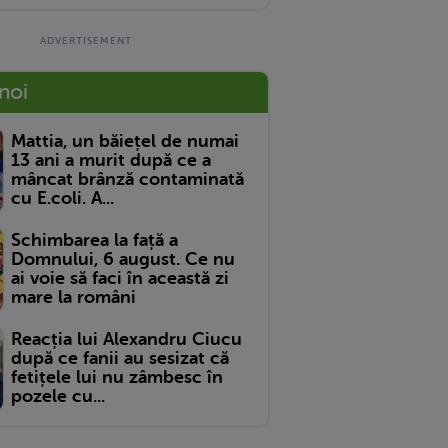
 noi
Mattia, un băiețel de numai
13 ani a murit după ce a
mâncat brânză contaminată
cu E.coli. A...
Schimbarea la față a
Domnului, 6 august. Ce nu
ai voie să faci în această zi
mare la români
Reacția lui Alexandru Ciucu
după ce fanii au sesizat că
fetițele lui nu zâmbesc în
pozele cu...