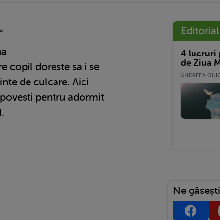
Editorial
na
na
4 lucruri
de Ziua M
e copil doreste sa i se
ANDREEA GUICĂ
inte de culcare. Aici
 povesti pentru adormit
i.
Ne găsești