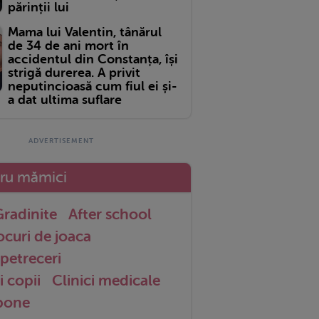
părinții lui
Mama lui Valentin, tânărul
de 34 de ani mort în
accidentul din Constanța, își
strigă durerea. A privit
neputincioasă cum fiul ei și-
a dat ultima suflare
tru mămici
radinite
After school
ocuri de joaca
petreceri
i copii
Clinici medicale
 bone