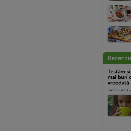
Recenzi
Testăm și
mai bun c
vreodată
GABRIELA PALA