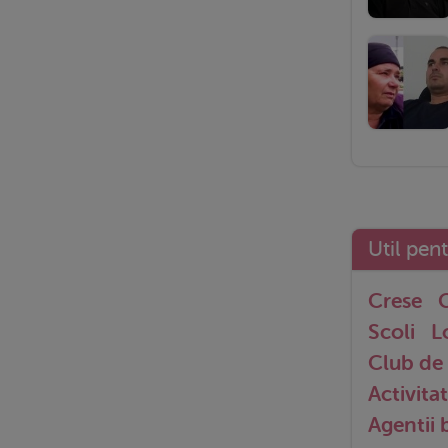
Util pen
Crese
G
Scoli
L
Club de 
Activitat
Agentii