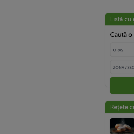
Listă cu 
Caută o 
Rețete c