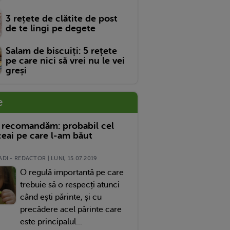
3 rețete de clătite de post
de te lingi pe degete
Salam de biscuiți: 5 rețete
pe care nici să vrei nu le vei
greși
e
 recomandăm: probabil cel
eai pe care l-am băut
DI - REDACTOR | LUNI, 15.07.2019
O regulă importantă pe care
trebuie să o respecți atunci
când ești părinte, și cu
precădere acel părinte care
este principalul...