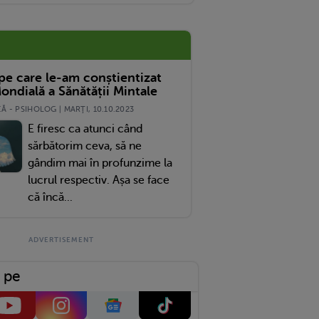
 pe care le-am conștientizat
ondială a Sănătății Mintale
 - PSIHOLOG | MARŢI, 10.10.2023
E firesc ca atunci când
sărbătorim ceva, să ne
gândim mai în profunzime la
lucrul respectiv. Așa se face
că încă...
 pe