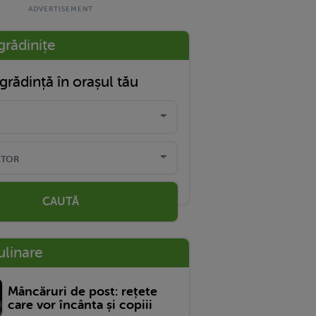
grădinițe
grădință în orașul tău
CAUTĂ
ulinare
Mâncăruri de post: rețete
care vor încânta și copiii