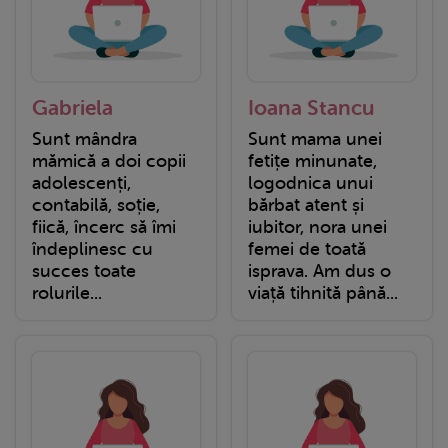
Gabriela
Ioana Stancu
Sunt mândra
Sunt mama unei
mămică a doi copii
fetițe minunate,
adolescenți,
logodnica unui
contabilă, soție,
bărbat atent și
fiică, încerc să îmi
iubitor, nora unei
îndeplinesc cu
femei de toată
succes toate
isprava. Am dus o
rolurile...
viață tihnită până...