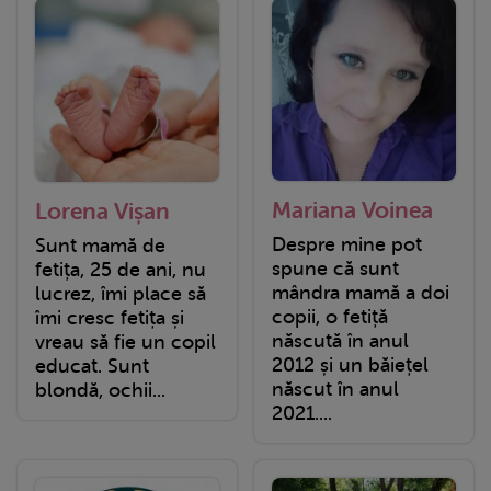
Mariana Voinea
Lorena Vișan
Despre mine pot
Sunt mamă de
spune că sunt
fetița, 25 de ani, nu
mândra mamă a doi
lucrez, îmi place să
copii, o fetiță
îmi cresc fetița și
născută în anul
vreau să fie un copil
2012 și un băiețel
educat. Sunt
născut în anul
blondă, ochii...
2021....