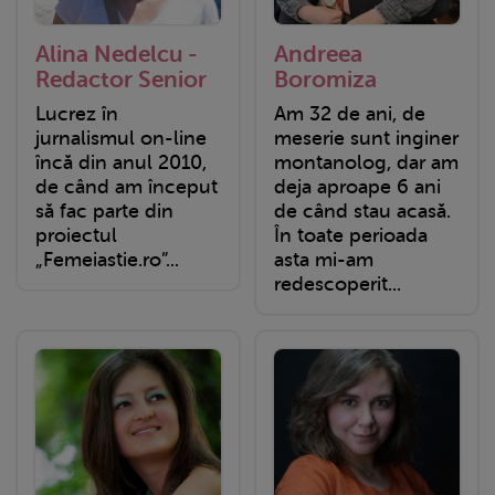
Alina Nedelcu -
Andreea
Redactor Senior
Boromiza
Lucrez în
Am 32 de ani, de
jurnalismul on-line
meserie sunt inginer
încă din anul 2010,
montanolog, dar am
de când am început
deja aproape 6 ani
să fac parte din
de când stau acasă.
proiectul
În toate perioada
„Femeiastie.ro”...
asta mi-am
redescoperit...