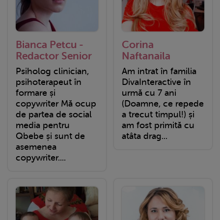
Bianca Petcu -
Corina
Redactor Senior
Naftanaila
Psiholog clinician,
Am intrat în familia
psihoterapeut în
DivaInteractive în
formare și
urmă cu 7 ani
copywriter Mă ocup
(Doamne, ce repede
de partea de social
a trecut timpul!) și
media pentru
am fost primită cu
Qbebe și sunt de
atâta drag...
asemenea
copywriter....