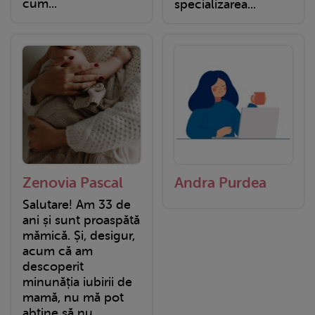
cum...
specializarea...
Zenovia Pascal
Andra Purdea
Salutare! Am 33 de
ani și sunt proaspătă
mămică. Și, desigur,
acum că am
descoperit
minunăția iubirii de
mamă, nu mă pot
abține să nu...