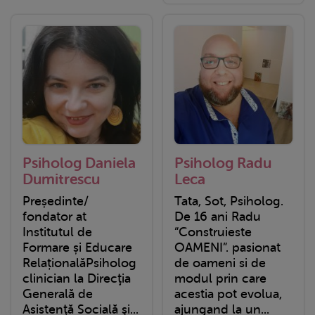
Psiholog Daniela
Psiholog Radu
Dumitrescu
Leca
Președinte/
Tata, Sot, Psiholog.
fondator at
De 16 ani Radu
Institutul de
“Construieste
Formare și Educare
OAMENI”. pasionat
RelaționalăPsiholog
de oameni si de
clinician la Direcţia
modul prin care
Generală de
acestia pot evolua,
Asistenţă Socială şi...
ajungand la un...