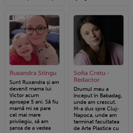
Ruxandra Stîngu
Sofia Cretu -
Redactor
Sunt Ruxandra și am
devenit mama lui
Drumul meu a
Victor acum
început în Babadag,
aproape 5 ani. Să fiu
unde am crescut.
mamă mi se pare
M-a dus spre Cluj-
cel mai mare
Napoca, unde am
privilegiu, să am
terminat facultatea
șansa de a vedea
de Arte Plastice cu