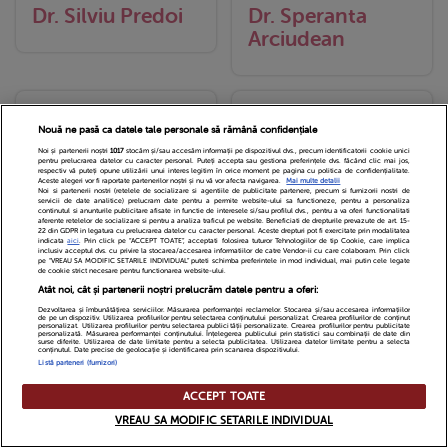
Dr. Silviu Predoi
Dr. Speranta
Arciudean
Nouă ne pasă ca datele tale personale să rămână confidențiale
Noi și partenerii noștri
1017
stocăm și/sau accesăm informații pe dispozitivul dvs., precum identificatorii cookie unici
pentru prelucrarea datelor cu caracter personal. Puteți accepta sau gestiona preferințele dvs. făcând clic mai jos,
respectiv vă puteți opune utilizării unui interes legitim în orice moment pe pagina cu politica de confidențialitate.
Aceste alegeri vor fi raportate partenerilor noștri și nu vă vor afecta navigarea.
Mai multe detalii
Noi si partenerii nostri (retelele de socializare si agentiile de publicitate partenere, precum si furnizorii nostri de
servicii de date analitice) prelucram date pentru a permite website-ului sa functioneze, pentru a personaliza
continutul si anunturile publicitare afisate in functie de interesele si/sau profilul dvs., pentru a va oferi functionalitati
aferente retelelor de socializare si pentru a analiza traficul pe website. Beneficiati de drepturile prevazute de art. 15-
22 din GDPR in legatura cu prelucrarea datelor cu caracter personal. Aceste drepturi pot fi exercitate prin modalitatea
indicata
aici
. Prin click pe “ACCEPT TOATE”, acceptati folosirea tuturor Tehnologiilor de tip Cookie, care implica
inclusiv acceptul dvs. cu privire la stocarea/accesarea informatiilor de catre Vendor-ii cu care colaboram. Prin click
pe “VREAU SA MODIFIC SETARILE INDIVIDUAL” puteti schimba preferintele in mod individual, mai putin cele legate
de cookie strict necesare pentru functionarea website-ului.
Atât noi, cât și partenerii noștri prelucrăm datele pentru a oferi:
Irina Burghelea
Irina Ciobotaru
Dezvoltarea și îmbunătățirea serviciilor. Măsurarea performanței reclamelor. Stocarea și/sau accesarea informațiilor
de pe un dispozitiv. Utilizarea profilurilor pentru selectarea conținutului personalizat. Crearea profilurilor de conținut
personalizat. Utilizarea profilurilor pentru selectarea publicității personalizate. Crearea profilurilor pentru publicitate
personalizată. Măsurarea performanței conținutului. Înțelegerea publicului prin statistici sau combinații de date din
surse diferite. Utilizarea de date limitate pentru a selecta publicitatea. Utilizarea datelor limitate pentru a selecta
conținutul. Date precise de geolocație și identificarea prin scanarea dispozitivului.
Listă parteneri (furnizori)
ACCEPT TOATE
VREAU SA MODIFIC SETARILE INDIVIDUAL