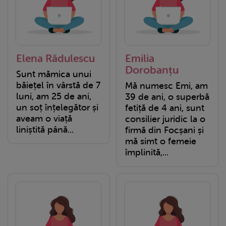
Elena Rădulescu
Emilia
Dorobanțu
Sunt mămica unui
băiețel în vârstă de 7
Mă numesc Emi, am
luni, am 25 de ani,
39 de ani, o superbă
un soț înțelegător și
fetiță de 4 ani, sunt
aveam o viață
consilier juridic la o
liniștită până...
firmă din Focșani și
mă simt o femeie
împlinită,...