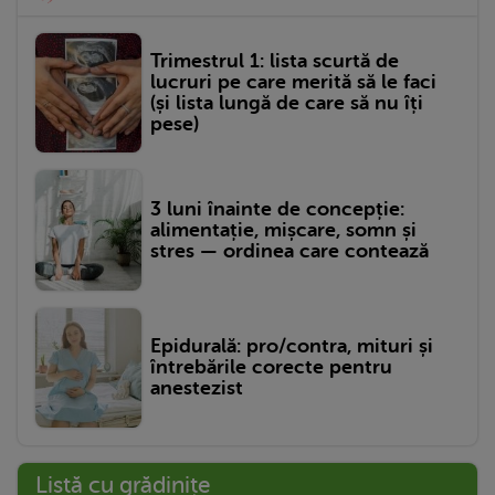
Trimestrul 1: lista scurtă de
lucruri pe care merită să le faci
(și lista lungă de care să nu îți
pese)
3 luni înainte de concepție:
alimentație, mișcare, somn și
stres — ordinea care contează
Epidurală: pro/contra, mituri și
întrebările corecte pentru
anestezist
Listă cu grădinițe