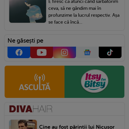
E firesc ca atunci când sărbătorim
ceva, să ne gândim mai în
profunzime la lucrul respectiv. Așa
se face că încă...
Ne găsești pe
Cine au fost părinții lui Nicușor