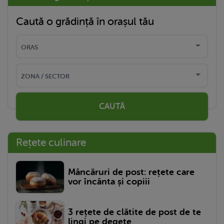
Caută o grădință în orașul tău
CAUTĂ
Rețete culinare
Mâncăruri de post: rețete care
vor încânta și copiii
3 rețete de clătite de post de te
lingi pe degete