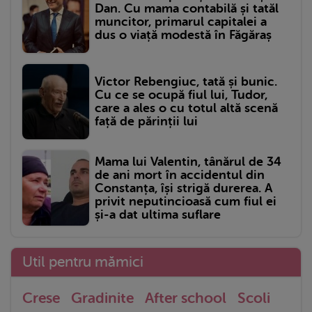
Dan. Cu mama contabilă și tatăl
muncitor, primarul capitalei a
dus o viață modestă în Făgăraș
Victor Rebengiuc, tată și bunic.
Cu ce se ocupă fiul lui, Tudor,
care a ales o cu totul altă scenă
față de părinții lui
Mama lui Valentin, tânărul de 34
de ani mort în accidentul din
Constanța, își strigă durerea. A
privit neputincioasă cum fiul ei
și-a dat ultima suflare
Util pentru mămici
Crese
Gradinite
After school
Scoli