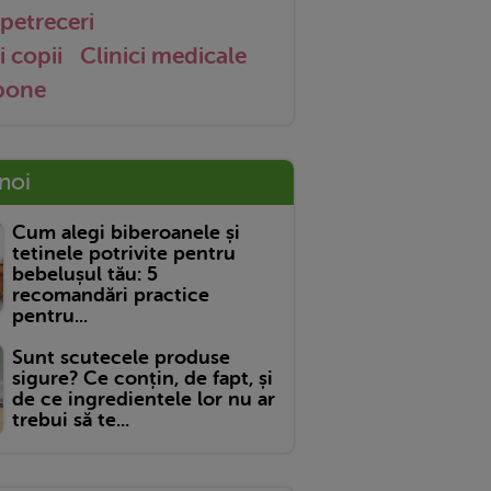
petreceri
i copii
Clinici medicale
 bone
 noi
Cum alegi biberoanele și
tetinele potrivite pentru
bebelușul tău: 5
recomandări practice
pentru...
Sunt scutecele produse
sigure? Ce conțin, de fapt, și
de ce ingredientele lor nu ar
trebui să te...