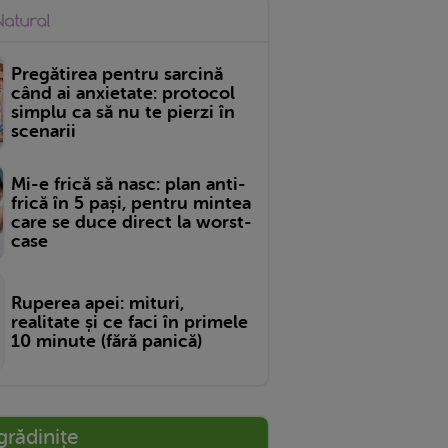
Pregătirea pentru sarcină
când ai anxietate: protocol
simplu ca să nu te pierzi în
scenarii
Mi-e frică să nasc: plan anti-
frică în 5 pași, pentru mintea
care se duce direct la worst-
case
Ruperea apei: mituri,
realitate și ce faci în primele
10 minute (fără panică)
grădinițe