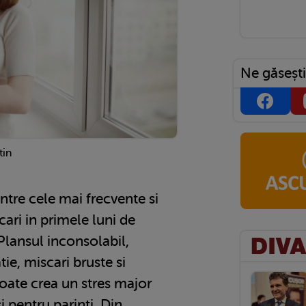
Ne găsești
tin
intre cele mai frecvente si
cari in primele luni de
 Plansul inconsolabil,
tie, miscari bruste si
poate crea un stres major
i pentru parinti. Din