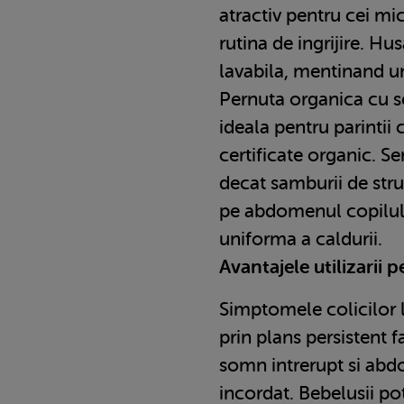
atractiv pentru cei mic
rutina de ingrijire. Hu
lavabila, mentinand un
Pernuta organica cu se
ideala pentru parintii
certificate organic. S
decat samburii de stru
pe abdomenul copilului
uniforma a caldurii.
Avantajele utilizarii p
Simptomele colicilor 
prin plans persistent 
somn intrerupt si ab
incordat. Bebelusii p