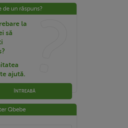
e de un răspuns?
trebare la
ei să
i
s?
tatea
e ajută.
ÎNTREABĂ
ter Qbebe