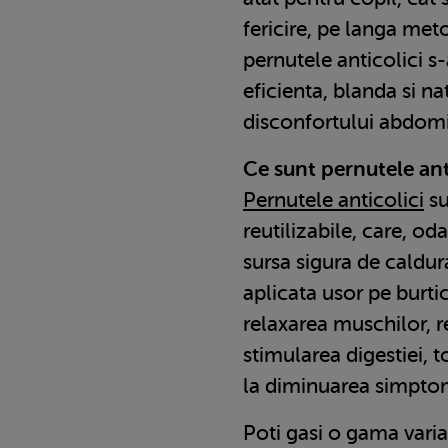
fericire, pe langa met
pernutele anticolici s-
eficienta, blanda si n
disconfortului abdomin
Ce sunt pernutele ant
Pernutele anticolici
su
reutilizabile, care, od
sursa sigura de caldur
aplicata usor pe burti
relaxarea muschilor, 
stimularea digestiei, 
la diminuarea simptom
Poti gasi o gama varia