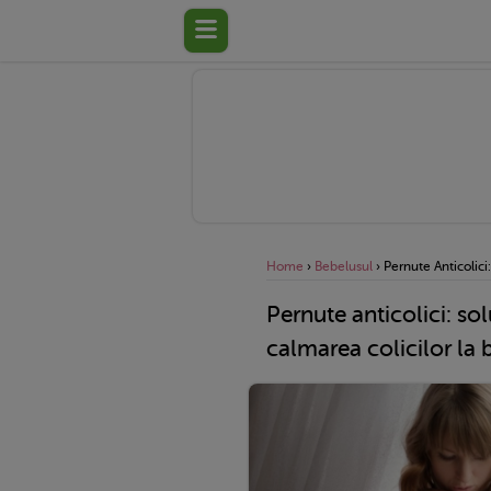
Home
›
Bebelusul
›
Pernute Anticolici
Pernute anticolici: sol
calmarea colicilor la 