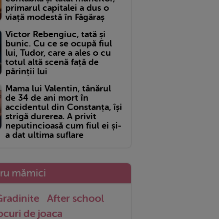
primarul capitalei a dus o
viață modestă în Făgăraș
Victor Rebengiuc, tată și
bunic. Cu ce se ocupă fiul
lui, Tudor, care a ales o cu
totul altă scenă față de
părinții lui
Mama lui Valentin, tânărul
de 34 de ani mort în
accidentul din Constanța, își
strigă durerea. A privit
neputincioasă cum fiul ei și-
a dat ultima suflare
tru mămici
radinite
After school
ocuri de joaca