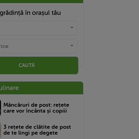
grădință în orașul tău
CAUTĂ
ulinare
Mâncăruri de post: rețete
care vor încânta și copiii
3 rețete de clătite de post
de te lingi pe degete