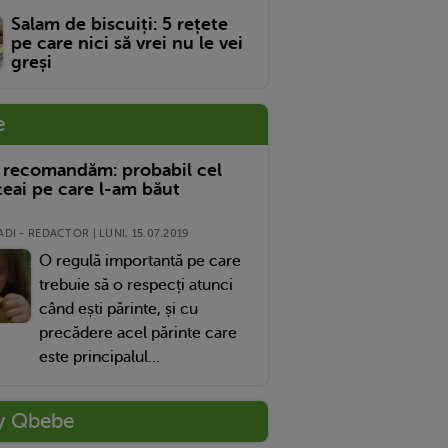
Salam de biscuiți: 5 rețete
pe care nici să vrei nu le vei
greși
e
 recomandăm: probabil cel
eai pe care l-am băut
DI - REDACTOR | LUNI, 15.07.2019
O regulă importantă pe care
trebuie să o respecți atunci
când ești părinte, și cu
precădere acel părinte care
este principalul...
y Qbebe