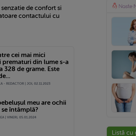
o senzatie de confort si
atoare contactului cu
tre cei mai mici
i prematuri din lume s-a
la 328 de grame. Este
e...
 - REDACTOR | JOI, 02.11.2023
bebelușul meu are ochii
e se întâmplă?
A | VINERI, 05.01.2024
Listă cu 