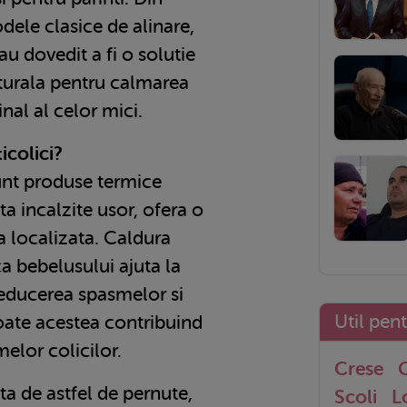
odele clasice de alinare,
au dovedit a fi o solutie
aturala pentru calmarea
al al celor mici.
icolici?
nt produse termice
ata incalzite usor, ofera o
a localizata. Caldura
ca bebelusului ajuta la
reducerea spasmelor si
Util pen
toate acestea contribuind
elor colicilor.
Crese
G
ta de astfel de pernute,
Scoli
L