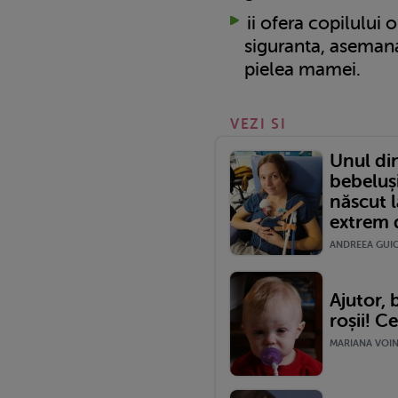
ii ofera copilului 
siguranta, aseman
pielea mamei.
VEZI SI
Unul din
bebeluș
născut 
extrem d
ANDREEA GUICA
Ajutor, 
roșii! C
MARIANA VOINE