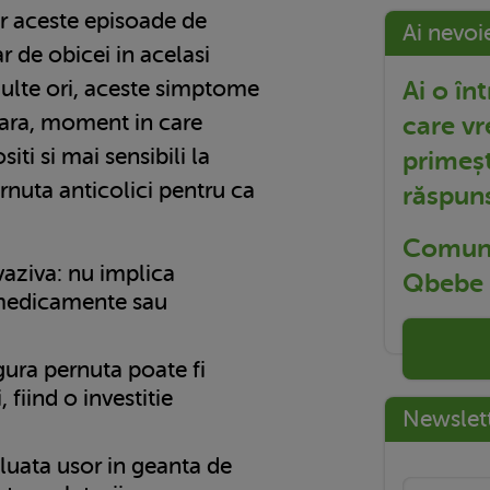
iar aceste episoade de
Ai nevoi
r de obicei in acelasi
Ai o în
ulte ori, aceste simptome
eara, moment in care
care vr
iti si mai sensibili la
primeșt
rnuta anticolici pentru ca
răspun
Comuni
vaziva: nu implica
Qbebe t
 medicamente sau
ngura pernuta poate fi
, fiind o investitie
Newslet
 luata usor in geanta de