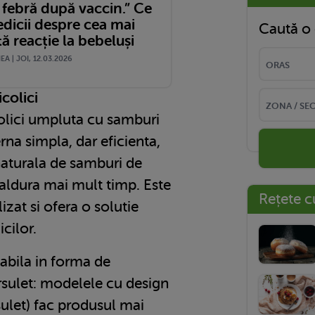
 febră după vaccin.” Ce
dicii despre cea mai
Caută o 
ă reacție la bebeluși
A | JOI, 12.03.2026
icolici
olici umpluta cu samburi
rna simpla, dar eficienta,
aturala de samburi de
caldura mai mult timp. Este
Rețete c
izat si ofera o solutie
cilor.
abila in forma de
rsulet: modelele cu design
sulet) fac produsul mai