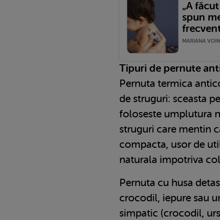
„A făcut
spun me
frecvent
MARIANA VOINE
Tipuri de pernute ant
Pernuta termica antic
de struguri: sceasta pe
foloseste umplutura n
struguri care mentin 
compacta, usor de util
naturala impotriva coli
Pernuta cu husa detas
crocodil, iepure sau u
simpatic (crocodil, ur