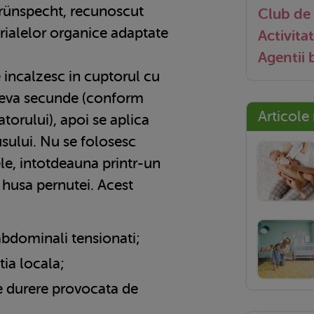
rünspecht, recunoscut
Club de 
rialelor organice adaptate
Activitat
Agentii
e incalzesc in cuptorul cu
eva secunde (conform
Articole
torului), apoi se aplica
sului. Nu se folosesc
ele, intotdeauna printr-un
n husa pernutei. Acest
abdominali tensionati;
tia locala;
e durere provocata de