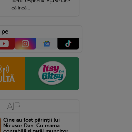
lucrul respectiv. Așa se face
că încă...
 pe
Cine au fost părinții lui
Nicușor Dan. Cu mama
contabilă și tatăl muncitor,