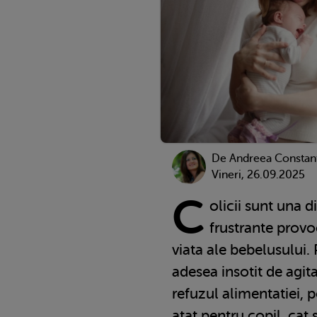
De
Andreea Constan
Vineri, 26.09.2025
C
olicii sunt una d
frustrante provo
viata ale bebelusului.
adesea insotit de agita
refuzul alimentatiei, 
atat pentru copil, cat s