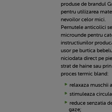
produse de brandul G
pentru utilizarea mate
nevoilor celor mici.
Pernutele anticolici s
microunde pentru cat
instructiunilor produca
usor pe burtica bebelu
niciodata direct pe pi
strat de haine sau pri
proces termic bland:
relaxaza muschii 
stimuleaza circula
reduce senzatia d
gaze;