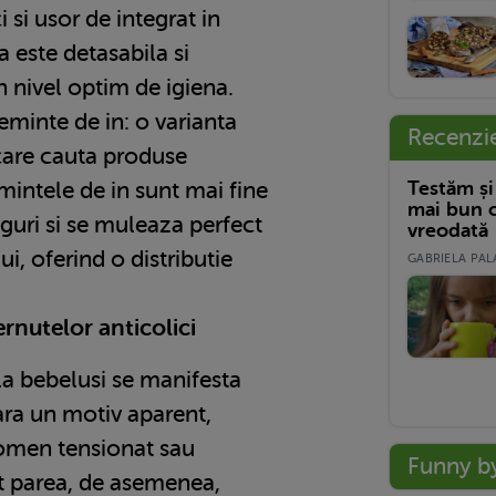
i si usor de integrat in
sa este detasabila si
 nivel optim de igiena.
minte de in: o varianta
Recenzi
 care cauta produse
Testăm și
emintele de in sunt mai fine
mai bun c
guri si se muleaza perfect
vreodată
, oferind o distributie
GABRIELA PALA
ernutelor anticolici
la bebelusi se manifesta
fara un motiv aparent,
domen tensionat sau
Funny b
ot parea, de asemenea,