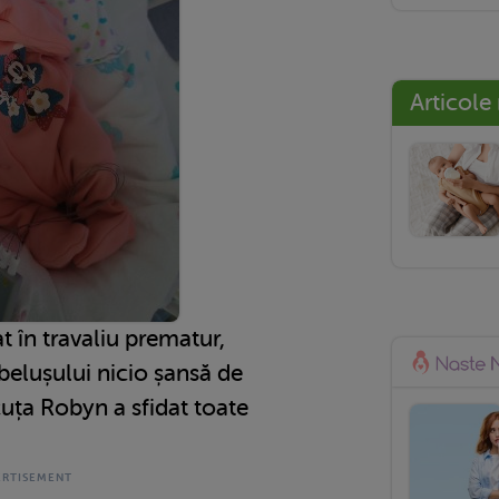
Articole
t în travaliu prematur,
belușului nicio șansă de
cuța Robyn a sfidat toate