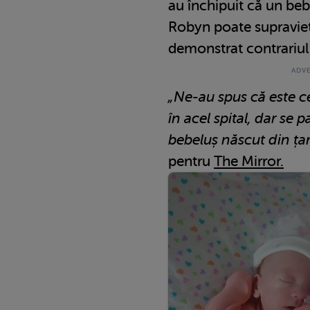
au închipuit că un be
Robyn poate supravieț
demonstrat contrariul
„Ne-au spus că este c
în acel spital, dar se 
bebeluș născut din ța
pentru
The Mirror.