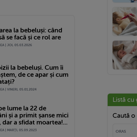
area la bebeluși: când
să se facă și ce rol are
A | JOI, 05.03.2026
ii la bebeluși. Cum îi
ștem, de ce apar și cum
atați?
A | VINERI, 05.01.2024
Listă cu 
pe lume la 22 de
i și a primit șanse mici
Caută o 
, dar a sfidat moartea!...
A | MARŢI, 05.09.2023