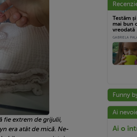
Recenzi
Testăm și
mai bun c
vreodată
GABRIELA PALA
Funny b
Ai nevoi
 fie extrem de grijulii,
Ai o în
yn era atât de mică. Ne-