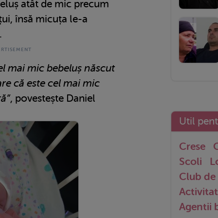
beluș atât de mic precum
ui, însă micuța le-a
.
el mai mic bebeluș născut
pare că este cel mai mic
ră”
, povestește Daniel
Util pen
Crese
G
Scoli
L
Club de 
Activitat
Agentii