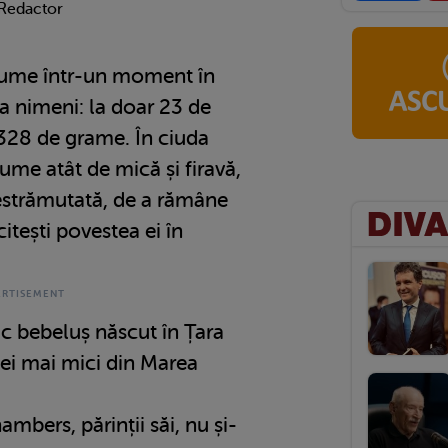
 Redactor
lume într-un moment în
a nimeni: la doar 23 de
328 de grame. În ciuda
lume atât de mică și firavă,
nestrămutată, de a rămâne
citești povestea ei în
c bebeluș născut în Țara
 cei mai mici din Marea
mbers, părinții săi, nu și-