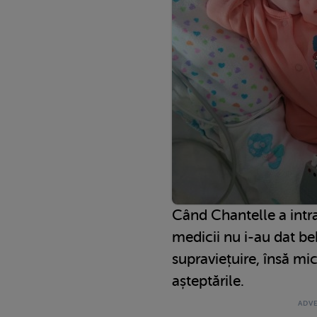
Când Chantelle a intra
medicii nu i-au dat be
supraviețuire, însă mi
așteptările.