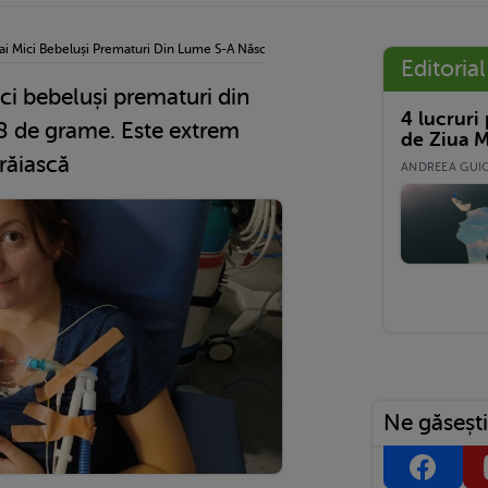
ai Mici Bebeluși Prematuri Din Lume S-A Născut La 328 De Grame. Este Extrem De M
Editorial
ci bebeluși prematuri din
4 lucruri
8 de grame. Este extrem
de Ziua M
trăiască
ANDREEA GUICĂ
Ne găsești