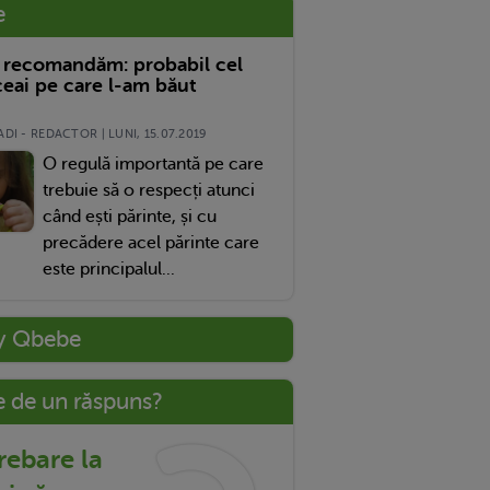
e
 recomandăm: probabil cel
eai pe care l-am băut
DI - REDACTOR | LUNI, 15.07.2019
O regulă importantă pe care
trebuie să o respecți atunci
când ești părinte, și cu
precădere acel părinte care
este principalul...
y Qbebe
e de un răspuns?
trebare la