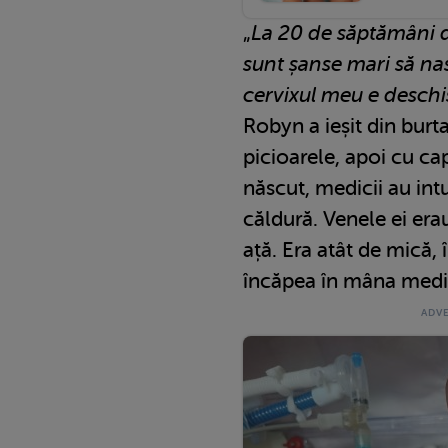
„
La 20 de săptămâni d
sunt șanse mari să na
cervixul meu e deschi
Robyn a ieșit din burt
picioarele, apoi cu ca
născut, medicii au int
căldură. Venele ei era
ață. Era atât de mică, 
încăpea în mâna medi