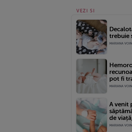
VEZI SI
Decalot
trebuie 
MARIANA VOINE
Hemoroiz
recunoa
pot fi tr
MARIANA VOINE
A venit 
săptămân
de viață
MARIANA VOINE