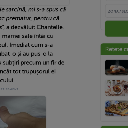
e sarcină, mi s-a spus că
sc prematur, pentru că
s
”, a dezvăluit Chantelle.
a mamei sale întâi cu
pul. Imediat cum s-a
Rețete c
ubat-o și au pus-o la
u subțiri precum un fir de
încât tot trupușorul ei
cului.