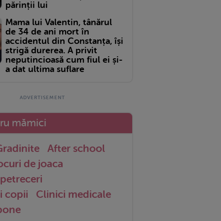
părinții lui
Mama lui Valentin, tânărul
de 34 de ani mort în
accidentul din Constanța, își
strigă durerea. A privit
neputincioasă cum fiul ei și-
a dat ultima suflare
tru mămici
radinite
After school
ocuri de joaca
petreceri
i copii
Clinici medicale
 bone