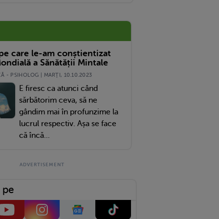
ică, Dar Luptă Să Trăiască
 pe care le-am conștientizat
ondială a Sănătății Mintale
 - PSIHOLOG | MARŢI, 10.10.2023
E firesc ca atunci când
sărbătorim ceva, să ne
gândim mai în profunzime la
lucrul respectiv. Așa se face
că încă...
 pe