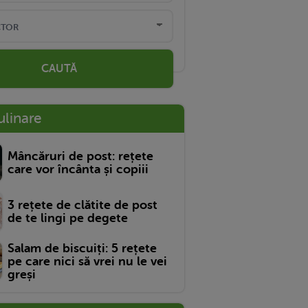
CAUTĂ
ulinare
Mâncăruri de post: rețete
care vor încânta și copiii
3 rețete de clătite de post
de te lingi pe degete
Salam de biscuiți: 5 rețete
pe care nici să vrei nu le vei
greși