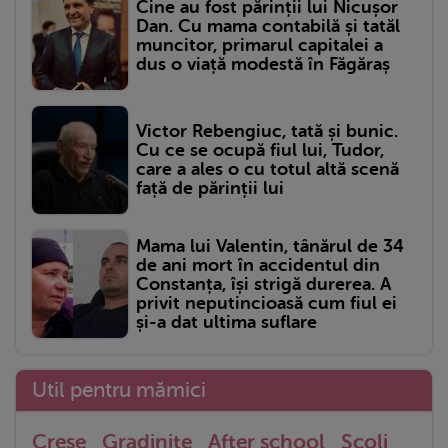
Cine au fost părinții lui Nicușor
Dan. Cu mama contabilă și tatăl
muncitor, primarul capitalei a
dus o viață modestă în Făgăraș
Victor Rebengiuc, tată și bunic.
Cu ce se ocupă fiul lui, Tudor,
care a ales o cu totul altă scenă
față de părinții lui
Mama lui Valentin, tânărul de 34
de ani mort în accidentul din
Constanța, își strigă durerea. A
privit neputincioasă cum fiul ei
și-a dat ultima suflare
Util pentru mămici
Crese
Gradinite
After school
Scoli