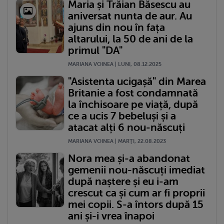
Maria și Trăian Băsescu au
aniversat nunta de aur. Au
ajuns din nou în fața
altarului, la 50 de ani de la
primul "DA"
MARIANA VOINEA | LUNI, 08.12.2025
"Asistenta ucigașă" din Marea
Britanie a fost condamnată
la închisoare pe viață, după
ce a ucis 7 bebeluși și a
atacat alți 6 nou-născuți
MARIANA VOINEA | MARŢI, 22.08.2023
Nora mea și-a abandonat
gemenii nou-născuți imediat
după naștere și eu i-am
crescut ca și cum ar fi proprii
mei copii. S-a întors după 15
ani și-i vrea înapoi