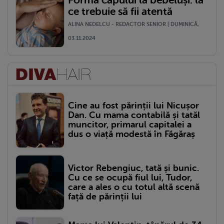
Forma capului la bebeluși: la
ce trebuie să fii atentă
ALINA NEDELCU - REDACTOR SENIOR | DUMINICĂ,
03.11.2024
Cine au fost părinții lui Nicușor
Dan. Cu mama contabilă și tatăl
muncitor, primarul capitalei a
dus o viață modestă în Făgăraș
Victor Rebengiuc, tată și bunic.
Cu ce se ocupă fiul lui, Tudor,
care a ales o cu totul altă scenă
față de părinții lui