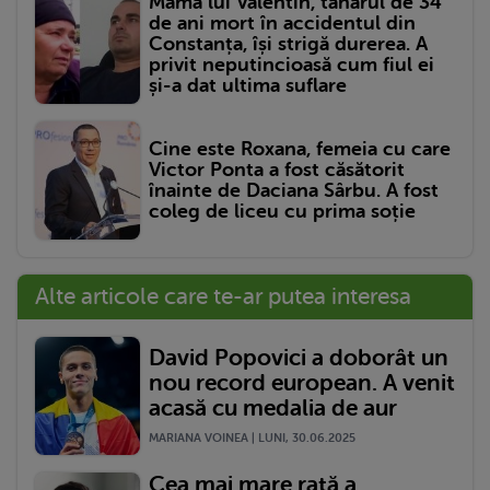
Mama lui Valentin, tânărul de 34
de ani mort în accidentul din
Constanța, își strigă durerea. A
privit neputincioasă cum fiul ei
și-a dat ultima suflare
Cine este Roxana, femeia cu care
Victor Ponta a fost căsătorit
înainte de Daciana Sârbu. A fost
coleg de liceu cu prima soție
Alte articole care te-ar putea interesa
David Popovici a doborât un
nou record european. A venit
acasă cu medalia de aur
MARIANA VOINEA | LUNI, 30.06.2025
Cea mai mare rată a