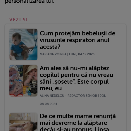
personalizarea lui.
VEZI SI
Cum protejăm bebelușii de
virusurile respiratori anul
acesta?
MARIANA VOINEA | LUNI, 04.12.2023
Am ales să nu-mi alăptez
copilul pentru că nu vreau
sâni „șosete”. Este corpul
meu, eu...
ALINA NEDELCU - REDACTOR SENIOR | JOI,
08.08.2024
De ce multe mame renunță
mai devreme la alăptare
decât și-au propus. Lipsa