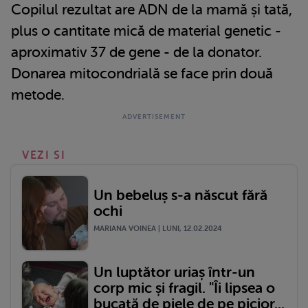
Copilul rezultat are ADN de la mamă și tată,
plus o cantitate mică de material genetic -
aproximativ 37 de gene - de la donator.
Donarea mitocondrială se face prin două
metode.
VEZI SI
Un bebeluș s-a născut fără
ochi
MARIANA VOINEA | LUNI, 12.02.2024
Un luptător uriaș într-un
corp mic și fragil. "Îi lipsea o
bucată de piele de pe picior...