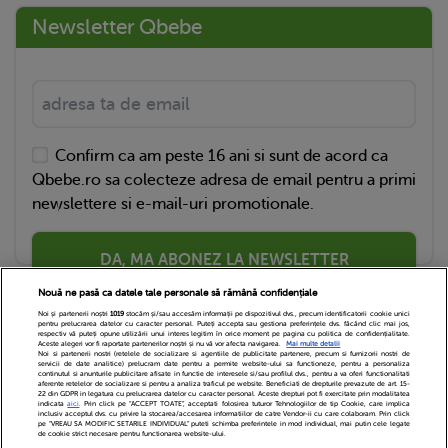
Newsletter Qbebe
Confirm ca am peste 16 ani si sunt de acord ca
Qbebe.ro sa colecteze adresa de email pentru a primi
newslettere si e-mail-uri promotionale.
DA, MA ABONEZ LA NEWSLETTER
Nouă ne pasă ca datele tale personale să rămână confidențiale
Noi și partenerii noștri
1019
stocăm și/sau accesăm informații pe dispozitivul dvs., precum identificatorii cookie unici
pentru prelucrarea datelor cu caracter personal. Puteți accepta sau gestiona preferințele dvs. făcând clic mai jos,
respectiv vă puteți opune utilizării unui interes legitim în orice moment pe pagina cu politica de confidențialitate.
Aceste alegeri vor fi raportate partenerilor noștri și nu vă vor afecta navigarea.
Mai multe detalii
Noi si partenerii nostri (retelele de socializare si agentiile de publicitate partenere, precum si furnizorii nostri de
servicii de date analitice) prelucram date pentru a permite website-ului sa functioneze, pentru a personaliza
continutul si anunturile publicitare afisate in functie de interesele si/sau profilul dvs., pentru a va oferi functionalitati
aferente retelelor de socializare si pentru a analiza traficul pe website. Beneficiati de drepturile prevazute de art. 15-
22 din GDPR in legatura cu prelucrarea datelor cu caracter personal. Aceste drepturi pot fi exercitate prin modalitatea
indicata
aici
. Prin click pe “ACCEPT TOATE”, acceptati folosirea tuturor Tehnologiilor de tip Cookie, care implica
inclusiv acceptul dvs. cu privire la stocarea/accesarea informatiilor de catre Vendor-ii cu care colaboram. Prin click
Echipa Editoriala
Newsletter
Contact
pe “VREAU SA MODIFIC SETARILE INDIVIDUAL” puteti schimba preferintele in mod individual, mai putin cele legate
de cookie strict necesare pentru functionarea website-ului.