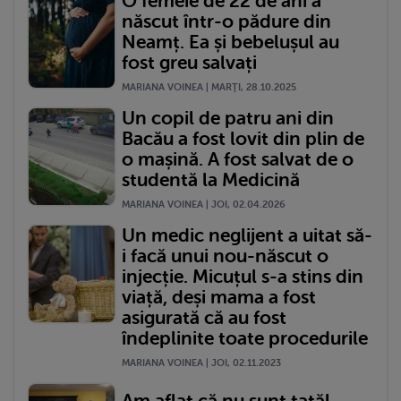
O femeie de 22 de ani a
născut într-o pădure din
Neamț. Ea și bebelușul au
fost greu salvați
MARIANA VOINEA | MARŢI, 28.10.2025
Un copil de patru ani din
Bacău a fost lovit din plin de
o mașină. A fost salvat de o
studentă la Medicină
MARIANA VOINEA | JOI, 02.04.2026
Un medic neglijent a uitat să-
i facă unui nou-născut o
injecție. Micuțul s-a stins din
viață, deși mama a fost
asigurată că au fost
îndeplinite toate procedurile
MARIANA VOINEA | JOI, 02.11.2023
Am aflat că nu sunt tatăl