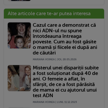
Alte articole care te-ar putea interesa
Cazul care a demonstrat că
nici ADN-ul nu spune
întotdeauna întreaga
poveste. Cum au fost găsite
o mamă și fiicele ei după ani
de căutări
MARIANA VOINEA | JOI, 28.05.2026
Misterul unei dispariții subite
a fost soluționat după 40 de
ani. O femeie a aflat, în
sfârșit, de ce a fost părăsită
de mama ei cu ajutorul unui
test ADN
MARIANA VOINEA | LUNI, 11.12.2023