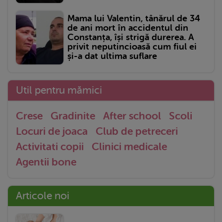
Mama lui Valentin, tânărul de 34
de ani mort în accidentul din
Constanța, își strigă durerea. A
privit neputincioasă cum fiul ei
și-a dat ultima suflare
Util pentru mămici
Crese
Gradinite
After school
Scoli
Locuri de joaca
Club de petreceri
Activitati copii
Clinici medicale
Agentii bone
Articole noi