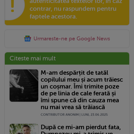
!
autenticitatea textelor lor, in caz
contrar, nu raspundem pentru
faptele acestora.
Urmareste-ne pe Google News
Citeste mai mult
M-am despărțit de tatăl
copilului meu și acum trăiesc
un coșmar. Îmi trimite poze
de pe linia de cale ferată și
îmi spune că din cauza mea
nu mai vrea să trăiască
CONTRIBUTOR ANONIM | LUNI, 23.06.2025
După ce mi-am pierdut fata,
Dumnezeu mi-a trimis un