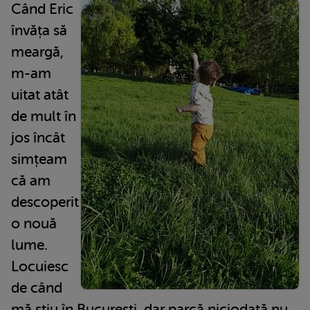
Când Eric
învăța să
meargă,
m-am
uitat atât
de mult în
jos încât
simțeam
că am
descoperit
o nouă
lume.
Locuiesc
de când
mă știu în București, dar parcă niciodată nu