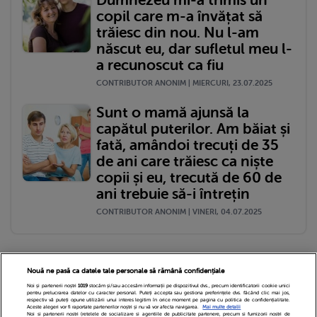
copil care m-a învățat să
trăiesc din nou. Nu l-am
născut eu, dar sufletul meu l-
a recunoscut ca fiu
CONTRIBUTOR ANONIM | MIERCURI, 23.07.2025
Sunt o mamă ajunsă la
capătul puterilor. Am băiat și
fată, amândoi trecuți de 35
de ani care trăiesc ca niște
copii și eu, trecută de 60 de
ani trebuie să-i întrețin
CONTRIBUTOR ANONIM | VINERI, 04.07.2025
Nouă ne pasă ca datele tale personale să rămână confidențiale
Noi și partenerii noștri
1019
stocăm și/sau accesăm informații pe dispozitivul dvs., precum identificatorii cookie unici
pentru prelucrarea datelor cu caracter personal. Puteți accepta sau gestiona preferințele dvs. făcând clic mai jos,
respectiv vă puteți opune utilizării unui interes legitim în orice moment pe pagina cu politica de confidențialitate.
Aceste alegeri vor fi raportate partenerilor noștri și nu vă vor afecta navigarea.
Mai multe detalii
Noi si partenerii nostri (retelele de socializare si agentiile de publicitate partenere, precum si furnizorii nostri de