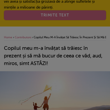
vei avea și satisfacția grozavă de a atinge sufletele și
mințile a milioane de părinți.
TRIMITE TEXT
Home
›
Contributors
›
Copilul Meu M-A Învățat Să Trăiesc În Prezent Și Să Mă Bu
Copilul meu m-a învățat să trăiesc în
prezent și să mă bucur de ceea ce văd, aud,
miros, simt ASTĂZI!