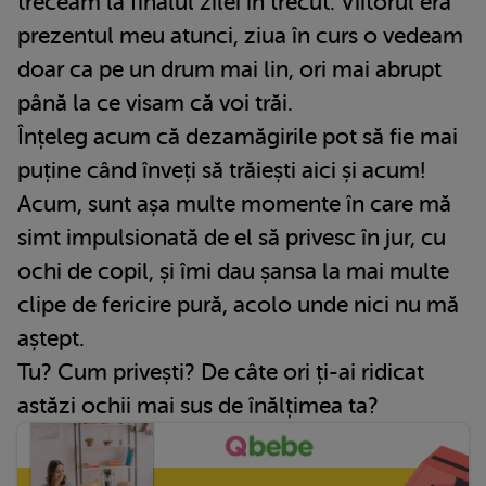
treceam la finalul zilei în trecut. Viitorul era
prezentul meu atunci, ziua în curs o vedeam
doar ca pe un drum mai lin, ori mai abrupt
până la ce visam că voi trăi.
Înțeleg acum că dezamăgirile pot să fie mai
puține când înveți să trăiești aici și acum!
Acum, sunt așa multe momente în care mă
simt impulsionată de el să privesc în jur, cu
ochi de copil, și îmi dau șansa la mai multe
clipe de fericire pură, acolo unde nici nu mă
aștept.
Tu? Cum privești? De câte ori ți-ai ridicat
astăzi ochii mai sus de înălțimea ta?