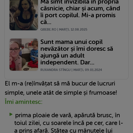
Mă simt invizibilă în propria
căsnicie, chiar și acum, când
îi port copilul. Mi-a promis
că...
QBEBE.RO | MARŢI, 12.08.2025
Sunt mama unui copil
nevăzător și îmi doresc să
ajungă un adult
independent. Dar...
RUXANDRA STÎNGU | MARŢI, 09.01.2024
El m-a (re)învățat să mă bucur de lucruri
simple, unele atât de simple și frumoase!
Îmi amintesc:
prima ploaie de vară, apărută brusc, în
toiul zilei, cu soarele încă pe cer, care l-
a prins afară. Stătea cu mânuțele lui