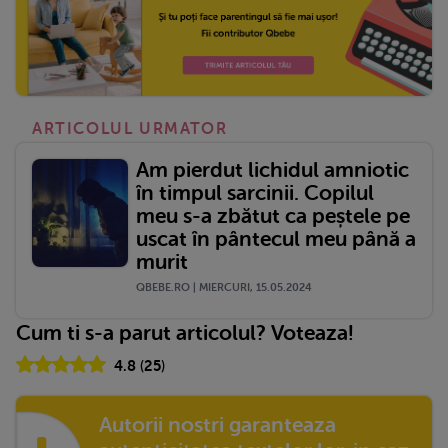
ARTICOLUL URMATOR
Am pierdut lichidul amniotic
în timpul sarcinii. Copilul
meu s-a zbătut ca peștele pe
uscat în pântecul meu până a
murit
QBEBE.RO | MIERCURI, 15.05.2024
Cum ti s-a parut articolul? Voteaza!
4.8
(
25
)
Autorii nostri garanteaza