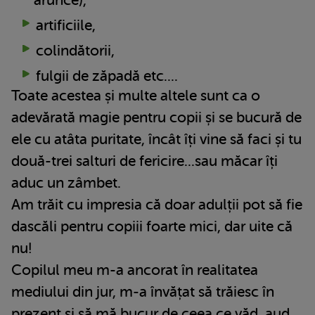
arunce),
artificiile,
colindătorii,
fulgii de zăpadă etc....
Toate acestea și multe altele sunt ca o
adevărată magie pentru copii și se bucură de
ele cu atâta puritate, încât îți vine să faci și tu
două-trei salturi de fericire...sau măcar îți
aduc un zâmbet.
Am trăit cu impresia că doar adulții pot să fie
dascăli pentru copiii foarte mici, dar uite că
nu!
Copilul meu m-a ancorat în realitatea
mediului din jur, m-a învățat să trăiesc în
prezent și să mă bucur de ceea ce văd, aud,