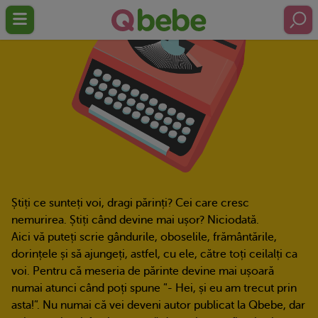
Știți ce sunteți voi, dragi părinți? Cei care cresc
nemurirea. Știți când devine mai ușor? Niciodată.
Aici vă puteți scrie gândurile, oboselile, frământările,
dorințele și să ajungeți, astfel, cu ele, către toți ceilalți ca
voi. Pentru că meseria de părinte devine mai ușoară
numai atunci când poți spune ”- Hei, și eu am trecut prin
asta!”. Nu numai că vei deveni autor publicat la Qbebe, dar