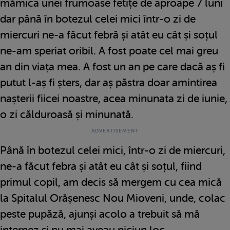
mămica unei frumoase fetițe de aproape 7 luni
dar până în botezul celei mici într-o zi de
miercuri ne-a făcut febră și atât eu cât și soțul
ne-am speriat oribil. A fost poate cel mai greu
an din viața mea. A fost un an pe care dacă aș fi
putut l-aș fi șters, dar aș păstra doar amintirea
nașterii fiicei noastre, acea minunata zi de iunie,
o zi călduroasă și minunată.
Până în botezul celei mici, într-o zi de miercuri,
ne-a făcut febra și atât eu cât și soțul, fiind
primul copil, am decis să mergem cu cea mică
la Spitalul Orășenesc Nou Mioveni, unde, colac
peste pupăză, ajunși acolo a trebuit să mă
internez și nu mai aveau niciun loc.