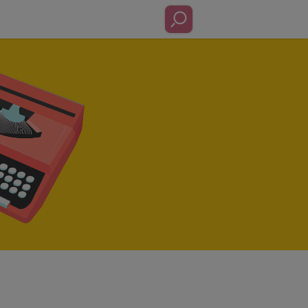
ă Îmi Ia Copilul”