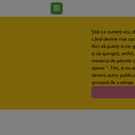
Știți ce sunteți voi,
când devine mai ușo
Aici vă puteți scrie 
și să ajungeți, astfel
meseria de părinte 
spune ”- Hei, și eu 
deveni autor publicat
grozavă de a atinge s