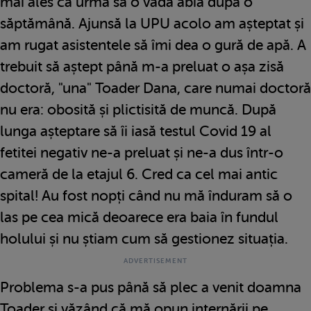
mai ales că urma să o vadă abia după o
săptămână. Ajunsă la UPU acolo am așteptat și
am rugat asistentele să îmi dea o gură de apă. A
trebuit să aștept până m-a preluat o așa zisă
doctoră, "una" Toader Dana, care numai doctoră
nu era: obosită și plictisită de muncă. După
lunga așteptare să îi iasă testul Covid 19 al
fetitei negativ ne-a preluat și ne-a dus într-o
cameră de la etajul 6. Cred ca cel mai antic
spital! Au fost nopți când nu mă înduram să o
las pe cea mică deoarece era baia în fundul
holului și nu știam cum să gestionez situația.
Problema s-a pus până să plec a venit doamna
Toader și văzând că mă opun internării pe