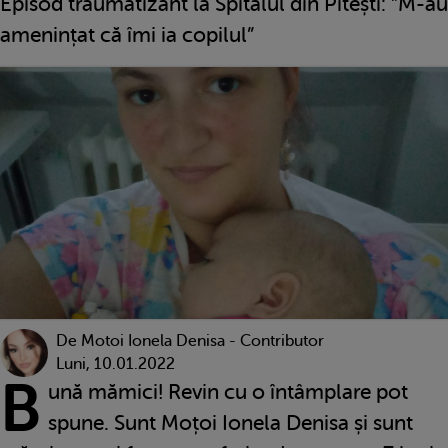
Episod traumatizant la Spitalul din Pitești: ”M-au
amenințat că îmi ia copilul”
De
Motoi Ionela Denisa - Contributor
Luni, 10.01.2022
B
ună mămici! Revin cu o întâmplare pot
spune. Sunt Moțoi Ionela Denisa și sunt