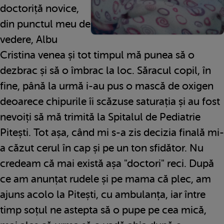
doctoriță novice,
din punctul meu de
vedere, Albu
Cristina venea și tot timpul mă punea să o
dezbrac și să o îmbrac la loc. Săracul copil, în
fine, până la urmă i-au pus o mască de oxigen
deoarece chipurile îi scăzuse saturația și au fost
nevoiți să mă trimită la Spitalul de Pediatrie
Pitești. Tot așa, când mi s-a zis decizia finală mi-
a căzut cerul în cap și pe un ton sfidător. Nu
credeam că mai există așa "doctori" reci. După
ce am anunțat rudele și pe mama că plec, am
ajuns acolo la Pitești, cu ambulanța, iar între
timp soțul ne astepta să o pupe pe cea mică,