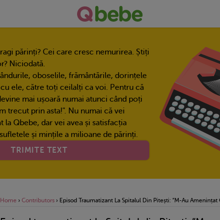
 dragi părinți? Cei care cresc nemurirea. Știți
r? Niciodată.
gândurile, oboselile, frământările, dorințele
, cu ele, către toți ceilalți ca voi. Pentru că
devine mai ușoară numai atunci când poți
am trecut prin asta!”. Nu numai că vei
 la Qbebe, dar vei avea și satisfacția
ufletele și mințile a milioane de părinți.
TRIMITE TEXT
Home
›
Contributors
›
Episod Traumatizant La Spitalul Din Pitești: ”M-Au Amenințat C