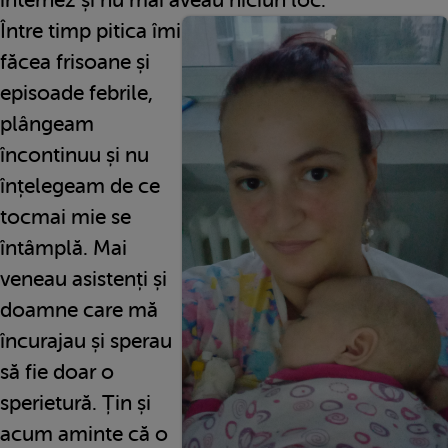
Între timp pitica îmi
făcea frisoane și
episoade febrile,
plângeam
încontinuu și nu
înțelegeam de ce
tocmai mie se
întâmplă. Mai
veneau asistenți și
doamne care mă
încurajau și sperau
să fie doar o
sperietură. Țin și
acum aminte că o