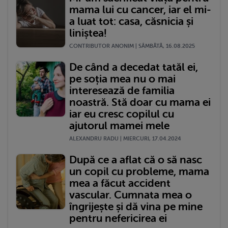
mama lui cu cancer, iar el mi-
a luat tot: casa, căsnicia și
liniștea!
CONTRIBUTOR ANONIM | SÂMBĂTĂ, 16.08.2025
De când a decedat tatăl ei,
pe soția mea nu o mai
interesează de familia
noastră. Stă doar cu mama ei
iar eu cresc copilul cu
ajutorul mamei mele
ALEXANDRU RADU | MIERCURI, 17.04.2024
După ce a aflat că o să nasc
un copil cu probleme, mama
mea a făcut accident
vascular. Cumnata mea o
îngrijește și dă vina pe mine
pentru nefericirea ei