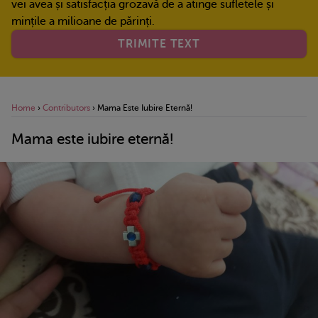
vei avea și satisfacția grozavă de a atinge sufletele și
mințile a milioane de părinți.
TRIMITE TEXT
Home
›
Contributors
›
Mama Este Iubire Eternă!
Mama este iubire eternă!