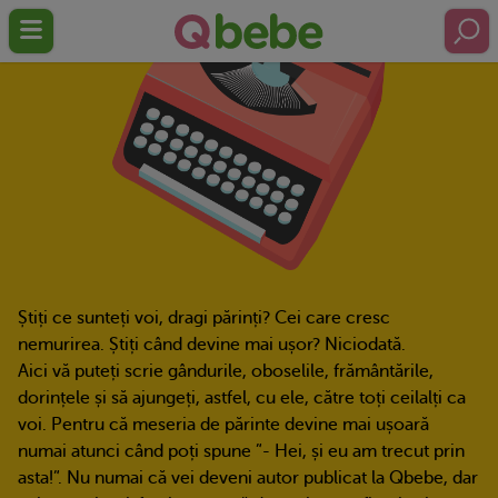
Știți ce sunteți voi, dragi părinți? Cei care cresc
nemurirea. Știți când devine mai ușor? Niciodată.
Aici vă puteți scrie gândurile, oboselile, frământările,
dorințele și să ajungeți, astfel, cu ele, către toți ceilalți ca
voi. Pentru că meseria de părinte devine mai ușoară
numai atunci când poți spune ”- Hei, și eu am trecut prin
asta!”. Nu numai că vei deveni autor publicat la Qbebe, dar