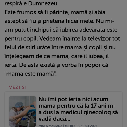
respiră e Dumnezeu.
Este frumos să fi părinte, mamă și abia
aștept să fiu și prietena fiicei mele. Nu mi-
am putut închipui că iubirea adevărată este
pentru copil. Vedeam înainte la televizor tot
felul de știri urâte între mama și copil și nu
înțelegeam de ce mama, care îl iubea, îl
ierta. De asta există și vorba în popor că
"mama este mamă".
VEZI SI
Nu îmi pot ierta nici acum
mama pentru că la 17 ani m-
a dus la medicul ginecolog să
vadă dacă...
MINEA MARIANA | MIERCURI, 10.04.2024