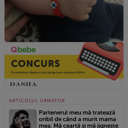
ARTICOLUL URMATOR
Partenerul meu mă tratează
oribil de când a murit mama
mea. Mă ceartă și mă jignește