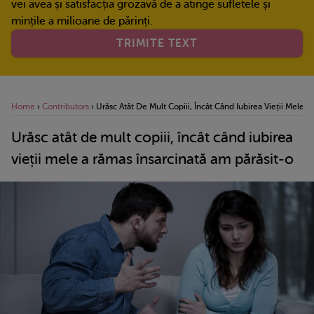
vei avea și satisfacția grozavă de a atinge sufletele și
mințile a milioane de părinți.
TRIMITE TEXT
Home
›
Contributors
›
Urăsc Atât De Mult Copiii, Încât Când Iubirea Vieții Mele 
Urăsc atât de mult copiii, încât când iubirea
vieții mele a rămas însarcinată am părăsit-o