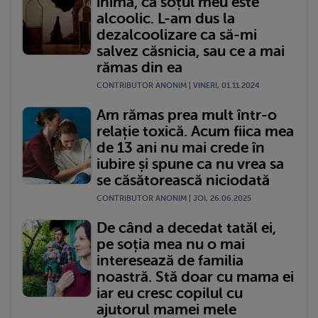
inima, că soțul meu este
alcoolic. L-am dus la
dezalcoolizare ca să-mi
salvez căsnicia, sau ce a mai
rămas din ea
CONTRIBUTOR ANONIM | VINERI, 01.11.2024
Am rămas prea mult într-o
relație toxică. Acum fiica mea
de 13 ani nu mai crede în
iubire și spune ca nu vrea sa
se căsătorească niciodată
CONTRIBUTOR ANONIM | JOI, 26.06.2025
De când a decedat tatăl ei,
pe soția mea nu o mai
interesează de familia
noastră. Stă doar cu mama ei
iar eu cresc copilul cu
ajutorul mamei mele