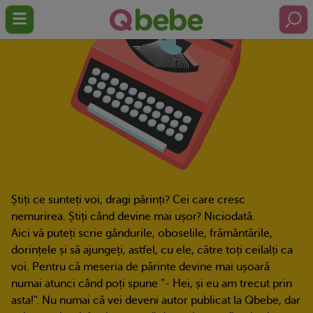
Știți ce sunteți voi, dragi părinți? Cei care cresc
nemurirea. Știți când devine mai ușor? Niciodată.
Aici vă puteți scrie gândurile, oboselile, frământările,
dorințele și să ajungeți, astfel, cu ele, către toți ceilalți ca
voi. Pentru că meseria de părinte devine mai ușoară
numai atunci când poți spune ”- Hei, și eu am trecut prin
asta!”. Nu numai că vei deveni autor publicat la Qbebe, dar