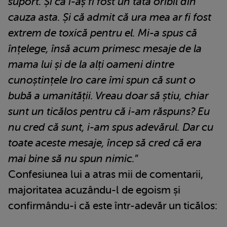
suport. Și că i-aș fi fost un tată oribil din
cauza asta. Și că admit că ura mea ar fi fost
extrem de toxică pentru el.
Mi-a spus că
înțelege, însă acum primesc mesaje de la
mama lui și de la alți oameni dintre
cunoștințele lro care îmi spun că sunt o
bubă a umanității. Vreau doar să știu, chiar
sunt un ticălos pentru că i-am răspuns? Eu
nu cred că sunt, i-am spus adevărul. Dar cu
toate aceste mesaje, încep să cred că era
mai bine să nu spun nimic.
”
Confesiunea lui a atras mii de comentarii,
majoritatea acuzându-l de egoism și
confirmându-i că este într-adevăr un ticălos: