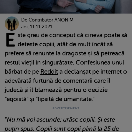
De
Contributor ANONIM
Joi, 11.11.2021
E
ste greu de conceput că cineva poate să
deteste copiii, atât de mult încât să
prefere să renunțe la dragoste și să petreacă
restul vieții în singurătate. Confesiunea unui
bărbat de pe
Reddit
a declanșat pe internet o
adevărată furtună de comentarii care îl
judecă și îl blamează pentru o decizie
”egoistă” și ”lipsită de umanitate.”
”
Nu mă voi ascunde: urăsc copiii. Și este
puțin spus. Copiii sunt copii până la 25 de