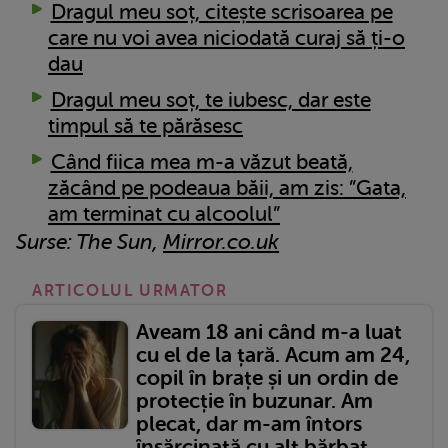
Dragul meu soț, citește scrisoarea pe
care nu voi avea niciodată curaj să ți-o
dau
Dragul meu soț, te iubesc, dar este
timpul să te părăsesc
Când fiica mea m-a văzut beată,
zăcând pe podeaua băii, am zis: ”Gata,
am terminat cu alcoolul”
Surse: The Sun,
Mirror.co.uk
ARTICOLUL URMATOR
Aveam 18 ani când m-a luat
cu el de la țară. Acum am 24,
copil în brațe și un ordin de
protecție în buzunar. Am
plecat, dar m-am întors
însărcinată cu alt bărbat