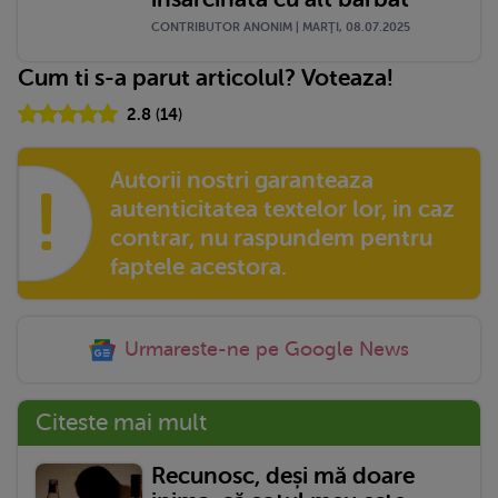
CONTRIBUTOR ANONIM | MARŢI, 08.07.2025
Cum ti s-a parut articolul? Voteaza!
2.8
(
14
)
Autorii nostri garanteaza
!
autenticitatea textelor lor, in caz
contrar, nu raspundem pentru
faptele acestora.
Urmareste-ne pe Google News
Citeste mai mult
Recunosc, deși mă doare