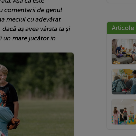
rată. Așa că este
u comentarii de genul
ina meciul cu adevărat
Articole
 dacă aș avea vârsta ta și
fi un mare jucător în