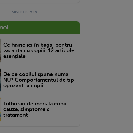
 noi
Ce haine iei în bagaj pentru
vacanța cu copiii: 12 articole
esențiale
De ce copilul spune numai
NU? Comportamentul de tip
opozant la copii
Tulburări de mers la copii:
cauze, simptome și
tratament