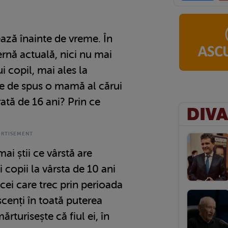
ează înainte de vreme. În
rnă actuală, nici nu mai
i copil, mai ales la
e de spus o mamă al cărui
rată de 16 ani? Prin ce
mai știi ce vârstă are
i copii la vârsta de 10 ani
 cei care trec prin perioada
scenți în toată puterea
turisește că fiul ei, în