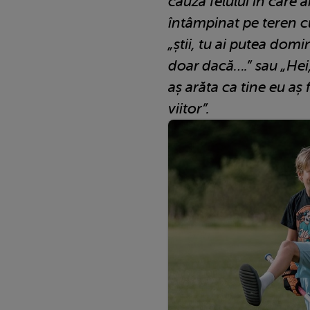
cauza felului în care a
întâmpinat pe teren c
„știi, tu ai putea dom
doar dacă….” sau „Hei,
aș arăta ca tine eu aș 
viitor”.