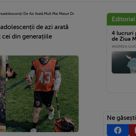
readolescenții De Azi Arată Mult Mai Maturi Decât Cei Din Generațiile Trecute?
Editorial
adolescenții de azi arată
4 lucruri
cei din generațiile
de Ziua M
ANDREEA GUICĂ
Ne găsești