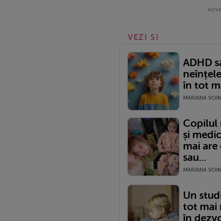
VEZI SI
ADHD sa
neînțel
în tot m
MARIANA VOINE
Copilul
și medic
mai are 
sau...
MARIANA VOINE
Un studi
tot mai 
în dezv