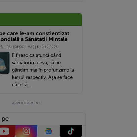
 pe care le-am conștientizat
ondială a Sănătății Mintale
 - PSIHOLOG | MARŢI, 10.10.2023
E firesc ca atunci când
sărbătorim ceva, să ne
gândim mai în profunzime la
lucrul respectiv. Așa se face
că încă...
 pe