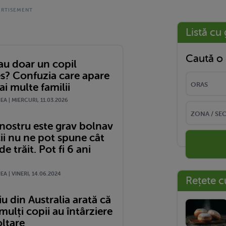
Listă cu 
Caută o 
u doar un copil
es? Confuzia care apare
ai multe familii
A | MIERCURI, 11.03.2026
 nostru este grav bolnav
ii nu ne pot spune cât
de trăit. Pot fi 6 ani
A | VINERI, 14.06.2024
Rețete c
u din Australia arată că
mulți copii au întârziere
oltare