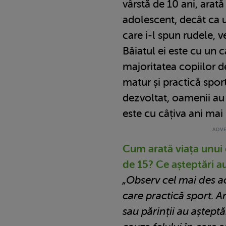
vârstă de 10 ani, arat
adolescent, decât ca 
care i-l spun rudele, vec
Băiatul ei este cu un 
majoritatea copiilor de
matur și practică spor
dezvoltat, oamenii au
este cu câțiva ani mai
Cum arată viața unui 
de 15? Ce așteptări au
„Observ cel mai des ac
care practică sport. Ant
sau părinții au așteptă