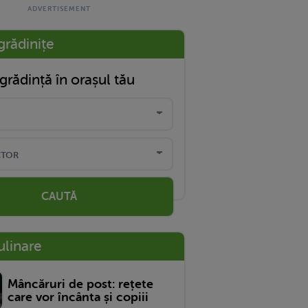
grădinițe
grădință în orașul tău
CAUTĂ
ulinare
Mâncăruri de post: rețete
care vor încânta și copiii