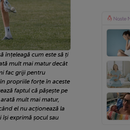
ă înțeleagă cum este să ți
arată mult mai matur decât
i fac griji pentru
în propriile forțe în aceste
ază faptul că pășește pe
 arată mult mai matur,
 când el nu acționează la
 își exprimă șocul sau