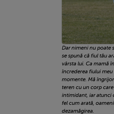
Dar nimeni nu poate s
se spună că fiul tău 
vârsta lui. Ca mamă îm
încrederea fiului meu 
momente. Mă îngrijore
teren cu un corp care
intimidant, iar atunci
fel cum arată, oamenii
dezamăgirea.