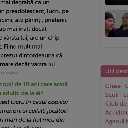
ă mai degrabă ca un
un preadolescent, lucru pe
inii, alți părinți, prietenii.
cap mai înalt decât
 vârsta lui, are un chip
t. Fiind mult mai
 crezut dintotdeauna că
 mare decât vârsta lui.
Util pen
copil de 10 ani care arată
Crese
G
 adulții de la el?
Scoli
L
est lucru în cazul copiilor
Club de 
renorii și ceilalți jucători
Activitat
ri mari de la fiul meu din
Agentii