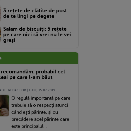
3 rețete de clătite de post
de te lingi pe degete
Salam de biscuiți: 5 rețete
pe care nici să vrei nu le vei
greși
e
 recomandăm: probabil cel
eai pe care l-am băut
DI - REDACTOR | LUNI, 15.07.2019
O regulă importantă pe care
trebuie să o respecți atunci
când ești părinte, și cu
precădere acel părinte care
este principalul...