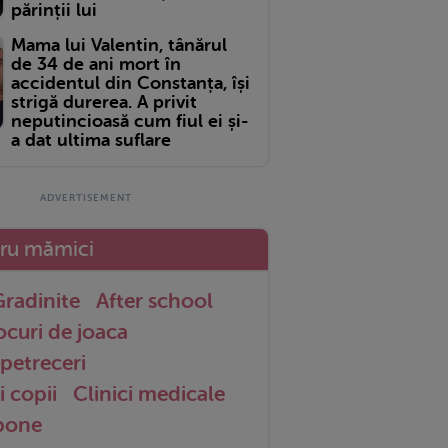
părinții lui
Mama lui Valentin, tânărul
de 34 de ani mort în
accidentul din Constanța, își
strigă durerea. A privit
neputincioasă cum fiul ei și-
a dat ultima suflare
tru mămici
radinite
After school
ocuri de joaca
petreceri
i copii
Clinici medicale
 bone