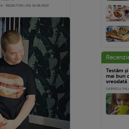
 - REDACTOR | JOI, 10.08.2023
Recenzi
Testăm și
mai bun c
vreodată
GABRIELA PALA