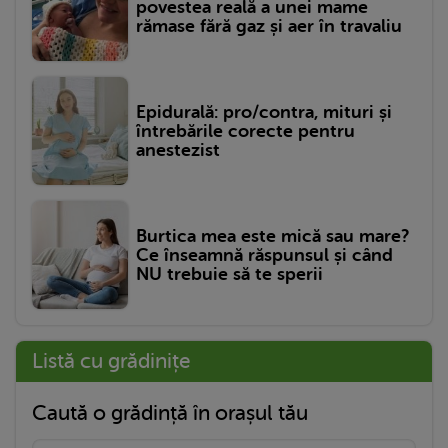
povestea reală a unei mame
rămase fără gaz și aer în travaliu
Epidurală: pro/contra, mituri și
întrebările corecte pentru
anestezist
Burtica mea este mică sau mare?
Ce înseamnă răspunsul și când
NU trebuie să te sperii
Listă cu grădinițe
Caută o grădință în orașul tău