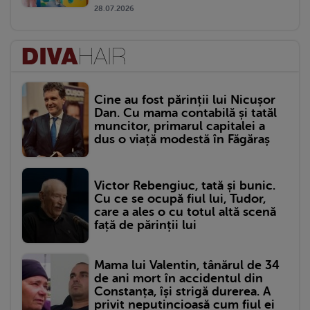
28.07.2026
Cine au fost părinții lui Nicușor
Dan. Cu mama contabilă și tatăl
muncitor, primarul capitalei a
dus o viață modestă în Făgăraș
Victor Rebengiuc, tată și bunic.
Cu ce se ocupă fiul lui, Tudor,
care a ales o cu totul altă scenă
față de părinții lui
Mama lui Valentin, tânărul de 34
de ani mort în accidentul din
Constanța, își strigă durerea. A
privit neputincioasă cum fiul ei