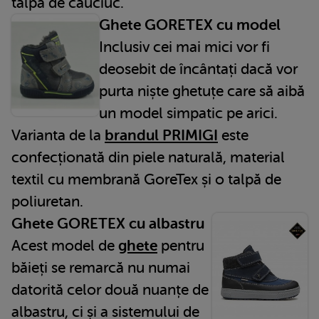
talpă de cauciuc.
Ghete GORETEX cu model
Inclusiv cei mai mici vor fi
deosebit de încântați dacă vor
purta niște ghetuțe care să aibă
un model simpatic pe arici.
Varianta de la
brandul PRIMIGI
este
confecționată din piele naturală, material
textil cu membrană GoreTex și o talpă de
poliuretan.
Ghete GORETEX cu albastru
Acest model de
ghete
pentru
băieți se remarcă nu numai
datorită celor două nuanțe de
albastru, ci și a sistemului de