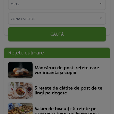
CAUTĂ
Rețete culinare
Mâncăruri de post: rețete care
vor încânta și copiii
3 rețete de clătite de post de te
lingi pe degete
Salam de biscuiți: 5 rețete pe
care nici să vrei nu le vei greși