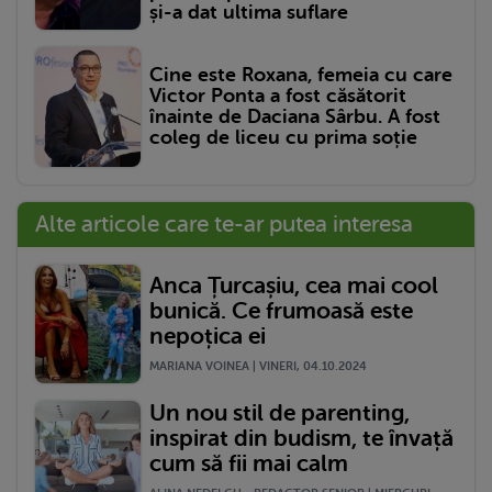
și-a dat ultima suflare
Cine este Roxana, femeia cu care
Victor Ponta a fost căsătorit
înainte de Daciana Sârbu. A fost
coleg de liceu cu prima soție
Alte articole care te-ar putea interesa
Anca Țurcașiu, cea mai cool
bunică. Ce frumoasă este
nepoțica ei
MARIANA VOINEA | VINERI, 04.10.2024
Un nou stil de parenting,
inspirat din budism, te învață
cum să fii mai calm