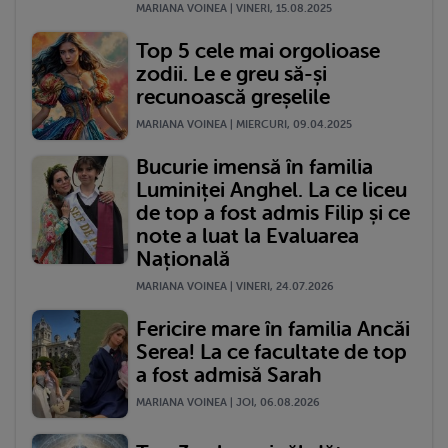
MARIANA VOINEA | VINERI, 15.08.2025
Top 5 cele mai orgolioase
zodii. Le e greu să-și
recunoască greșelile
MARIANA VOINEA | MIERCURI, 09.04.2025
Bucurie imensă în familia
Luminiței Anghel. La ce liceu
de top a fost admis Filip și ce
note a luat la Evaluarea
Națională
MARIANA VOINEA | VINERI, 24.07.2026
Fericire mare în familia Ancăi
Serea! La ce facultate de top
a fost admisă Sarah
MARIANA VOINEA | JOI, 06.08.2026