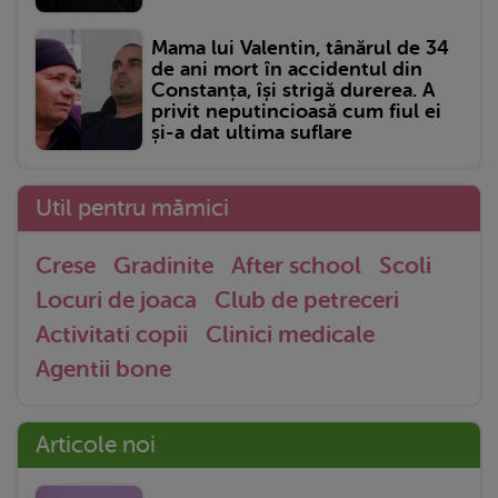
Mama lui Valentin, tânărul de 34
de ani mort în accidentul din
Constanța, își strigă durerea. A
privit neputincioasă cum fiul ei
și-a dat ultima suflare
Util pentru mămici
Crese
Gradinite
After school
Scoli
Locuri de joaca
Club de petreceri
Activitati copii
Clinici medicale
Agentii bone
Articole noi