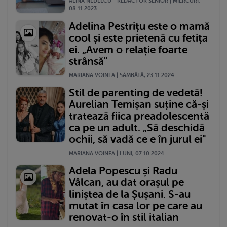
ALINA NEDELCU - REDACTOR SENIOR | MIERCURI,
08.11.2023
Adelina Pestrițu este o mamă
cool și este prietenă cu fetița
ei. „Avem o relație foarte
strânsă"
MARIANA VOINEA | SÂMBĂTĂ, 23.11.2024
Stil de parenting de vedetă!
Aurelian Temișan suține că-și
tratează fiica preadolescentă
ca pe un adult. „Să deschidă
ochii, să vadă ce e în jurul ei"
MARIANA VOINEA | LUNI, 07.10.2024
Adela Popescu și Radu
Vâlcan, au dat orașul pe
liniștea de la Șușani. S-au
mutat în casa lor pe care au
renovat-o în stil italian