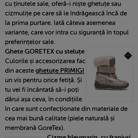
cu ținutele sale, oferă-i niște ghetuțe sau
cizmulițe pe care să le îndrăgească încă de
la prima purtare. Iată câteva asemenea
variante, care vor intra cu siguranță în topul
preferințelor sale.
Ghete GORETEX cu steluțe
Culorile și accesorizarea fac
din aceste
ghetuțe PRIMIGI
un vis pentru orice fetiță. Și
tu vei fi încântată să-i poți
dărui așa ceva, în condițiile
în care sunt confecționate din materiale de
cea mai bună calitate (piele naturală și
membrană GoreTex).
Cizme bleumarin, cu franjuri