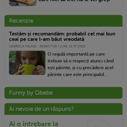
Recenzie
Testăm și recomandăm: probabil cel mai bun
ceai pe care l-am băut vreodată
GABRIELA PALADI - REDACTOR | LUNI, 15.07.2019
O regulă importantă pe care
trebuie să o respecți atunci când
ești părinte, și cu precădere acel
părinte care este principalul...
Funny by Qbebe
Ai nevoie de un răspuns?
Ai o întrebare la