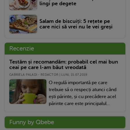
lingi pe degete
Salam de biscuiți: 5 rețete pe
care nici să vrei nu le vei greși
Recenzie
Testăm și recomandăm: probabil cel mai bun
ceai pe care l-am băut vreodată
GABRIELA PALADI - REDACTOR | LUNI, 15.07.2019
O regulă importantă pe care
trebuie să o respecți atunci când
ești părinte, și cu precădere acel
părinte care este principalul...
Funny by Qbebe