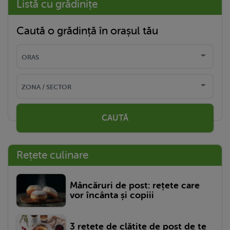
Listă cu grădinițe
Caută o grădință în orașul tău
CAUTĂ
Rețete culinare
Mâncăruri de post: rețete care
vor încânta și copiii
3 rețete de clătite de post de te