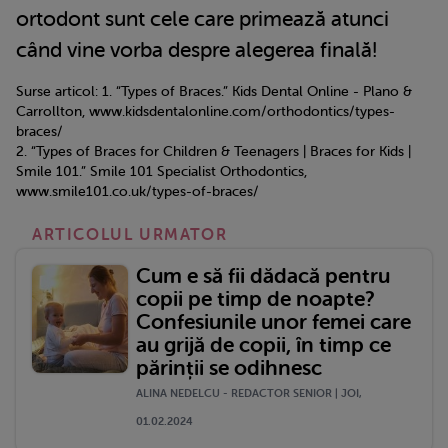
ortodont sunt cele care primează atunci
când vine vorba despre alegerea finală!
Surse articol: 1. “Types of Braces.” Kids Dental Online - Plano &
Carrollton, www.kidsdentalonline.com/orthodontics/types-
braces/
2. “Types of Braces for Children & Teenagers | Braces for Kids |
Smile 101.” Smile 101 Specialist Orthodontics,
www.smile101.co.uk/types-of-braces/
ARTICOLUL URMATOR
Cum e să fii dădacă pentru
copii pe timp de noapte?
Confesiunile unor femei care
au grijă de copii, în timp ce
părinții se odihnesc
ALINA NEDELCU - REDACTOR SENIOR | JOI,
01.02.2024