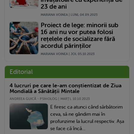
23 de ani
MARIANA VOINEA | LUNI, 04.09.2023
Proiect de lege: minorii sub
16 ani nu vor putea folosi
rețelele de socializare fără
acordul părinților
MARIANA VOINEA | JOI, 05.10.2023
Editorial
4 lucruri pe care le-am conștientizat de Ziua
Mondială a Sănătății Mintale
ANDREEA GUICĂ - PSIHOLOG | MARŢI, 10.10.2023
E firesc ca atunci când sărbătorim
ceva, să ne gândim mai în
profunzime la lucrul respectiv. Așa
se face că încă...