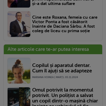
și-a dat ultima suflare
Cine este Roxana, femeia cu care
Victor Ponta a fost căsătorit
înainte de Daciana Sârbu. A fost
coleg de liceu cu prima soție
Alte articole care te-ar putea interesa
Copilul și aparatul dentar.
Cum îl ajuți să se adapteze
MARIANA VOINEA | MARŢI, 05.11.2024
Omul potrivit la momentul
potrivit. Un polițist a salvat
un copil dintr-o mașină chiar