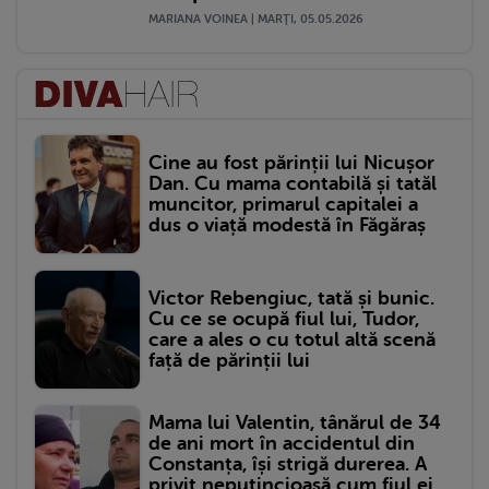
MARIANA VOINEA | MARŢI, 05.05.2026
Cine au fost părinții lui Nicușor
Dan. Cu mama contabilă și tatăl
muncitor, primarul capitalei a
dus o viață modestă în Făgăraș
Victor Rebengiuc, tată și bunic.
Cu ce se ocupă fiul lui, Tudor,
care a ales o cu totul altă scenă
față de părinții lui
Mama lui Valentin, tânărul de 34
de ani mort în accidentul din
Constanța, își strigă durerea. A
privit neputincioasă cum fiul ei