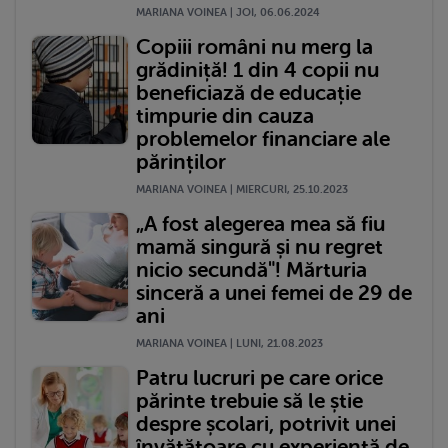
MARIANA VOINEA | JOI, 06.06.2024
Copiii români nu merg la
grădiniță! 1 din 4 copii nu
beneficiază de educație
timpurie din cauza
problemelor financiare ale
părinților
MARIANA VOINEA | MIERCURI, 25.10.2023
„A fost alegerea mea să fiu
mamă singură și nu regret
nicio secundă"! Mărturia
sinceră a unei femei de 29 de
ani
MARIANA VOINEA | LUNI, 21.08.2023
Patru lucruri pe care orice
părinte trebuie să le știe
despre școlari, potrivit unei
învățătoare cu experiență de