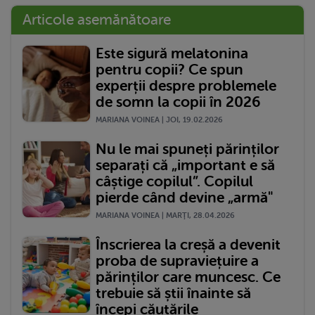
Articole asemănătoare
Este sigură melatonina
pentru copii? Ce spun
experții despre problemele
de somn la copii în 2026
MARIANA VOINEA | JOI, 19.02.2026
Nu le mai spuneți părinților
separați că „important e să
câștige copilul”. Copilul
pierde când devine „armă"
MARIANA VOINEA | MARŢI, 28.04.2026
Înscrierea la creșă a devenit
proba de supraviețuire a
părinților care muncesc. Ce
trebuie să știi înainte să
începi căutările