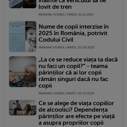
înainte ca vehiculul să fie
lovit de tren
MARIANA VOINEA | VINERI, 01.11.2024
Nume de copii interzise în
2025 în România, potrivit
Codului Civil
MARIANA VOINEA | MARŢI, 02.09.2025
„La ce se reduce viața ta dacă
nu faci un copil?” - teama
părinților că ai lor copii
rămân singuri dacă nu fac
copii
MARIANA VOINEA | MARŢI, 05.03.2024
Ce se alege de viața copiilor
de alcoolici? Dependența
părinților are efecte pe viață
a asupra propriilor copii