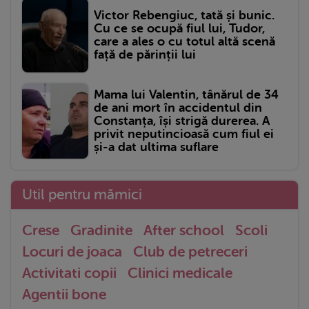
Victor Rebengiuc, tată și bunic.
Cu ce se ocupă fiul lui, Tudor,
care a ales o cu totul altă scenă
față de părinții lui
Mama lui Valentin, tânărul de 34
de ani mort în accidentul din
Constanța, își strigă durerea. A
privit neputincioasă cum fiul ei
și-a dat ultima suflare
Util pentru mămici
Crese
Gradinite
After school
Scoli
Locuri de joaca
Club de petreceri
Activitati copii
Clinici medicale
Agentii bone