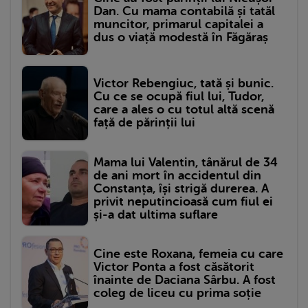
Dan. Cu mama contabilă și tatăl
muncitor, primarul capitalei a
dus o viață modestă în Făgăraș
Victor Rebengiuc, tată și bunic.
Cu ce se ocupă fiul lui, Tudor,
care a ales o cu totul altă scenă
față de părinții lui
Mama lui Valentin, tânărul de 34
de ani mort în accidentul din
Constanța, își strigă durerea. A
privit neputincioasă cum fiul ei
și-a dat ultima suflare
Cine este Roxana, femeia cu care
Victor Ponta a fost căsătorit
înainte de Daciana Sârbu. A fost
coleg de liceu cu prima soție