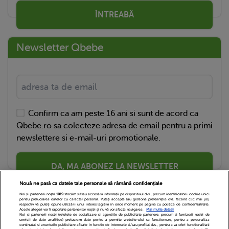
ÎNTREABĂ
Newsletter Qbebe
Confirm ca am peste 16 ani si sunt de acord ca
Qbebe.ro sa colecteze adresa de email pentru a primi
newslettere si e-mail-uri promotionale.
DA, MA ABONEZ LA NEWSLETTER
Nouă ne pasă ca datele tale personale să rămână confidențiale
Noi și partenerii noștri
1019
stocăm și/sau accesăm informații pe dispozitivul dvs., precum identificatorii cookie unici
pentru prelucrarea datelor cu caracter personal. Puteți accepta sau gestiona preferințele dvs. făcând clic mai jos,
respectiv vă puteți opune utilizării unui interes legitim în orice moment pe pagina cu politica de confidențialitate.
Aceste alegeri vor fi raportate partenerilor noștri și nu vă vor afecta navigarea.
Mai multe detalii
Noi si partenerii nostri (retelele de socializare si agentiile de publicitate partenere, precum si furnizorii nostri de
servicii de date analitice) prelucram date pentru a permite website-ului sa functioneze, pentru a personaliza
continutul si anunturile publicitare afisate in functie de interesele si/sau profilul dvs., pentru a va oferi functionalitati