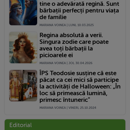
tine o adevărată regină. Sunt
bărbații perfecți pentru viața
de familie
MARIANA VOINEA | LUNI, 10.03.2025
Regina absolută a verii.
Singura zodie care poate
avea toți bărbații la
picioarele ei
MARIANA VOINEA | JOI, 30.04.2026
ÎPS Teodosie susține că este
păcat ca cei mici să participe
la activități de Halloween: „În
loc să primească lumină,
primesc întuneric"
MARIANA VOINEA | VINERI, 25.10.2024
Editorial