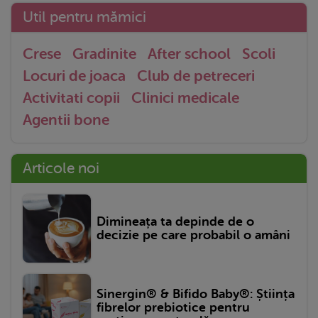
Util pentru mămici
Crese
Gradinite
After school
Scoli
Locuri de joaca
Club de petreceri
Activitati copii
Clinici medicale
Agentii bone
Articole noi
Dimineața ta depinde de o
decizie pe care probabil o amâni
Sinergin® & Bifido Baby®: Știința
fibrelor prebiotice pentru