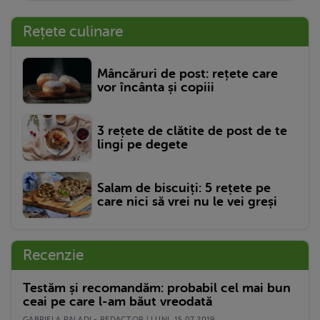
Rețete culinare
Mâncăruri de post: rețete care
vor încânta și copiii
3 rețete de clătite de post de te
lingi pe degete
Salam de biscuiți: 5 rețete pe
care nici să vrei nu le vei greși
Recenzie
Testăm și recomandăm: probabil cel mai bun
ceai pe care l-am băut vreodată
GABRIELA PALADI - REDACTOR | LUNI, 15.07.2019