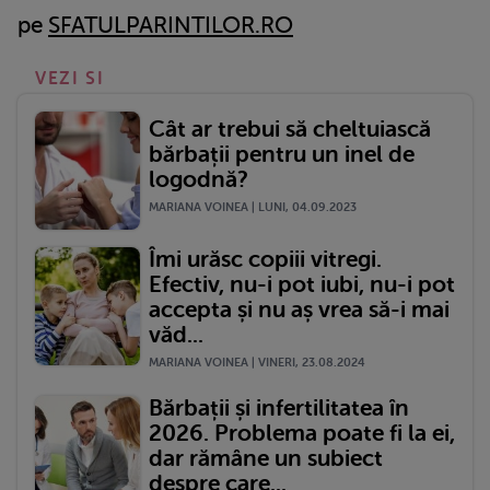
pe
SFATULPARINTILOR.RO
VEZI SI
Cât ar trebui să cheltuiască
bărbații pentru un inel de
logodnă?
MARIANA VOINEA | LUNI, 04.09.2023
Îmi urăsc copiii vitregi.
Efectiv, nu-i pot iubi, nu-i pot
accepta și nu aș vrea să-i mai
văd...
MARIANA VOINEA | VINERI, 23.08.2024
Bărbații și infertilitatea în
2026. Problema poate fi la ei,
dar rămâne un subiect
despre care...