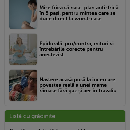
Mi-e frică să nasc: plan anti-frică
în 5 pași, pentru mintea care se
duce direct la worst-case
Epidurală: pro/contra, mituri și
întrebările corecte pentru
anestezist
Naștere acasă pusă la încercare:
povestea reală a unei mame
rămase fără gaz și aer în travaliu
Listă cu grădinițe