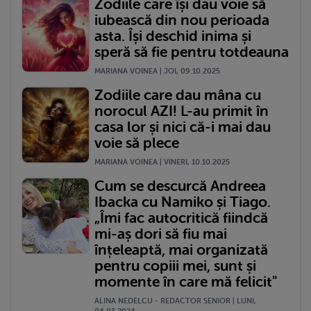
Zodiile care își dau voie să
iubească din nou perioada
asta. Își deschid inima și
speră să fie pentru totdeauna
MARIANA VOINEA | JOI, 09.10.2025
Zodiile care dau mâna cu
norocul AZI! L-au primit în
casa lor și nici că-i mai dau
voie să plece
MARIANA VOINEA | VINERI, 10.10.2025
Cum se descurcă Andreea
Ibacka cu Namiko și Tiago.
„Îmi fac autocritică fiindcă
mi-aș dori să fiu mai
înțeleaptă, mai organizată
pentru copiii mei, sunt și
momente în care mă felicit"
ALINA NEDELCU - REDACTOR SENIOR | LUNI,