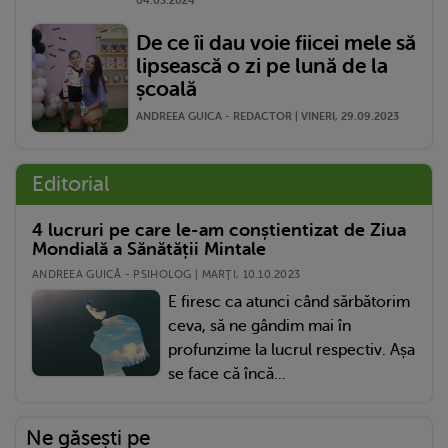
04.03.2024
De ce îi dau voie fiicei mele să
lipsească o zi pe lună de la
școală
ANDREEA GUICA - REDACTOR | VINERI, 29.09.2023
Editorial
4 lucruri pe care le-am conștientizat de Ziua
Mondială a Sănătății Mintale
ANDREEA GUICĂ - PSIHOLOG | MARŢI, 10.10.2023
E firesc ca atunci când sărbătorim
ceva, să ne gândim mai în
profunzime la lucrul respectiv. Așa
se face că încă...
Ne găsești pe