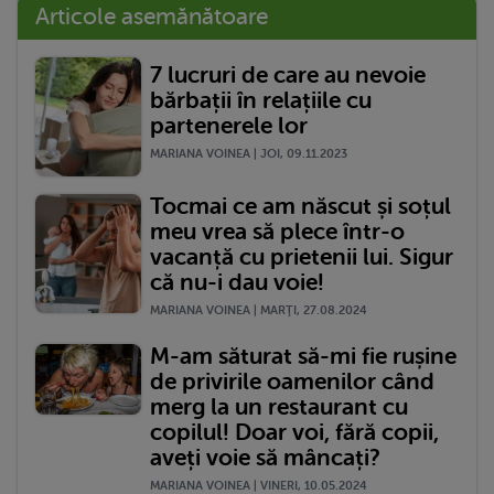
Articole asemănătoare
7 lucruri de care au nevoie
bărbații în relațiile cu
partenerele lor
MARIANA VOINEA | JOI, 09.11.2023
Tocmai ce am născut și soțul
meu vrea să plece într-o
vacanță cu prietenii lui. Sigur
că nu-i dau voie!
MARIANA VOINEA | MARŢI, 27.08.2024
M-am săturat să-mi fie rușine
de privirile oamenilor când
merg la un restaurant cu
copilul! Doar voi, fără copii,
aveți voie să mâncați?
MARIANA VOINEA | VINERI, 10.05.2024