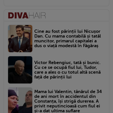
Cine au fost părinții lui Nicușor
Dan. Cu mama contabilă și tatăl
muncitor, primarul capitalei a
dus o viață modestă în Făgăraș
Victor Rebengiuc, tată și bunic.
Cu ce se ocupă fiul lui, Tudor,
care a ales o cu totul altă scenă
față de părinții lui
Mama lui Valentin, tânărul de 34
de ani mort în accidentul din
Constanța, își strigă durerea. A
privit neputincioasă cum fiul ei
și-a dat ultima suflare