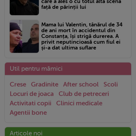
care a ales o cu totul altă scenă
față de părinții lui
Mama lui Valentin, tânărul de 34
de ani mort în accidentul din
Constanța, își strigă durerea. A
privit neputincioasă cum fiul ei
și-a dat ultima suflare
Util pentru mămici
Crese
Gradinite
After school
Scoli
Locuri de joaca
Club de petreceri
Activitati copii
Clinici medicale
Agentii bone
Articole noi