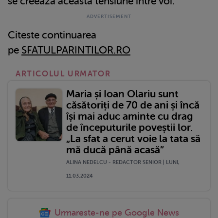
se creeaza aceasta tensiune intre voi.
Citeste continuarea
pe
SFATULPARINTILOR.RO
ARTICOLUL URMATOR
Maria și Ioan Olariu sunt
căsătoriți de 70 de ani și încă
își mai aduc aminte cu drag
de începuturile poveștii lor.
„La sfat a cerut voie la tata să
mă ducă până acasă”
ALINA NEDELCU - REDACTOR SENIOR | LUNI,
11.03.2024
Urmareste-ne pe Google News