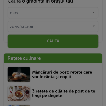
Caută o grădință în orașul tău
CAUTĂ
Rețete culinare
Mâncăruri de post: rețete care
vor încânta și copiii
3 rețete de clătite de post de te
lingi pe degete