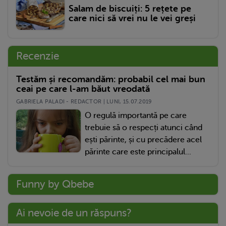
Salam de biscuiți: 5 rețete pe
care nici să vrei nu le vei greși
Recenzie
Testăm și recomandăm: probabil cel mai bun
ceai pe care l-am băut vreodată
GABRIELA PALADI - REDACTOR | LUNI, 15.07.2019
O regulă importantă pe care
trebuie să o respecți atunci când
ești părinte, și cu precădere acel
părinte care este principalul...
Funny by Qbebe
Ai nevoie de un răspuns?