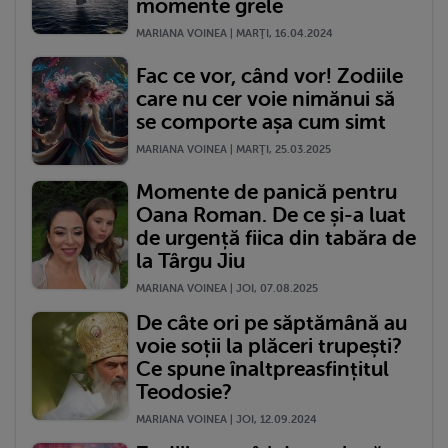
momente grele
MARIANA VOINEA | MARŢI, 16.04.2024
Fac ce vor, când vor! Zodiile
care nu cer voie nimănui să
se comporte așa cum simt
MARIANA VOINEA | MARŢI, 25.03.2025
Momente de panică pentru
Oana Roman. De ce și-a luat
de urgență fiica din tabăra de
la Târgu Jiu
MARIANA VOINEA | JOI, 07.08.2025
De câte ori pe săptămână au
voie soții la plăceri trupești?
Ce spune înaltpreasfințitul
Teodosie?
MARIANA VOINEA | JOI, 12.09.2024