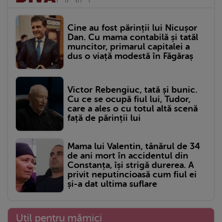
Cine au fost părinții lui Nicușor
Dan. Cu mama contabilă și tatăl
muncitor, primarul capitalei a
dus o viață modestă în Făgăraș
Victor Rebengiuc, tată și bunic.
Cu ce se ocupă fiul lui, Tudor,
care a ales o cu totul altă scenă
față de părinții lui
Mama lui Valentin, tânărul de 34
de ani mort în accidentul din
Constanța, își strigă durerea. A
privit neputincioasă cum fiul ei
și-a dat ultima suflare
Util pentru mămici