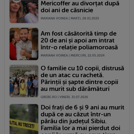
Mericoffer au divorțat după
doi ani de căsnicie
MARIANA VOINEA | MARŢI, 28.01.2025
Am fost căsătorită timp de
20 de ani și apoi am intrat
într-o relație poliamoroasă
MARIANA VOINEA | MIERCURI, 22.05.2024
O familie cu 10 copii, distrusă
de un atac cu rachetă.
Părinții și șapte dintre copii
au murit sub dărâmături
QBEBE.RO | VINERI, 31.07.2026
Doi frați de 6 și 9 ani au murit
după ce au căzut într-un
pârâu din județul Sibiu.
Familia lor a mai pierdut doi