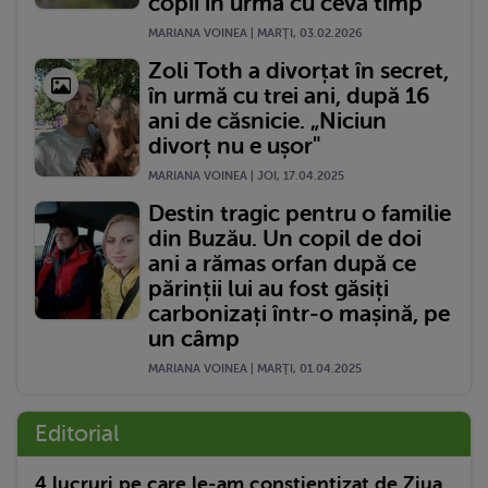
copii în urmă cu ceva timp
MARIANA VOINEA | MARŢI, 03.02.2026
Zoli Toth a divorțat în secret,
în urmă cu trei ani, după 16
ani de căsnicie. „Niciun
divorț nu e ușor"
MARIANA VOINEA | JOI, 17.04.2025
Destin tragic pentru o familie
din Buzău. Un copil de doi
ani a rămas orfan după ce
părinții lui au fost găsiți
carbonizați într-o mașină, pe
un câmp
MARIANA VOINEA | MARŢI, 01.04.2025
Editorial
4 lucruri pe care le-am conștientizat de Ziua