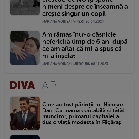
nimeni despre ce înseamnă a
crește singur un copil
MARIANA VOINEA | VINERI, 26.04.2024
Am rămas într-o căsnicie
nefericită timp de 6 ani după
ce am aflat că mi-a spus că
m-a înșelat
MARIANA VOINEA | MIERCURI, 08.11.2023
Cine au fost părinții lui Nicușor
Dan. Cu mama contabilă și tatăl
muncitor, primarul capitalei a
dus o viață modestă în Făgăraș