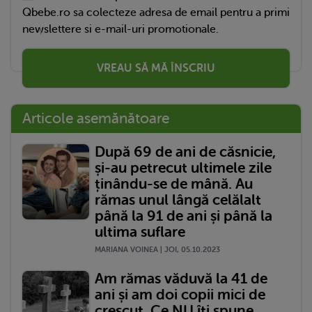
Qbebe.ro sa colecteze adresa de email pentru a primi
newslettere si e-mail-uri promotionale.
VREAU SĂ MĂ ÎNSCRIU
Articole asemănătoare
După 69 de ani de căsnicie,
și-au petrecut ultimele zile
ținându-se de mână. Au
rămas unul lângă celălalt
până la 91 de ani și până la
ultima suflare
MARIANA VOINEA | JOI, 05.10.2023
Am rămas văduvă la 41 de
ani și am doi copii mici de
crescut. Ce NU îți spune