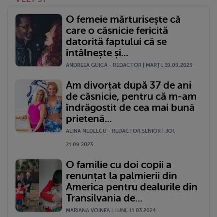
O femeie mărturisește că
care o căsnicie fericită
datorită faptului că se
întâlnește și...
ANDREEA GUICA - REDACTOR | MARŢI, 19.09.2023
Am divorțat după 37 de ani
de căsnicie, pentru că m-am
îndrăgostit de cea mai bună
prietenă...
ALINA NEDELCU - REDACTOR SENIOR | JOI,
21.09.2023
O familie cu doi copii a
renunțat la palmierii din
America pentru dealurile din
Transilvania de...
MARIANA VOINEA | LUNI, 11.03.2024