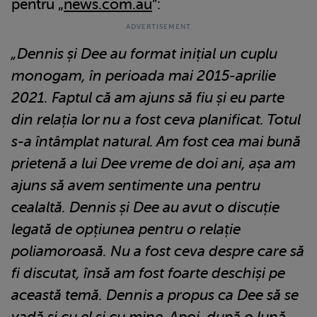
pentru „
news.com.au
”:
„Dennis și Dee au format inițial un cuplu
monogam, în perioada mai 2015-aprilie
2021. Faptul că am ajuns să fiu și eu parte
din relația lor nu a fost ceva planificat. Totul
s-a întâmplat natural. Am fost cea mai bună
prietenă a lui Dee vreme de doi ani, așa am
ajuns să avem sentimente una pentru
cealaltă. Dennis și Dee au avut o discuție
legată de opțiunea pentru o relație
poliamoroasă. Nu a fost ceva despre care să
fi discutat, însă am fost foarte deschiși pe
această temă. Dennis a propus ca Dee să se
vadă și cu el și cu mine. Apoi, după o lună