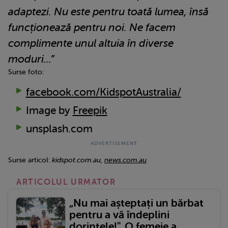
adaptezi. Nu este pentru toată lumea, însă
funcționează pentru noi. Ne facem
complimente unul altuia în diverse
moduri...”
Surse foto:
facebook.com/KidspotAustralia/
Image by
Freepik
unsplash.com
Surse articol:
kidspot.com.au,
news.com.au
ARTICOLUL URMATOR
„Nu mai așteptați un bărbat
pentru a vă îndeplini
dorințele!". O femeie a