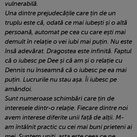
vulnerabilă.
Una dintre prejudecățile care țin de un
truplu este că, odată ce mai iubești și o altă
persoană, automat pe cea cu care ești mai
demult în relație o vei iubi mai puțin. Nu este
însă adevărat. Dragostea este infinită. Faptul
că o iubesc pe Dee și că am și o relație cu
Dennis nu înseamnă că o iubesc pe ea mai
puțin. Lucrurile nu stau așa. Îi iubesc pe
amândoi.
Sunt numeroase schimbări care țin de
interesele dintr-o relație. Fiecare dintre noi
avem interese diferite unii față de alții. M-
am întâlnit practic cu cei mai buni prieteni ai
mei. Suntem uniți, asta este ceea ce ne