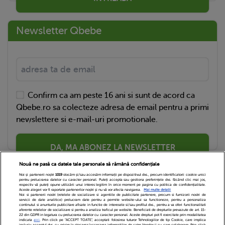
Newsletter Qbebe
Confirm ca am peste 16 ani si sunt de acord ca
Qbebe.ro sa colecteze adresa de email pentru a primi
newslettere si e-mail-uri promotionale.
DA, MA ABONEZ LA NEWSLETTER
Nouă ne pasă ca datele tale personale să rămână confidențiale
Noi și partenerii noștri
1019
stocăm și/sau accesăm informații pe dispozitivul dvs., precum identificatorii cookie unici
pentru prelucrarea datelor cu caracter personal. Puteți accepta sau gestiona preferințele dvs. făcând clic mai jos,
respectiv vă puteți opune utilizării unui interes legitim în orice moment pe pagina cu politica de confidențialitate.
Aceste alegeri vor fi raportate partenerilor noștri și nu vă vor afecta navigarea.
Mai multe detalii
Noi si partenerii nostri (retelele de socializare si agentiile de publicitate partenere, precum si furnizorii nostri de
servicii de date analitice) prelucram date pentru a permite website-ului sa functioneze, pentru a personaliza
continutul si anunturile publicitare afisate in functie de interesele si/sau profilul dvs., pentru a va oferi functionalitati
aferente retelelor de socializare si pentru a analiza traficul pe website. Beneficiati de drepturile prevazute de art. 15-
22 din GDPR in legatura cu prelucrarea datelor cu caracter personal. Aceste drepturi pot fi exercitate prin modalitatea
indicata
aici
. Prin click pe “ACCEPT TOATE”, acceptati folosirea tuturor Tehnologiilor de tip Cookie, care implica
inclusiv acceptul dvs. cu privire la stocarea/accesarea informatiilor de catre Vendor-ii cu care colaboram. Prin click