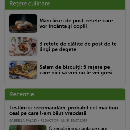
Rețete culinare
Mâncăruri de post: rețete care
vor încânta și copiii
3 rețete de clătite de post de te
lingi pe degete
Salam de biscuiți: 5 rețete pe
care nici să vrei nu le vei greși
Recenzie
Testăm și recomandăm: probabil cel mai bun
ceai pe care l-am băut vreodată
GABRIELA PALADI - REDACTOR | LUNI, 15.07.2019
O regulă importantă pe care