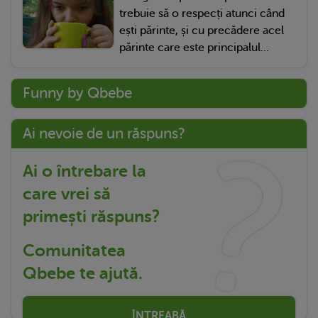
trebuie să o respecți atunci când
ești părinte, și cu precădere acel
părinte care este principalul...
Funny by Qbebe
Ai nevoie de un răspuns?
Ai o întrebare la
care vrei să
primești răspuns?
Comunitatea
Qbebe te ajută.
ÎNTREABĂ